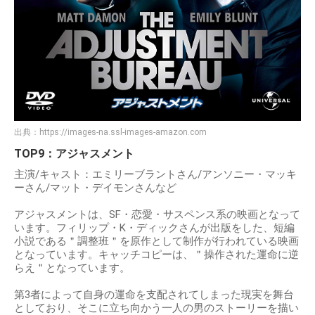
出典：
https://images-na.ssl-images-amazon.com
TOP9：アジャスメント
主演/キャスト：エミリーブラントさん/アンソニー・マッキ
ーさん/マット・デイモンさんなど
アジャスメントは、SF・恋愛・サスペンス系の映画となって
います。フィリップ・K・ディックさんが出版をした、短編
小説である＂調整班＂を原作として制作が行われている映画
となっています。キャッチコピーは、＂操作された運命に逆
らえ＂となっています。
第3者によって自身の運命を支配されてしまった現実を舞台
としており、そこに立ち向かう一人の男のストーリーを描い