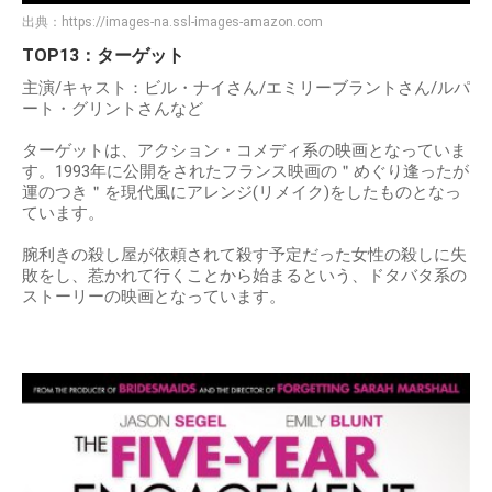
出典：
https://images-na.ssl-images-amazon.com
TOP13：ターゲット
主演/キャスト：ビル・ナイさん/エミリーブラントさん/ルパ
ート・グリントさんなど
ターゲットは、アクション・コメディ系の映画となっていま
す。1993年に公開をされたフランス映画の＂めぐり逢ったが
運のつき＂を現代風にアレンジ(リメイク)をしたものとなっ
ています。
腕利きの殺し屋が依頼されて殺す予定だった女性の殺しに失
敗をし、惹かれて行くことから始まるという、ドタバタ系の
ストーリーの映画となっています。