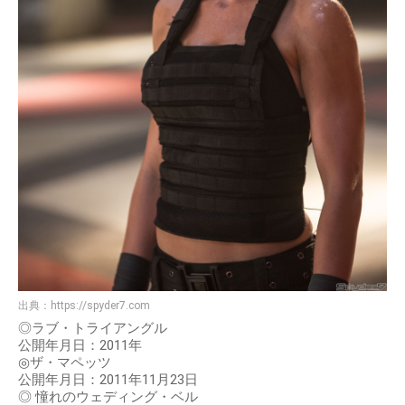
出典：
https://spyder7.com
◎ラブ・トライアングル
公開年月日：2011年
◎ザ・マペッツ
公開年月日：2011年11月23日
◎ 憧れのウェディング・ベル