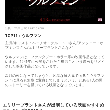
出典：
https://eiga.k-img.com
TOP11：ウルフマン
主演/キャスト：ベニチオ・デル・トロさん/アンソニー・ホ
プキンスさん/エミリーブラントさんなど
ウルフマンは、ファンタジー・ホラー系の映画作品となって
います。1941年に公開をされた＂狼男＂という映画をリメイ
クした映画作品となっています。
満月の夜になってしまうと、凶暴な殺人鬼である＂ウルフマ
ン＂に見るも無惨に変身してしまうという、とある1人の男
のストーリーを描いている映画となっています。
エミリーブラントさんが出演している映画おすすめ