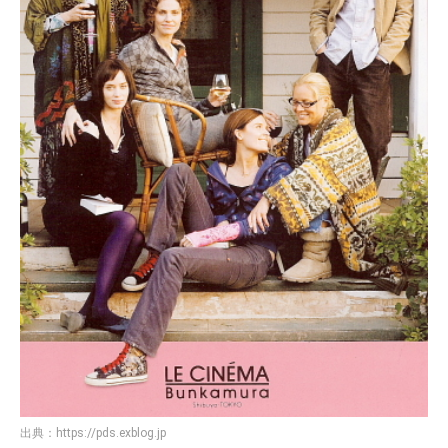
出典：
https://pds.exblog.jp