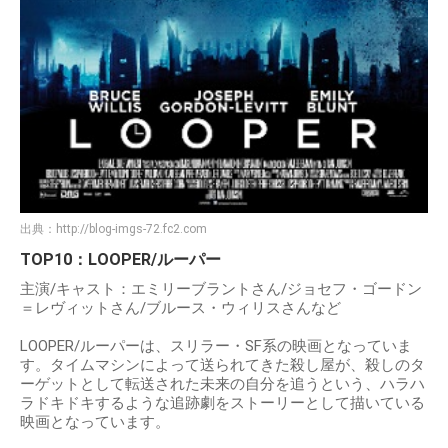
出典：
http://blog-imgs-72.fc2.com
TOP10：LOOPER/ルーパー
主演/キャスト：エミリーブラントさん/ジョセフ・ゴードン
＝レヴィットさん/ブルース・ウィリスさんなど
LOOPER/ルーパーは、スリラー・SF系の映画となっていま
す。タイムマシンによって送られてきた殺し屋が、殺しのタ
ーゲットとして転送された未来の自分を追うという、ハラハ
ラドキドキするような追跡劇をストーリーとして描いている
映画となっています。