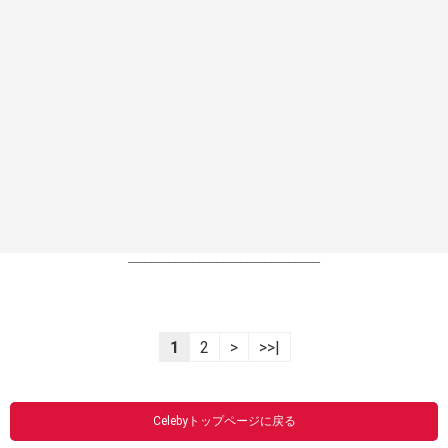
----------------------------------------------------------------
1
2
>
>>|
Celebyトップページに戻る