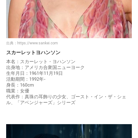
出典：
https://www.sankei.com
スカーレットヨハンソン
本名：スカーレット・ヨハンソン
出身地：アメリカ合衆国ニューヨーク
生年月日：1961年11月19日
活動期間：1992年-
身長：160cm
職業：女優
代表作：真珠の耳飾りの少女、ゴースト・イン・ザ・シェ
ル、「アベンジャーズ」シリーズ