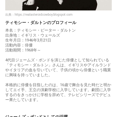
出典：
https://realasteroidcowboy.blogspot.com
ティモシー・ダルトンのプロフィール
本名：ティモシー・ピーター・ダルトン
出身地：イギリス・ウェールズ
生年月日：1946年3月21日
活動内容：俳優
活動期間：1968年～
4代目ジェームズ・ボンドを演じた俳優として知られている
「ティモシー・ダルトン」さんは、イギリスやアイルランド
やイタリアの血を引いていて、子供の頃から俳優という職業
に興味を持っていました。
本格的に俳優を目指したのは、16歳で舞台を見た時だと明か
してエイ手、王立の演劇学校に入学しています。劇団に入学
するのをきっかけに学校を辞めて、テレビシリーズでデビュ
ー果たしています。
ジェームズ・ボンドとしての活躍