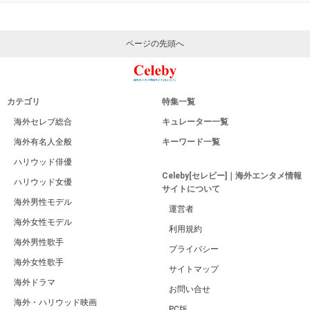
ページの先頭へ
カテゴリ
特集一覧
海外セレブ総合
キュレーター一覧
海外有名人全般
キーワード一覧
ハリウッド俳優
Celeby[セレビー]｜海外エンタメ情報
ハリウッド女優
サイトについて
海外男性モデル
運営者
海外女性モデル
利用規約
海外男性歌手
プライバシー
海外女性歌手
サイトマップ
海外ドラマ
お問い合せ
海外・ハリウッド映画
PC版