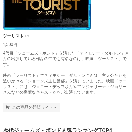
ツーリスト
1,500円
4代目「ジェームズ・ボンド」を演じた「ティモシー・ダルトン」さ
んの出演している作品の中でも有名なのは、映画「ツーリスト」で
す。
映画「ツーリスト」でティモシー・ダルトンさんは、主人公たちを
追いかける「ジョーンズ主任警部」を演じていました。映画「ツー
リスト」には、ジョニー・デップさんやアンジェリーナ・ジョリー
さんなどの豪華なキャストたちが出演しています。
この商品の通販サイトへ
歴代ジェームズ・ボンド人気ランキングTOP4