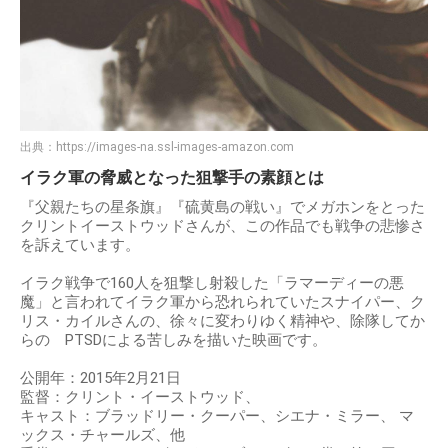
出典：
https://images-na.ssl-images-amazon.com
イラク軍の脅威となった狙撃手の素顔とは
『父親たちの星条旗』『硫黄島の戦い』でメガホンをとった
クリントイーストウッドさんが、この作品でも戦争の悲惨さ
を訴えています。
イラク戦争で160人を狙撃し射殺した「ラマーディーの悪
魔」と言われてイラク軍から恐れられていたスナイパー、ク
リス・カイルさんの、徐々に変わりゆく精神や、除隊してか
らの PTSDによる苦しみを描いた映画です。
公開年：2015年2月21日
監督：クリント・イーストウッド、
キャスト：ブラッドリー・クーパー、シエナ・ミラー、 マ
ックス・チャールズ、他