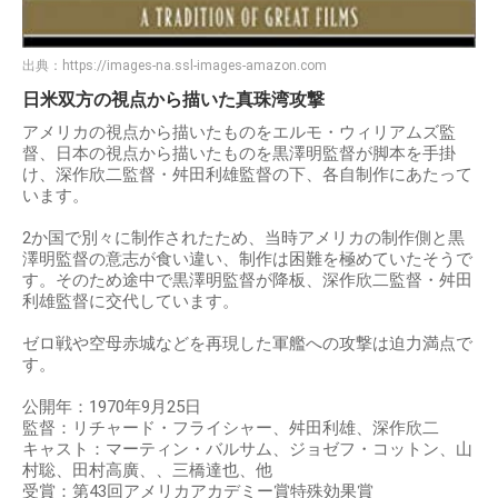
出典：
https://images-na.ssl-images-amazon.com
日米双方の視点から描いた真珠湾攻撃
アメリカの視点から描いたものをエルモ・ウィリアムズ監
督、日本の視点から描いたものを黒澤明監督が脚本を手掛
け、深作欣二監督・舛田利雄監督の下、各自制作にあたって
います。
2か国で別々に制作されたため、当時アメリカの制作側と黒
澤明監督の意志が食い違い、制作は困難を極めていたそうで
す。そのため途中で黒澤明監督が降板、深作欣二監督・舛田
利雄監督に交代しています。
ゼロ戦や空母赤城などを再現した軍艦への攻撃は迫力満点で
す。
公開年：1970年9月25日
監督：リチャード・フライシャー、舛田利雄、深作欣二
キャスト：マーティン・バルサム、ジョゼフ・コットン、山
村聡、田村高廣、、三橋達也、他
受賞：第43回アメリカアカデミー賞特殊効果賞