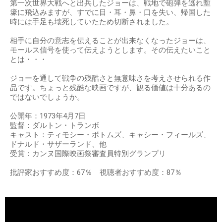
第一次世界大戦へと出兵したジョーは、戦地で砲弾を逃れ塹
壕に飛込みますが、すでに目・耳・鼻・口を失い、帰国した
時には手足も壊死していたため切断されました。
相手に自分の意志を伝えることが出来なくなったジョーは、
モールス信号を使って伝えようとします。その伝えたいこと
とは・・・
ジョーを通して戦争の残酷さと無意味さを考えさせられる作
品です。ちょっと残酷な映画ですが、観る価値は十分あるの
ではないでしょうか。
公開年：1973年4月7日
監督：ダルトン・トランボ
キャスト：ティモシー・ボトムズ、キャシー・フィールズ、
ドナルド・サザーランド、他
受賞：カンヌ国際映画祭審査員特別グランプリ
批評家おすすめ度：67％ 視聴者おすすめ度：87％