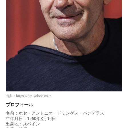
出典：
https://ord.yahoo.co.jp
プロフィール
名前：ホセ・アントニオ・ドミンゲス・バンデラス
生年月日：1960年8月10日
出身地：スペイン