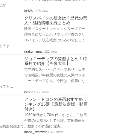
とが…
kii428
/ 178 view
クリスパインの彼女は？歴代の恋
人・結婚情報を総まとめ
映画『スタートレック』シリーズで一
躍有名になったハリウッド俳優のクリ
スパイン。現在彼女はいるのでしょう
か？ま…
rirakumama
/ 122 view
ジョニーデップの髪型まとめ！時
系列で紹介【画像大量】
世界的なスーパースターであり、日本
でも幅広い年齢層の女性に人気のジョ
ニー・デップさん。今回は、何歳にな
っても…
kent.n
/ 506 view
アラン・ドロンの映画おすすめラ
ンキング25選【最新決定版・動画
付き】
1960年代から70年代にかけて、二枚目
俳優の代名詞として活躍、芸術映画か
ら娯楽映画まで、数多くの作品に出演…
maru._.wanwan
/ 323 view