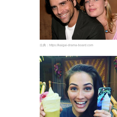
出典：
https://kaigai-drama-board.com