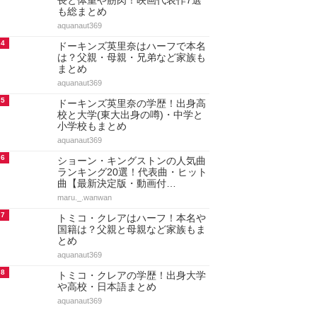
長と体重や筋肉！映画代表作7選
も総まとめ
aquanaut369
4
ドーキンズ英里奈はハーフで本名
は？父親・母親・兄弟など家族も
まとめ
aquanaut369
5
ドーキンズ英里奈の学歴！出身高
校と大学(東大出身の噂)・中学と
小学校もまとめ
aquanaut369
6
ショーン・キングストンの人気曲
ランキング20選！代表曲・ヒット
曲【最新決定版・動画付…
maru._.wanwan
7
トミコ・クレアはハーフ！本名や
国籍は？父親と母親など家族もま
とめ
aquanaut369
8
トミコ・クレアの学歴！出身大学
や高校・日本語まとめ
aquanaut369