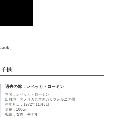
Look」
と子供
過去の嫁：レベッカ・ローミン
本名：レベッカ・ローミン
出身地：アメリカ合衆国カリフォルニア州
生年月日：1972年11月6日
身長：180cm
職業：女優、モデル