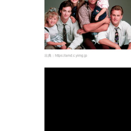
出典：
https://amd.c.yimg.jp