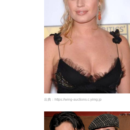
出典：
https://wing-auctions.c.yimg.jp