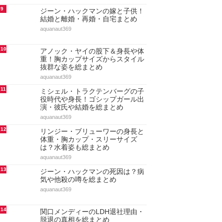
9
ジーン・ハックマンの嫁と子供！
結婚と離婚・再婚・自宅まとめ
aquanaut369
10
アノック・ヤイの股下＆身長や体
重！胸カップサイズからスタイル
抜群な姿を総まとめ
aquanaut369
11
ミシェル・トラクテンバーグの子
役時代や身長！ゴシップガール出
演・彼氏や結婚を総まとめ
aquanaut369
12
リンジー・ブリューワーの身長と
体重・胸カップ・スリーサイズ
は？水着姿も総まとめ
aquanaut369
13
ジーン・ハックマンの死因は？病
気や他殺の噂を総まとめ
aquanaut369
14
関口メンディーのLDH退社理由・
脱退の真相を総まとめ