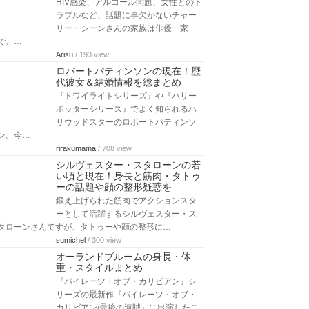
HIV感染、アルコール問題、女性とのト
ラブルなど、話題に事欠かないチャー
リー・シーンさんの家族は俳優一家
で、…
Arisu
/ 193 view
ロバートパティンソンの現在！歴
代彼女＆結婚情報を総まとめ
『トワイライトシリーズ』や『ハリー
ポッターシリーズ』でよく知られるハ
リウッドスターのロボートパティンソ
ン。今…
rirakumama
/ 708 view
シルヴェスター・スタローンの若
い頃と現在！身長と筋肉・タトゥ
ーの話題や顔の整形疑惑を…
鍛え上げられた筋肉でアクションスタ
ーとして活躍するシルヴェスター・ス
タローンさんですが、タトゥーや顔の整形に…
sumichel
/ 300 view
オーランドブルームの身長・体
重・スタイルまとめ
『パイレーツ・オブ・カリビアン』シ
リーズの最新作『パイレーツ・オブ・
カリビアン/最後の海賊』に出演したこ