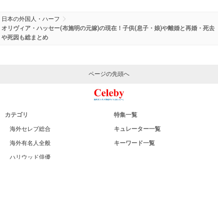
日本の外国人・ハーフ
オリヴィア・ハッセー(布施明の元嫁)の現在！子供(息子・娘)や離婚と再婚・死去
や死因も総まとめ
ページの先頭へ
カテゴリ
特集一覧
海外セレブ総合
キュレーター一覧
海外有名人全般
キーワード一覧
ハリウッド俳優
Celeby[セレビー]｜海外エンタメ情報
ハリウッド女優
サイトについて
海外男性モデル
運営者
海外女性モデル
利用規約
海外男性歌手