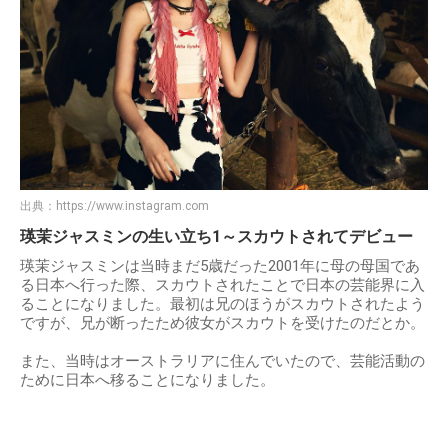
出典：
https://www.instagram.com
瑛茉ジャスミンの生い立ち1～スカウトされてデビュー
瑛茉ジャスミンは当時まだ5歳だった2001年に母の母国であ
る日本へ行った際、スカウトされたことで日本の芸能界に入
ることになりました。最初は兄のほうがスカウトされたよう
ですが、兄が断ったため彼女がスカウトを受けたのだとか。
また、当時はオーストラリアに住んでいたので、芸能活動の
ために日本へ移ることになりました。