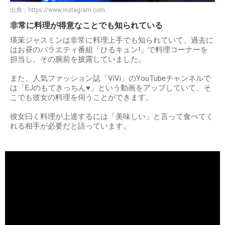
出典：
https://www.instagram.com
非常に料理が得意なことでも知られている
瑛茉ジャスミンは非常に料理上手でも知られていて、過去に
はお昼のバラエティ番組「ひるキュン!」で料理コーナーを
担当し、その腕前を披露していました。
また、人気ファッション誌「ViVi」のYouTubeチャンネルで
は「EJのもてきっちん♥︎」という動画をアップしていて、そ
こでも彼女の料理を伺うことができます。
彼女曰く料理が上達するには「美味しい」と言って食べてく
れる相手が必要だと語っています。