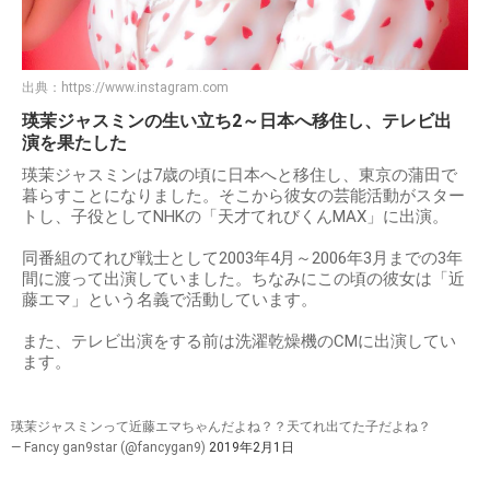
出典：
https://www.instagram.com
瑛茉ジャスミンの生い立ち2～日本へ移住し、テレビ出
演を果たした
瑛茉ジャスミンは7歳の頃に日本へと移住し、東京の蒲田で
暮らすことになりました。そこから彼女の芸能活動がスター
トし、子役としてNHKの「天才てれびくんMAX」に出演。
同番組のてれび戦士として2003年4月～2006年3月までの3年
間に渡って出演していました。ちなみにこの頃の彼女は「近
藤エマ」という名義で活動しています。
また、テレビ出演をする前は洗濯乾燥機のCMに出演してい
ます。
瑛茉ジャスミンって近藤エマちゃんだよね？？天てれ出てた子だよね？
— Fancy gan9star (@fancygan9)
2019年2月1日