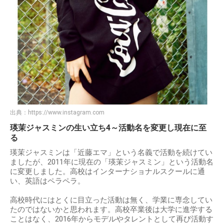
出典：
https://www.instagram.com
瑛茉ジャスミンの生い立ち4～活動名を変更し現在に至
る
瑛茉ジャスミンは「近藤エマ」という名義で活動を続けてい
ましたが、2011年に現在の「瑛茉ジャスミン」という活動名
に変更しました。高校はインターナショナルスクールに通
い、英語はペラペラ。
高校時代にはとくに目立った活動は無く、学業に専念してい
たのではないかと思われます。高校卒業後は大学に進学する
ことはなく、2016年からモデルやタレントとして再び活動す