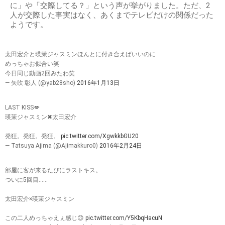
に」や「交際してる？」という声が挙がりました。ただ、2
人が交際した事実はなく、あくまでテレビだけの関係だった
ようです。
太田宏介と瑛茉ジャスミンほんとに付き合えばいいのに
めっちゃお似合い笑
今日同じ動画2回みたわ笑
— 矢吹 彰人 (@yab28sho)
2016年1月13日
LAST KISS💋
瑛茉ジャスミン✖︎太田宏介
発狂。発狂。発狂。
pic.twitter.com/XgwkkbGU20
— Tatsuya Ajima (@Ajimakkuro0)
2016年2月24日
部屋に客が来るたびにラストキス。
ついに5回目‥‥‥
太田宏介×瑛茉ジャスミン
この二人めっちゃえぇ感じ😊
pic.twitter.com/Y5KbqHacuN