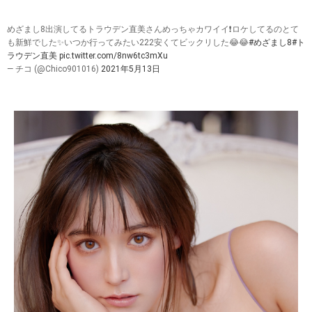
めざまし8出演してるトラウデン直美さんめっちゃカワイイ❗ロケしてるのとて
も新鮮でした✨いつか行ってみたい222安くてビックリした😂😂
#めざまし8
#ト
ラウデン直美
pic.twitter.com/8nw6tc3mXu
— チコ (@Chico901016)
2021年5月13日