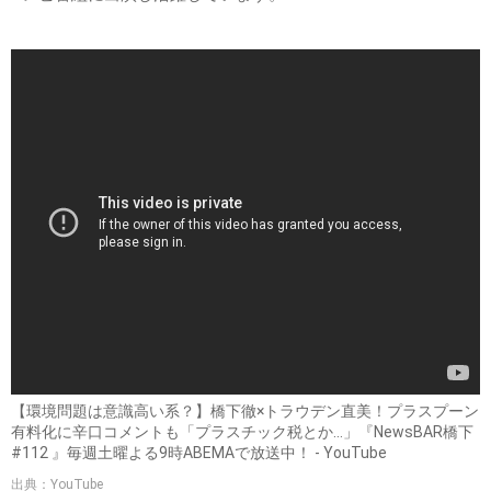
【環境問題は意識高い系？】橋下徹×トラウデン直美！プラスプーン
有料化に辛口コメントも「プラスチック税とか...」『NewsBAR橋下
#112 』毎週土曜よる9時ABEMAで放送中！ - YouTube
出典：YouTube