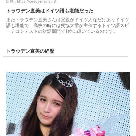
出典：
https://celeby-media.net
トラウデン直美はドイツ語も堪能だった
またトラウデン直美さんは父親がドイツ人なだけありドイツ
語も堪能で、高校の時には獨協大学が主催するドイツ語スピ
ーチコンテストの対話部門で1位に輝いているのです。
トラウデン直美の経歴