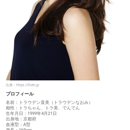
出典：
https://thetv.jp
プロフィール
名前：トラウデン直美（トラウデンなおみ）
相性：トラちゃん、トラ美、でんでん
生年月日：1999年4月21日
出身地：京都府
血液型：A型