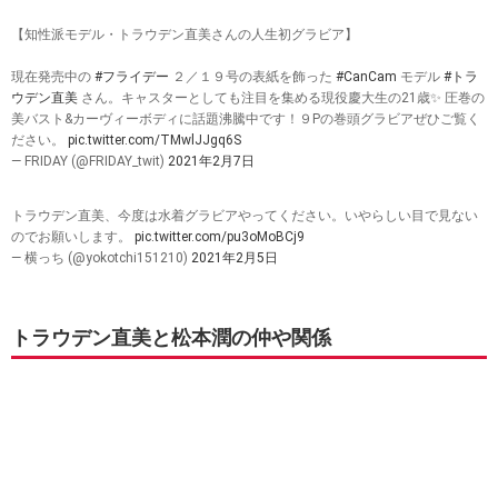
【知性派モデル・トラウデン直美さんの人生初グラビア】
現在発売中の
#フライデー
２／１９号の表紙を飾った
#CanCam
モデル
#トラ
ウデン直美
さん。キャスターとしても注目を集める現役慶大生の21歳✨ 圧巻の
美バスト&カーヴィーボディに話題沸騰中です！９Pの巻頭グラビアぜひご覧く
ださい。
pic.twitter.com/TMwlJJgq6S
— FRIDAY (@FRIDAY_twit)
2021年2月7日
トラウデン直美、今度は水着グラビアやってください。いやらしい目で見ない
のでお願いします。
pic.twitter.com/pu3oMoBCj9
— 横っち (@yokotchi151210)
2021年2月5日
トラウデン直美と松本潤の仲や関係