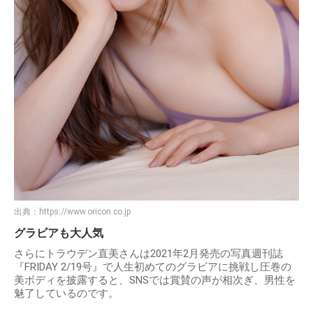
出典：
https://www.oricon.co.jp
グラビアも大人気
さらにトラウデン直美さんは2021年2月発売の写真週刊誌
『FRIDAY 2/19号』で人生初めてのグラビアに挑戦し圧巻の
美ボディを披露すると、SNSでは賞賛の声が相次ぎ、男性を
魅了しているのです。