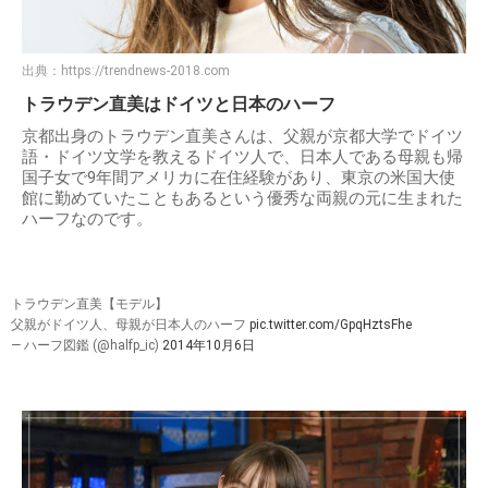
出典：
https://trendnews-2018.com
トラウデン直美はドイツと日本のハーフ
京都出身のトラウデン直美さんは、父親が京都大学でドイツ
語・ドイツ文学を教えるドイツ人で、日本人である母親も帰
国子女で9年間アメリカに在住経験があり、東京の米国大使
館に勤めていたこともあるという優秀な両親の元に生まれた
ハーフなのです。
トラウデン直美【モデル】
父親がドイツ人、母親が日本人のハーフ
pic.twitter.com/GpqHztsFhe
— ハーフ図鑑 (@halfp_ic)
2014年10月6日