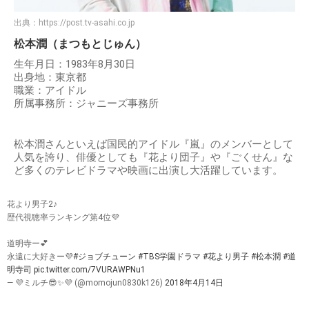
出典：
https://post.tv-asahi.co.jp
松本潤（まつもとじゅん）
生年月日：1983年8月30日
出身地：東京都
職業：アイドル
所属事務所：ジャニーズ事務所
松本潤さんといえば国民的アイドル『嵐』のメンバーとして
人気を誇り、俳優としても『花より団子』や『ごくせん』な
ど多くのテレビドラマや映画に出演し大活躍しています。
花より男子2♪
歴代視聴率ランキング第4位💜
道明寺ー💕
永遠に大好きー💜
#ジョブチューン
#TBS学園ドラマ
#花より男子
#松本潤
#道
明寺司
pic.twitter.com/7VURAWPNu1
— 💜ミルチ😎✨💜 (@momojun0830k126)
2018年4月14日