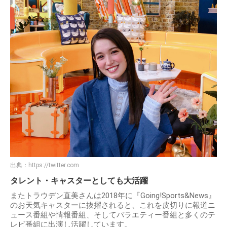
出典：
https://twitter.com
タレント・キャスターとしても大活躍
またトラウデン直美さんは2018年に『Going!Sports&News』
のお天気キャスターに抜擢されると、これを皮切りに報道ニ
ュース番組や情報番組、そしてバラエティー番組と多くのテ
レビ番組に出演し活躍しています。