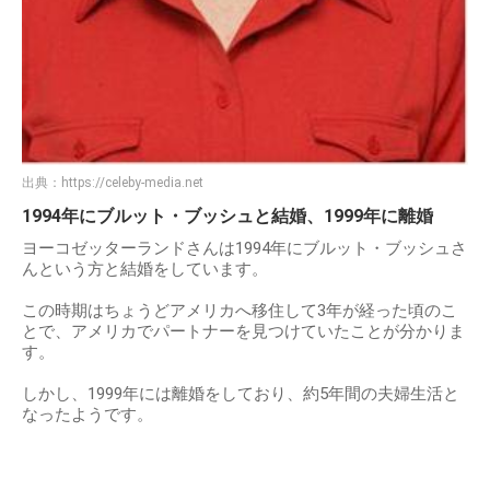
出典：
https://celeby-media.net
1994年にブルット・ブッシュと結婚、1999年に離婚
ヨーコゼッターランドさんは1994年にブルット・ブッシュさ
んという方と結婚をしています。
この時期はちょうどアメリカへ移住して3年が経った頃のこ
とで、アメリカでパートナーを見つけていたことが分かりま
す。
しかし、1999年には離婚をしており、約5年間の夫婦生活と
なったようです。