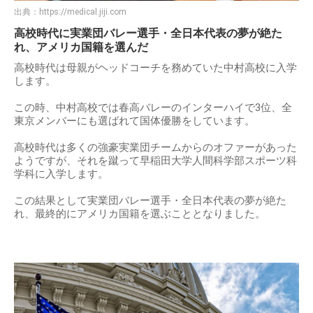
出典：
https://medical.jiji.com
高校時代に実業団バレー選手・全日本代表の夢が絶た
れ、アメリカ国籍を選んだ
高校時代は母親がヘッドコーチを務めていた中村高校に入学
します。
この時、中村高校では春高バレーのインターハイで3位、全
東京メンバーにも選ばれて国体優勝をしています。
高校時代は多くの強豪実業団チームからのオファーがあった
ようですが、それを蹴って早稲田大学人間科学部スポーツ科
学科に入学します。
この結果として実業団バレー選手・全日本代表の夢が絶た
れ、最終的にアメリカ国籍を選ぶこととなりました。