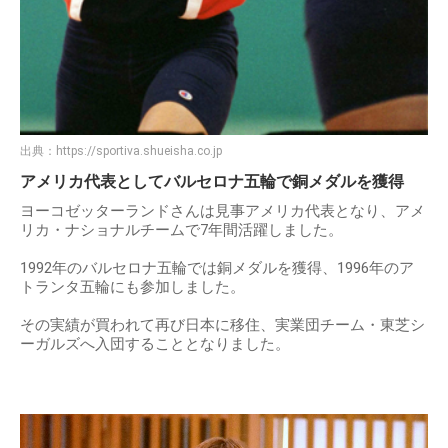
出典：
https://sportiva.shueisha.co.jp
アメリカ代表としてバルセロナ五輪で銅メダルを獲得
ヨーコゼッターランドさんは見事アメリカ代表となり、アメ
リカ・ナショナルチームで7年間活躍しました。
1992年のバルセロナ五輪では銅メダルを獲得、1996年のア
トランタ五輪にも参加しました。
その実績が買われて再び日本に移住、実業団チーム・東芝シ
ーガルズへ入団することとなりました。