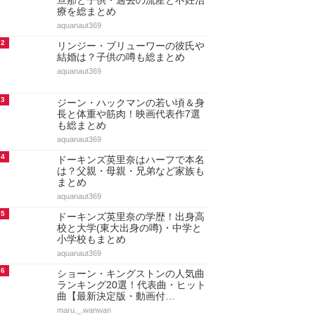
旦那と子供・過去の流産と不妊治
療を総まとめ
aquanaut369
2
リンジー・ブリューワーの彼氏や
結婚は？子供の噂も総まとめ
aquanaut369
3
ジーン・ハックマンの若い頃＆身
長と体重や筋肉！映画代表作7選
も総まとめ
aquanaut369
4
ドーキンズ英里奈はハーフで本名
は？父親・母親・兄弟など家族も
まとめ
aquanaut369
5
ドーキンズ英里奈の学歴！出身高
校と大学(東大出身の噂)・中学と
小学校もまとめ
aquanaut369
6
ショーン・キングストンの人気曲
ランキング20選！代表曲・ヒット
曲【最新決定版・動画付…
maru._.wanwan