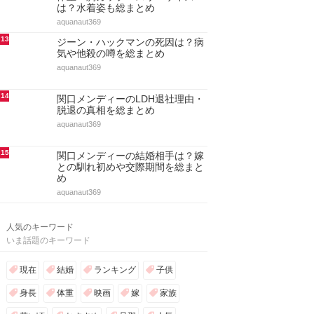
は？水着姿も総まとめ
aquanaut369
13
ジーン・ハックマンの死因は？病
気や他殺の噂を総まとめ
aquanaut369
14
関口メンディーのLDH退社理由・
脱退の真相を総まとめ
aquanaut369
15
関口メンディーの結婚相手は？嫁
との馴れ初めや交際期間を総まと
め
aquanaut369
人気のキーワード
いま話題のキーワード
現在
結婚
ランキング
子供
身長
体重
映画
嫁
家族