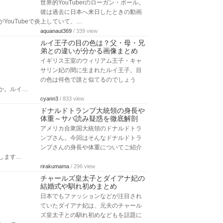
世界的YouTuberのローガン・ポール。
彼は過去に日本へ来日したときの動画
がYouTubeで炎上していて、…
aquanaut369
/ 339 view
ルイ王子の目の色は？父・母・兄
弟との違いが分かる画像まとめ
イギリス王室のウィリアム王子・キャ
サリン妃の間に生まれたルイ王子。目
の色は何色で誰と似てるのでしょう
か。ルイ…
cyann3
/ 833 view
ドナルドトランプ大統領の身長や
体重～サバ読み疑惑を徹底解剖
アメリカ合衆国大統領のドナルドトラ
ンプさん。今回はそんなドナルドトラ
ンプさんの身長や体重についてご紹介
します…
rirakumama
/ 296 view
チャールズ皇太子とダイアナ妃の
結婚式や馴れ初めまとめ
日本でもファッションなどが注目され
ていたダイアナ妃は、元夫のチャール
ズ皇太子との馴れ初めなどもを話題に