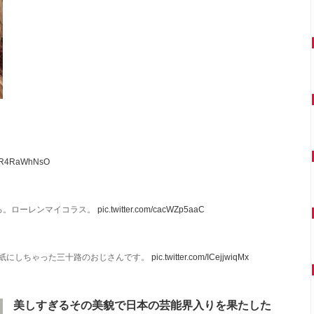
m/hR4RaWhNsO
ろ。ローレンマイコラス。
pic.twitter.com/cacWZp5aaC
壁紙にしちゃった三十路のおじさんです。
pic.twitter.com/ICejjwiqMx
美しすぎるその美貌で日本の芸能界入りを果たした