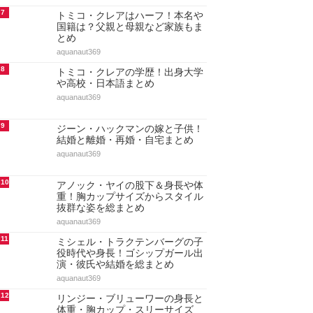
7
トミコ・クレアはハーフ！本名や
国籍は？父親と母親など家族もま
とめ
aquanaut369
8
トミコ・クレアの学歴！出身大学
や高校・日本語まとめ
aquanaut369
9
ジーン・ハックマンの嫁と子供！
結婚と離婚・再婚・自宅まとめ
aquanaut369
10
アノック・ヤイの股下＆身長や体
重！胸カップサイズからスタイル
抜群な姿を総まとめ
aquanaut369
11
ミシェル・トラクテンバーグの子
役時代や身長！ゴシップガール出
演・彼氏や結婚を総まとめ
aquanaut369
12
リンジー・ブリューワーの身長と
体重・胸カップ・スリーサイズ