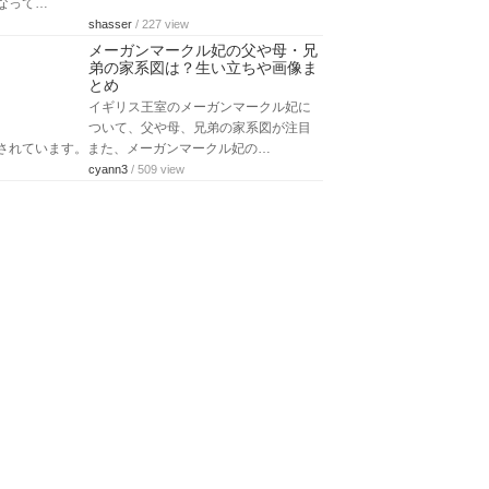
なって…
shasser
/ 227 view
メーガンマークル妃の父や母・兄
弟の家系図は？生い立ちや画像ま
とめ
イギリス王室のメーガンマークル妃に
ついて、父や母、兄弟の家系図が注目
されています。また、メーガンマークル妃の…
cyann3
/ 509 view