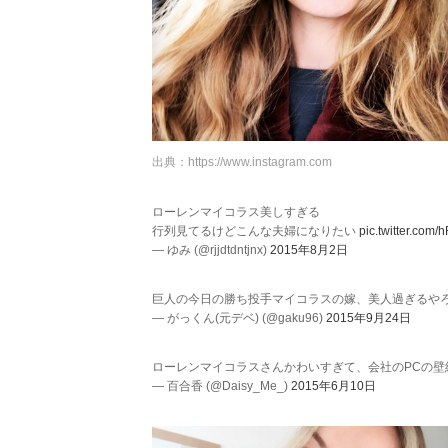
出典：
https://www.instagram.com
ローレンマイコラス美しすぎる
行列見てるけどこんな夫婦になりたい
pic.twitter.co
— ゆみ (@rjjdtdntjnx)
2015年8月2日
巨人の今日の勝ち投手マイコラスの嫁、美人過ぎるや
— がっくん(元デベ) (@gaku96)
2015年9月24日
ローレンマイコラスさんかわいすぎて、会社のPCの
— 百合香 (@Daisy_Me_)
2015年6月10日