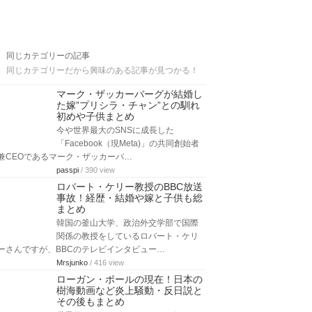
同じカテゴリーの記事
同じカテゴリーだから興味のある記事が見つかる！
マーク・ザッカーバーグが結婚し
た嫁”プリシラ・チャン”との馴れ
初めや子供まとめ
今や世界最大のSNSに成長した
「Facebook（現Meta)」の共同創始者
兼CEOであるマーク・ザッカーバ…
passpi
/ 390 view
ロバート・ケリー教授のBBC放送
事故！経歴・結婚や嫁と子供も総
まとめ
韓国の釜山大学、政治外交学部で国際
関係の教授をしているロバート・ケリ
ーさんですが、BBCのテレビインタビュー…
Mrsjunko
/ 416 view
ローガン・ポールの現在！日本の
樹海動画など炎上騒動・反日説と
その後もまとめ