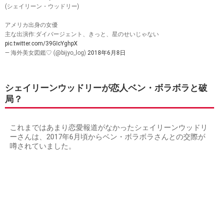
(シェイリーン・ウッドリー)
アメリカ出身の女優
主な出演作:ダイバージェント、きっと、星のせいじゃない
pic.twitter.com/39GIcYghpX
— 海外美女図鑑♡ (@bijyo_log)
2018年6月8日
シェイリーンウッドリーが恋人ベン・ボラボラと破
局？
これまではあまり恋愛報道がなかったシェイリーンウッドリ
ーさんは、2017年6月頃からベン・ボラボラさんとの交際が
噂されていました。