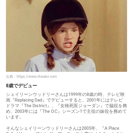
出典：
https://www.chaako.com
8歳でデビュー
シェイリーンウッドリーさんは1999年の8歳の時、テレビ映
画『Replacing Dad』でデビューすると、2001年にはテレビ
ドラマ『The District』、『女検死医ジョーダン』で脇役を務
め、2003年には『The O.C』シーズン1で主役の妹役を務めて
います。
そんなシェイリーンウッドリーさんは2005年、『A Place