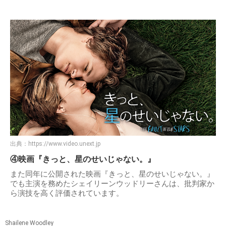
出典：
https://www.video.unext.jp
④映画『きっと、星のせいじゃない。』
また同年に公開された映画『きっと、星のせいじゃない。』
でも主演を務めたシェイリーンウッドリーさんは、批判家か
ら演技を高く評価されています。
Shailene Woodley