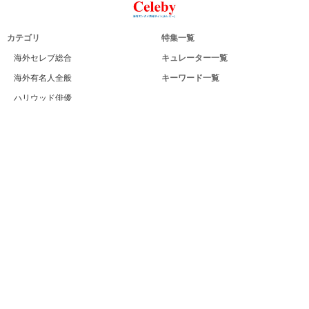
カテゴリ
特集一覧
海外セレブ総合
キュレーター一覧
海外有名人全般
キーワード一覧
ハリウッド俳優
Celeby[セレビー]｜海外エンタメ情報
ハリウッド女優
サイトについて
海外男性モデル
運営者
海外女性モデル
利用規約
海外男性歌手
プライバシー
海外女性歌手
サイトマップ
海外ドラマ
お問い合せ
海外・ハリウッド映画
PC版
海外男性スポーツ選手
海外女性スポーツ選手
海外男性ビューティー