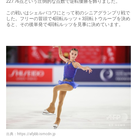
227.76点という圧倒的な点数で逆転優勝を飾りました。
この戦いはシェルバコワにとって初のシニアグランプリ戦で
した。フリーの冒頭で4回転ルッツ＋3回転トウループを決め
ると、その後単発で4回転ルッツを見事に決めています。
出典：
https://afpbb.ismcdn.jp