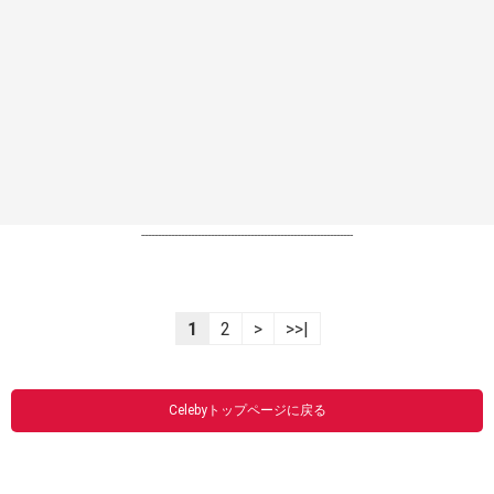
----------------------------------------------------------------
1
2
>
>>|
Celebyトップページに戻る