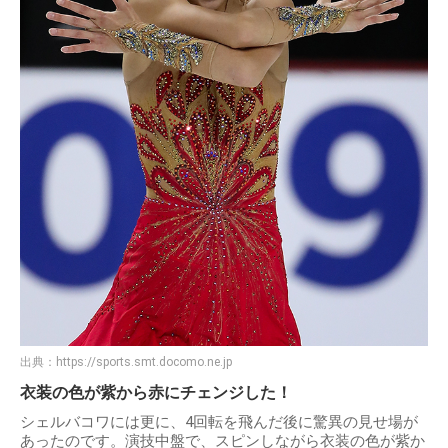
出典：
https://sports.smt.docomo.ne.jp
衣装の色が紫から赤にチェンジした！
シェルバコワには更に、4回転を飛んだ後に驚異の見せ場が
あったのです。演技中盤で、スピンしながら衣装の色が紫か