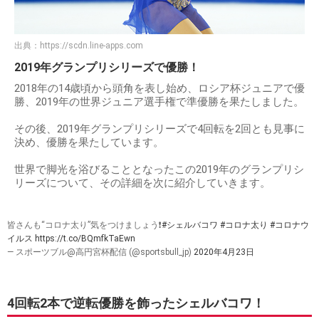
出典：
https://scdn.line-apps.com
2019年グランプリシリーズで優勝！
2018年の14歳頃から頭角を表し始め、ロシア杯ジュニアで優
勝、2019年の世界ジュニア選手権で準優勝を果たしました。
その後、2019年グランプリシリーズで4回転を2回とも見事に
決め、優勝を果たしています。
世界で脚光を浴びることとなったこの2019年のグランプリシ
リーズについて、その詳細を次に紹介していきます。
皆さんも“コロナ太り”気をつけましょう❗️
#シェルバコワ
#コロナ太り
#コロナウ
イルス
https://t.co/BQmfkTaEwn
— スポーツブル@高円宮杯配信 (@sportsbull_jp)
2020年4月23日
4回転2本で逆転優勝を飾ったシェルバコワ！