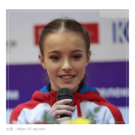
出典：
https://i1.wp.com