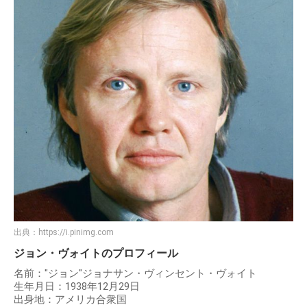
出典：
https://i.pinimg.com
ジョン・ヴォイトのプロフィール
名前："ジョン"ジョナサン・ヴィンセント・ヴォイト
生年月日：1938年12月29日
出身地：アメリカ合衆国