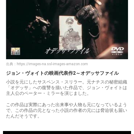
出典：
https://images-na.ssl-images-amazon.com
ジョン・ヴォイトの映画代表作2～オデッサファイル
小説を元にしたサスペンス・スリラー。元ナチスの秘密組織
「オデッサ」への復讐を描いた作品で、ジョン・ヴォイトは
主人公のペーター・ミラーを演じました。
この作品は実際にあった出来事や人物も元になっているよう
で、この作品の元となった小説の作者の元には脅迫状も届い
たんだそうです。