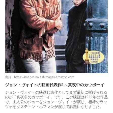
出典：
https://images-na.ssl-images-amazon.com
ジョン・ヴォイトの映画代表作1～真夜中のカウボーイ
ジョン・ヴォイトの映画代表作としてまず最初に挙げられる
のが「真夜中のカウボーイ」です。この映画は1969年の作品
で、主人公のジョーをジョン・ヴォイトが演じ、相棒のラッ
ツォをダスティン・ホフマンが演じて話題になりました。