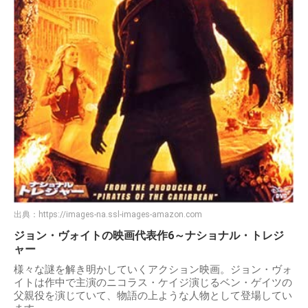
出典：
https://images-na.ssl-images-amazon.com
ジョン・ヴォイトの映画代表作6～ナショナル・トレジ
ャー
様々な謎を解き明かしていくアクション映画。ジョン・ヴォ
イトは作中で主演のニコラス・ケイジ演じるベン・ゲイツの
父親役を演じていて、物語の上ような人物として登場してい