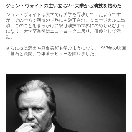
ジョン・ヴォイトの生い立ち2～大学から演技を始めた
ジョン・ヴォイトは大学では美学を専攻していたようです
が、その一方で演技の世界にも魅了され、ミュージカルに出
演。このことをきっかけに彼は演技の世界にのめり込むよう
になり、大学卒業後はニューヨークに戻り、俳優として活
動。
さらに彼は演出や舞台美術も学ぶようになり、1967年の映画
「墓石と決闘」で銀幕デビューを飾りました。