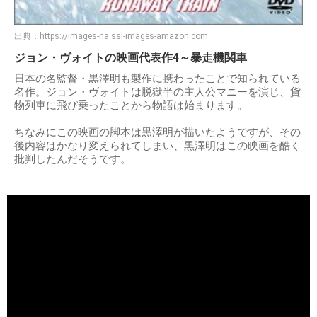
出典：
https://images-na.ssl-images-amazon.com
ジョン・ヴォイトの映画代表作4～暴走機関車
日本の名監督・黒澤明も製作に携わったことで知られている
名作。ジョン・ヴォイトは脱獄半の主人公マニーを演じ、貨
物列車に飛び乗ったことから物語は始まります。
ちなみにこの映画の脚本は黒澤明が描いたようですが、その
後内容はかなり変えられてしまい、黒澤明はこの映画を酷く
批判したんだそうです。