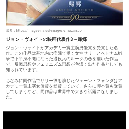
出典：
https://images-na.ssl-images-amazon.com
ジョン・ヴォイトの映画代表作3～帰郷
ジョン・ヴォイトがアカデミー賞主演男優賞を受賞した名
作。この作品は基地内の病院で働く女性サリーとベトナム戦
争で下半身不随になった退役兵のルークの恋を描いた作品
で、反戦思想やフェミニズム思想が色濃く出た作品としても
知られています。
ちなみに同作品でサリー役を演じたジェーン・フォンダはア
カデミー賞主演女優賞を受賞していて、さらに脚本賞も受賞
してしまうなど、同作品は世界中で大きな話題になりまし
た。