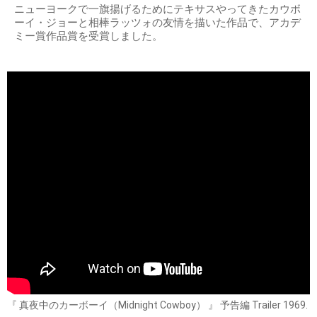
ニューヨークで一旗揚げるためにテキサスやってきたカウボ
ーイ・ジョーと相棒ラッツォの友情を描いた作品で、アカデ
ミー賞作品賞を受賞しました。
『 真夜中のカーボーイ（Midnight Cowboy） 』 予告編 Trailer 1969.