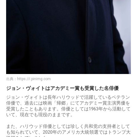
出典：
https://i.pinimg.com
ジョン・ヴォイトはアカデミー賞も受賞した名俳優
ジョン・ヴォイトは長年ハリウッドで活躍しているベテラン
俳優で、過去には映画「帰郷」にてアカデミー賞主演男優を
受賞したこともあります。俳優としては1963年から活動して
いて、現在でも現役のままです。
また、ハリウッド俳優としては珍しく共和党の支持者として
も知られていて、2020年のアメリカ大統領選ではトランプ大