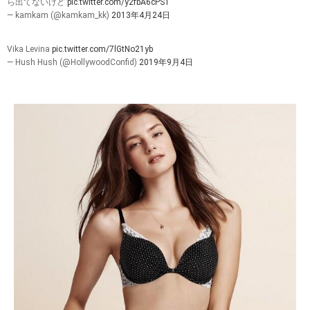
ら出てないけど
pic.twitter.com/y2fbA6cPS1
— kamkam (@kamkam_kk)
2013年4月24日
Vika Levina
pic.twitter.com/7lGtNo21yb
— Hush Hush (@HollywoodConfid)
2019年9月4日