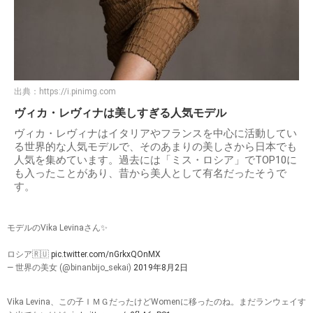
出典：
https://i.pinimg.com
ヴィカ・レヴィナは美しすぎる人気モデル
ヴィカ・レヴィナはイタリアやフランスを中心に活動してい
る世界的な人気モデルで、そのあまりの美しさから日本でも
人気を集めています。過去には「ミス・ロシア」でTOP10に
も入ったことがあり、昔から美人として有名だったそうで
す。
モデルのVika Levinaさん✨
ロシア🇷🇺
pic.twitter.com/nGrkxQOnMX
— 世界の美女 (@binanbijo_sekai)
2019年8月2日
Vika Levina、この子ＩＭＧだったけどWomenに移ったのね。まだランウェイす