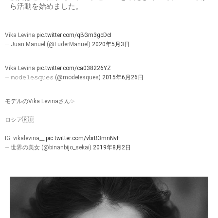
ら活動を始めました。
Vika Levina
pic.twitter.com/qBGm3gcDcI
— Juan Manuel (@LuderManuel)
2020年5月3日
Vika Levina
pic.twitter.com/ca038226YZ
— 𝚖𝚘𝚍𝚎𝚕𝚎𝚜𝚚𝚞𝚎𝚜 (@modeIesques)
2015年6月26日
モデルのVika Levinaさん✨
ロシア🇷🇺
IG: vikalevina__
pic.twitter.com/vbrB3mnNvF
— 世界の美女 (@binanbijo_sekai)
2019年8月2日