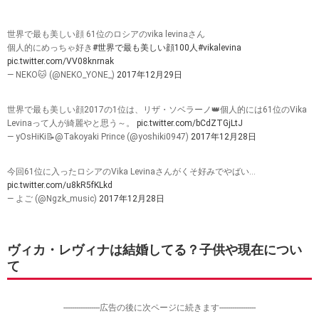
世界で最も美しい顔 61位のロシアのvika levinaさん
個人的にめっちゃ好き
#世界で最も美しい顔100人
#vikalevina
pic.twitter.com/VV08knrnak
— NEKO🐱 (@NEKO_YONE_)
2017年12月29日
世界で最も美しい顔2017の1位は、リザ・ソベラーノ👑個人的には61位のVika
Levinaって人が綺麗やと思う～。
pic.twitter.com/bCdZTGjLtJ
— yOsHiKi📝@Takoyaki Prince (@yoshiki0947)
2017年12月28日
今回61位に入ったロシアのVika Levinaさんがくそ好みでやばい…
pic.twitter.com/u8kR5fKLkd
— よご (@Ngzk_music)
2017年12月28日
ヴィカ・レヴィナは結婚してる？子供や現在につい
て
-----------------広告の後に次ページに続きます-----------------