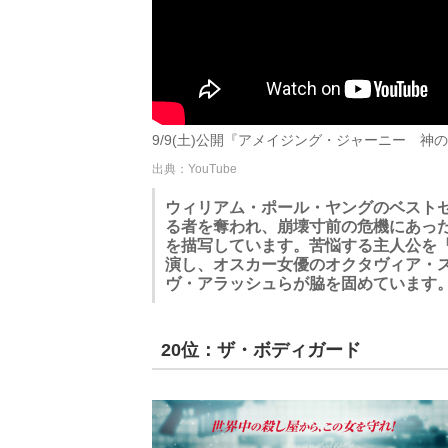
9/9(土)公開『アメイジング・ジャーニー 神の小屋
出典：YouTube
ウィリアム・ポール・ヤングのベスト
る者を奪われ、崩壊寸前の危機にあっ
を描写しています。苦悩する主人公を
演し、オスカー女優のオクタヴィア・
ヴ・アラッシュらが脇を固めています
20位：ザ・ボディガード