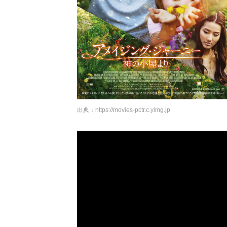
出典：
https://movies-pctr.c.yimg.jp