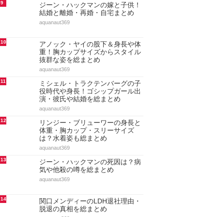
9
ジーン・ハックマンの嫁と子供！
結婚と離婚・再婚・自宅まとめ
aquanaut369
10
アノック・ヤイの股下＆身長や体
重！胸カップサイズからスタイル
抜群な姿を総まとめ
aquanaut369
11
ミシェル・トラクテンバーグの子
役時代や身長！ゴシップガール出
演・彼氏や結婚を総まとめ
aquanaut369
12
リンジー・ブリューワーの身長と
体重・胸カップ・スリーサイズ
は？水着姿も総まとめ
aquanaut369
13
ジーン・ハックマンの死因は？病
気や他殺の噂を総まとめ
aquanaut369
14
関口メンディーのLDH退社理由・
脱退の真相を総まとめ