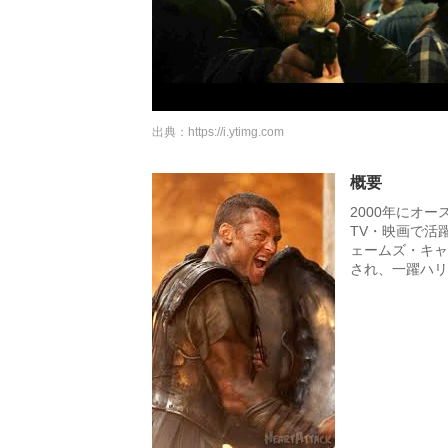
出典：
https://i.ytimg.com
概要
2000年にオ
TV・映画で活躍
ェームズ・キャ
され、一躍ハリ