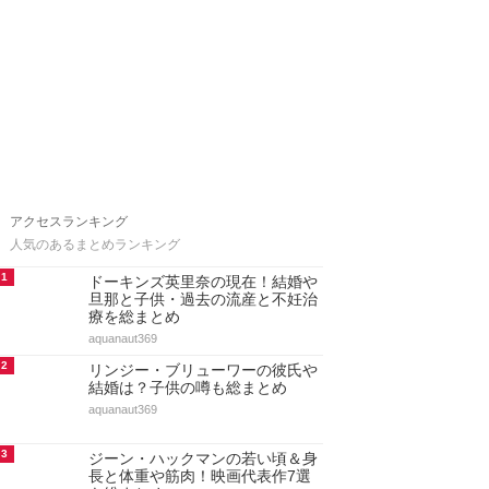
アクセスランキング
人気のあるまとめランキング
1
ドーキンズ英里奈の現在！結婚や
旦那と子供・過去の流産と不妊治
療を総まとめ
aquanaut369
2
リンジー・ブリューワーの彼氏や
結婚は？子供の噂も総まとめ
aquanaut369
3
ジーン・ハックマンの若い頃＆身
長と体重や筋肉！映画代表作7選