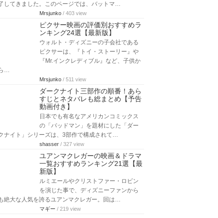
了してきました。このページでは、バットマ…
Mrsjunko
/ 403 view
ピクサー映画の評価別おすすめラ
ンキング24選【最新版】
ウォルト・ディズニーの子会社である
ピクサーは、『トイ・ストーリー』や
『Mr.インクレディブル』など、子供か
ら…
Mrsjunko
/ 511 view
ダークナイト三部作の順番！あら
すじとネタバレも総まとめ【予告
動画付き】
日本でも有名なアメリカンコミックス
の「バッドマン」を題材にした「ダー
クナイト」シリーズは、3部作で構成されて…
shasser
/ 327 view
ユアンマクレガーの映画＆ドラマ
一覧おすすめランキング21選【最
新版】
ルミエールやクリストファー・ロビン
を演じた事で、ディズニーファンから
も絶大な人気を誇るユアンマクレガー。回は…
マギー
/ 219 view