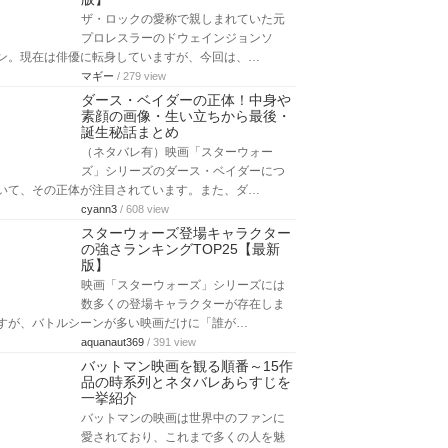
ザ・ロックの愛称で親しまれていた元
プロレスラーのドウェインジョンソ
ン。現在は俳優に転身していますが、今回は、…
マギー
/ 279 view
ダース・ベイダーの正体！中身や
素顔の画像・生い立ちから最後・
誕生秘話まとめ
（ネタバレ有）映画「スターウォー
ズ」シリーズのダース・ベイダーにつ
いて、その正体が注目されています。また、ダ…
cyann3
/ 608 view
スターウォーズ登場キャラクター
の強さランキングTOP25【最新
版】
映画「スターウォーズ」シリーズには
数多くの登場キャラクターが存在しま
すが、バトルシーンが多い映画だけに「誰が…
aquanaut369
/ 391 view
バットマン映画を観る順番～15作
品の時系列とネタバレあらすじを
一挙紹介
バットマンの映画は世界中のファンに
愛されており、これまで多くの人を魅