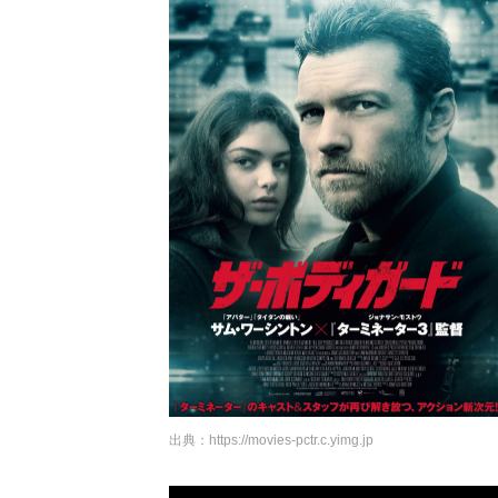
出典：
https://movies-pctr.c.yimg.jp