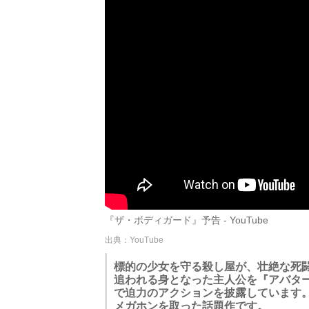
『ザ・ボディガード』予告 - YouTube
出典：YouTube
標的の少女を守る殺し屋が、壮絶な死
追われる身となった主人公を『アバタ
で迫力のアクションを披露しています
メガホンを取った話題作です。