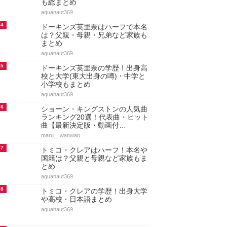
も総まとめ
aquanaut369
4
ドーキンズ英里奈はハーフで本名
は？父親・母親・兄弟など家族も
まとめ
aquanaut369
5
ドーキンズ英里奈の学歴！出身高
校と大学(東大出身の噂)・中学と
小学校もまとめ
aquanaut369
6
ショーン・キングストンの人気曲
ランキング20選！代表曲・ヒット
曲【最新決定版・動画付…
maru._.wanwan
7
トミコ・クレアはハーフ！本名や
国籍は？父親と母親など家族もま
とめ
aquanaut369
8
トミコ・クレアの学歴！出身大学
や高校・日本語まとめ
aquanaut369