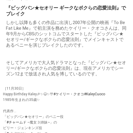
『ビッグバン★セオリー ギークなボクらの恋愛法則』で
ブレイク
しかし以降も多くの作品に出演し2007年公開の映画『To Be
Fat Like Me』で初主演を務めたケイリー・クオコさんは、同
年9月からCBSのシットコムでスタートした『ビッグバン★
セオリー/ギークなボクらの恋愛法則』でメインキャストで
あるペニーを演じブレイクしたのです。
そしてアメリカで大人気ドラマとなった『ビッグバン★セオ
リー/ギークなボクらの恋愛法則』は、現在アメリカでシー
ズン12まで放送され人気を博しているのです。
［11月30日］
Happy Birthday Kaley🎉✨😆✨🎊
#ケイリー・クオコ
#KaleyCuoco
1985年生まれの35歳✨
代表作…
「ビッグバン★セオリー」のペニー役
「
#チャームド
~魔女３姉妹~」の
ビリー・ジェンキンズ役