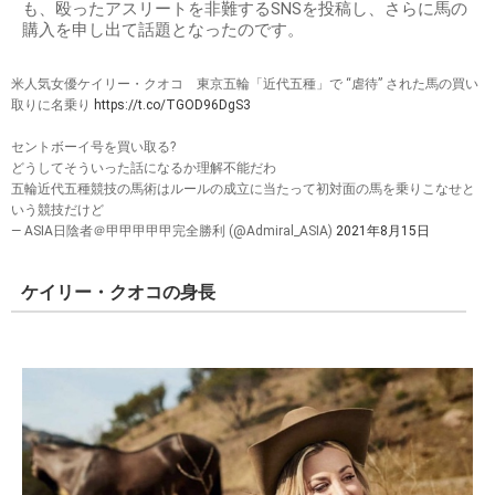
も、殴ったアスリートを非難するSNSを投稿し、さらに馬の
購入を申し出て話題となったのです。
米人気女優ケイリー・クオコ 東京五輪「近代五種」で “虐待” された馬の買い
取りに名乗り
https://t.co/TGOD96DgS3
セントボーイ号を買い取る?
どうしてそういった話になるか理解不能だわ
五輪近代五種競技の馬術はルールの成立に当たって初対面の馬を乗りこなせと
いう競技だけど
— ASIA日陰者＠甲甲甲甲甲完全勝利 (@Admiral_ASIA)
2021年8月15日
ケイリー・クオコの身長