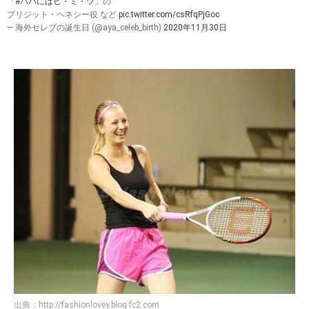
「
#パパにはヒ・ミ・ツ
」の
ブリジット・ヘネシー役 など
pic.twitter.com/csRfqPjGoc
— 海外セレブの誕生日 (@aya_celeb_birth)
2020年11月30日
出典：
http://fashionlovey.blog.fc2.com