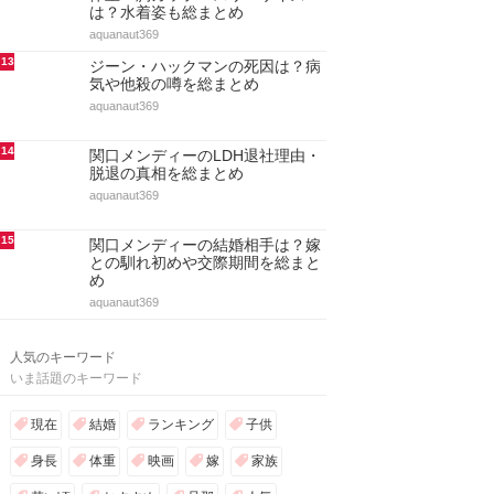
は？水着姿も総まとめ
aquanaut369
13
ジーン・ハックマンの死因は？病
気や他殺の噂を総まとめ
aquanaut369
14
関口メンディーのLDH退社理由・
脱退の真相を総まとめ
aquanaut369
15
関口メンディーの結婚相手は？嫁
との馴れ初めや交際期間を総まと
め
aquanaut369
人気のキーワード
いま話題のキーワード
現在
結婚
ランキング
子供
身長
体重
映画
嫁
家族