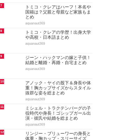
7
トミコ・クレアはハーフ！本名や
国籍は？父親と母親など家族もま
とめ
aquanaut369
8
トミコ・クレアの学歴！出身大学
や高校・日本語まとめ
aquanaut369
9
ジーン・ハックマンの嫁と子供！
結婚と離婚・再婚・自宅まとめ
aquanaut369
10
アノック・ヤイの股下＆身長や体
重！胸カップサイズからスタイル
抜群な姿を総まとめ
aquanaut369
11
ミシェル・トラクテンバーグの子
役時代や身長！ゴシップガール出
演・彼氏や結婚を総まとめ
aquanaut369
12
リンジー・ブリューワーの身長と
体重・胸カップ・スリーサイズ