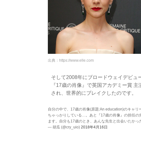
出典：
https://www.elle.com
そして2008年にブロードウェイデビュ
『17歳の肖像』で英国アカデミー賞 
され、世界的にブレイクしたのです。
自分の中で、17歳の肖像(原題:An education
ちゃっかりしている…。あと『17歳の肖像』の担任の
ます。自分も17歳のとき、あんな先生と出会いたかっ
— 胡瓜 (@cry_uio)
2018年4月16日