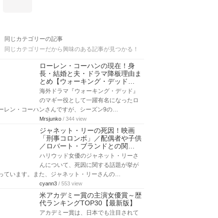
同じカテゴリーの記事
同じカテゴリーだから興味のある記事が見つかる！
ローレン・コーハンの現在！身
長・結婚と夫・ドラマ降板理由ま
とめ【ウォーキング・デッド…
海外ドラマ『ウォーキング・デッド』
のマギー役として一躍有名になったロ
ーレン・コーハンさんですが、シーズン9の…
Mrsjunko
/ 344 view
ジャネット・リーの死因！映画
「刑事コロンボ」／配偶者や子供
／ロバート・ブランドとの関…
ハリウッド女優のジャネット・リーさ
んについて、死因に関する話題が挙が
っています。また、ジャネット・リーさんの…
cyann3
/ 553 view
米アカデミー賞の主演女優賞～歴
代ランキングTOP30【最新版】
アカデミー賞は、日本でも注目されて