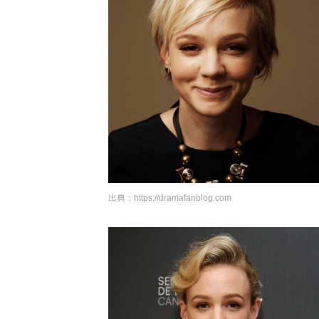
出典：
https://dramafanblog.com