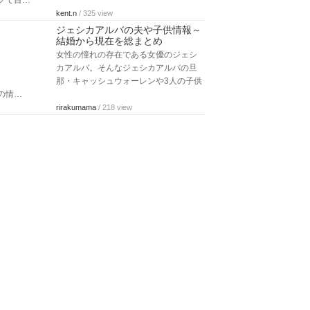
クで目…
kent.n
/ 325 view
ジェシカアルバの夫や子供情報～
結婚から現在を総まとめ
女性の憧れの存在である女優のジェシ
カアルバ。そんなジェシカアルバの旦
那・キャッシュウォーレンや3人の子供
の情…
rirakumama
/ 218 view