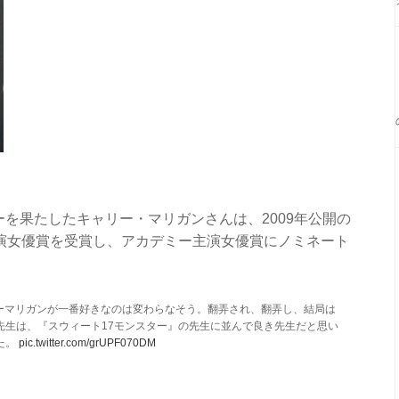
ーを果たしたキャリー・マリガンさんは、2009年公開の
主演女優賞を受賞し、アカデミー主演女優賞にノミネート
)のキャリーマリガンが一番好きなのは変わらなそう。翻弄され、翻弄し、結局は
先生は、『スウィート17モンスター』の先生に並んで良き先生だと思い
た。
pic.twitter.com/grUPF070DM