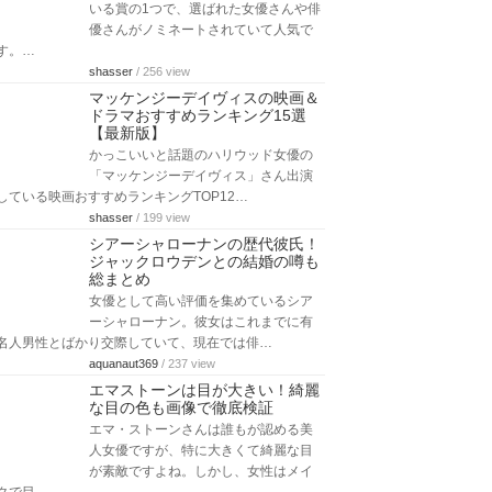
いる賞の1つで、選ばれた女優さんや俳
優さんがノミネートされていて人気で
す。…
shasser
/ 256 view
マッケンジーデイヴィスの映画＆
ドラマおすすめランキング15選
【最新版】
かっこいいと話題のハリウッド女優の
「マッケンジーデイヴィス」さん出演
している映画おすすめランキングTOP12…
shasser
/ 199 view
シアーシャローナンの歴代彼氏！
ジャックロウデンとの結婚の噂も
総まとめ
女優として高い評価を集めているシア
ーシャローナン。彼女はこれまでに有
名人男性とばかり交際していて、現在では俳…
aquanaut369
/ 237 view
エマストーンは目が大きい！綺麗
な目の色も画像で徹底検証
エマ・ストーンさんは誰もが認める美
人女優ですが、特に大きくて綺麗な目
が素敵ですよね。しかし、女性はメイ