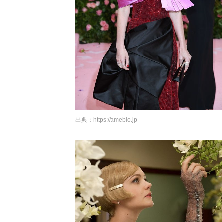
出典：
https://ameblo.jp