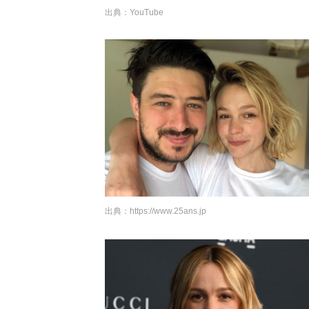
出典：YouTube
出典：
https://www.25ans.jp