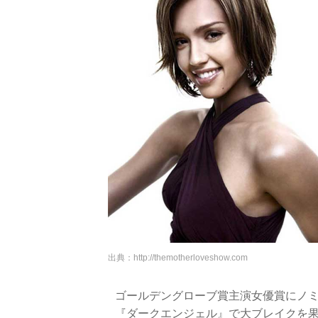
出典：
http://themotherloveshow.com
ゴールデングローブ賞主演女優賞にノ
『ダークエンジェル』で大ブレイクを