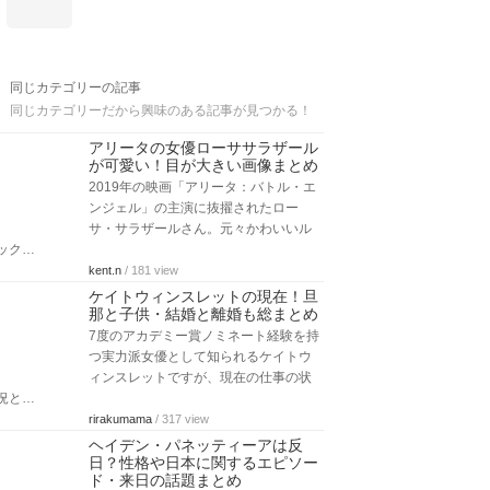
同じカテゴリーの記事
同じカテゴリーだから興味のある記事が見つかる！
アリータの女優ローササラザール
が可愛い！目が大きい画像まとめ
2019年の映画「アリータ：バトル・エ
ンジェル」の主演に抜擢されたロー
サ・サラザールさん。元々かわいいル
ック…
kent.n
/ 181 view
ケイトウィンスレットの現在！旦
那と子供・結婚と離婚も総まとめ
7度のアカデミー賞ノミネート経験を持
つ実力派女優として知られるケイトウ
ィンスレットですが、現在の仕事の状
況と…
rirakumama
/ 317 view
ヘイデン・パネッティーアは反
日？性格や日本に関するエピソー
ド・来日の話題まとめ