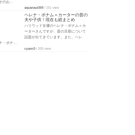
そのお…
aquanaut369
/ 151 view
ヘレナ・ボナム＝カーターの昔の
夫や子供！現在も総まとめ
ハリウッド女優のヘレナ・ボナム＝カ
ーターさんですが、昔の旦那について
話題が出てきています。また、ヘレ
ナ・ボナ…
cyann3
/ 205 view