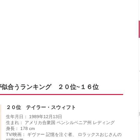
が似合うランキング ２０位~１６位
２０位 テイラー・スウィフト
生年月日： 1989年12月13日
生まれ： アメリカ合衆国 ペンシルベニア州 レディング
身長： 178 cm
TV/映画： ギヴァー 記憶を注ぐ者、 ロラックスおじさんの