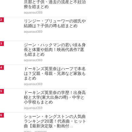
旦那と子供・過去の流産と不妊治
療を総まとめ
aquanaut369
2
リンジー・ブリューワーの彼氏や
結婚は？子供の噂も総まとめ
aquanaut369
3
ジーン・ハックマンの若い頃＆身
長と体重や筋肉！映画代表作7選
も総まとめ
aquanaut369
4
ドーキンズ英里奈はハーフで本名
は？父親・母親・兄弟など家族も
まとめ
aquanaut369
5
ドーキンズ英里奈の学歴！出身高
校と大学(東大出身の噂)・中学と
小学校もまとめ
aquanaut369
6
ショーン・キングストンの人気曲
ランキング20選！代表曲・ヒット
曲【最新決定版・動画付…
maru._.wanwan