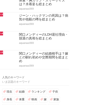
体重・胸カップ・スリーサイズ
は？水着姿も総まとめ
aquanaut369
13
ジーン・ハックマンの死因は？病
気や他殺の噂を総まとめ
aquanaut369
14
関口メンディーのLDH退社理由・
脱退の真相を総まとめ
aquanaut369
15
関口メンディーの結婚相手は？嫁
との馴れ初めや交際期間を総まと
め
aquanaut369
人気のキーワード
いま話題のキーワード
現在
結婚
ランキング
子供
身長
体重
映画
嫁
家族