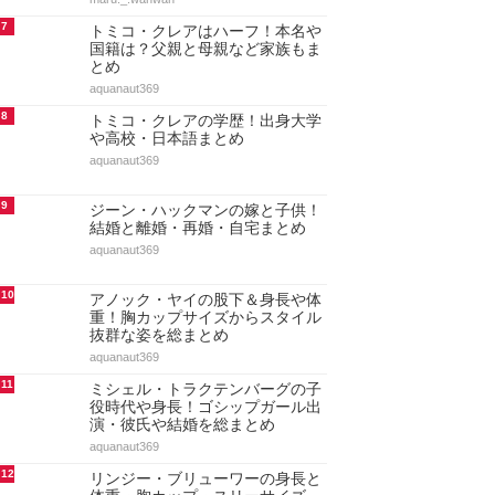
7
トミコ・クレアはハーフ！本名や
国籍は？父親と母親など家族もま
とめ
aquanaut369
8
トミコ・クレアの学歴！出身大学
や高校・日本語まとめ
aquanaut369
9
ジーン・ハックマンの嫁と子供！
結婚と離婚・再婚・自宅まとめ
aquanaut369
10
アノック・ヤイの股下＆身長や体
重！胸カップサイズからスタイル
抜群な姿を総まとめ
aquanaut369
11
ミシェル・トラクテンバーグの子
役時代や身長！ゴシップガール出
演・彼氏や結婚を総まとめ
aquanaut369
12
リンジー・ブリューワーの身長と