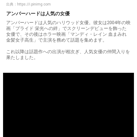
出典：
https://i.pinimg.com
アンバーハードは人気の女優
アンバーハードは人気のハリウッド女優。彼女は2004年の映
画「プライド 栄光への絆」でスクリーンデビューを飾った
女優で、その後はホラー映画「マンディ・レイン 血まみれ
金髪女子高生」で主演を務めて話題を集めます。
これ以降は話題作への出演が相次ぎ、人気女優の仲間入りを
果たしました。