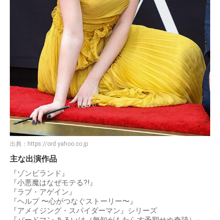
出典：
https://ord.yahoo.co.jp
主な出演作品
『ゾンビランド』
『小悪魔はなぜモテる?!』
『ラブ・アゲイン』
『ヘルプ 〜心がつなぐストーリー〜』
『アメイジング・スパイダーマン』シリーズ