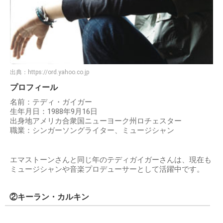
出典：
https://ord.yahoo.co.jp
プロフィール
名前：テディ・ガイガー
生年月日：1988年9月16日
出身地アメリカ合衆国ニューヨーク州ロチェスター
職業：シンガーソングライター、ミュージシャン
エマストーンさんと同じ年のテディガイガーさんは、現在も
ミュージシャンや音楽プロデューサーとして活躍中です。
②キーラン・カルキン