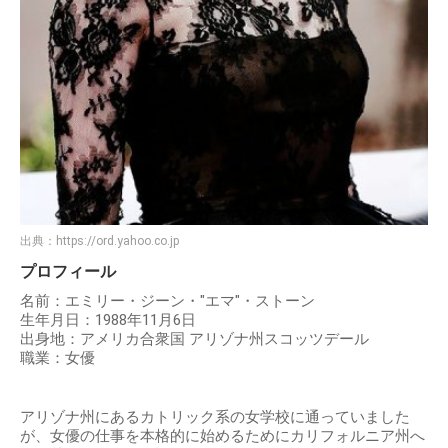
出典：
https://ord.yahoo.co.jp
プロフィール
名前：エミリー・ジーン・"エマ"・ストーン
生年月日：1988年11月6日
出身地：アメリカ合衆国 アリゾナ州スコッツデール
職業：女優
アリゾナ州にあるカトリック系の女学校に通っていました
が、女優の仕事を本格的に始めるためにカリフォルニア州へ