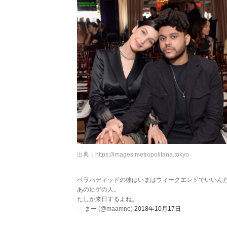
出典：
https://images.metropolitana.tokyo
ベラハディッドの彼はいまはウィークエンドでいいん
あのヒゲの人。
たしか来日するよね。
— まー (@maamne)
2018年10月17日