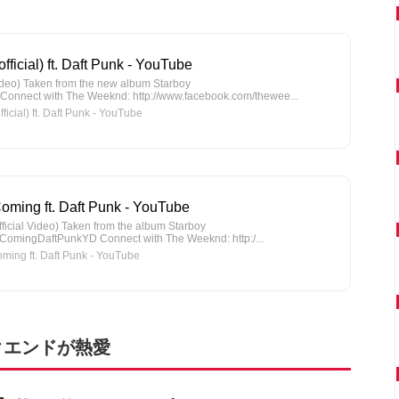
ficial) ft. Daft Punk - YouTube
 Video) Taken from the new album Starboy
 Connect with The Weeknd: http://www.facebook.com/thewee...
cial) ft. Daft Punk - YouTube
Coming ft. Daft Punk - YouTube
Official Video) Taken from the album Starboy
ItComingDaftPunkYD Connect with The Weeknd: http:/...
ing ft. Daft Punk - YouTube
クエンドが熱愛