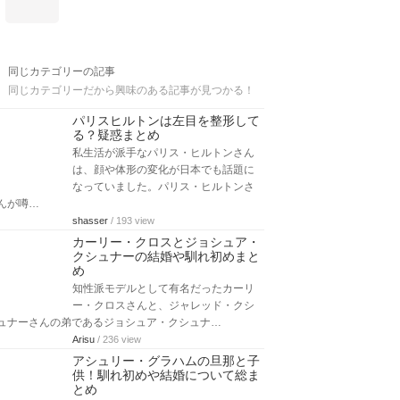
同じカテゴリーの記事
同じカテゴリーだから興味のある記事が見つかる！
パリスヒルトンは左目を整形して
る？疑惑まとめ
私生活が派手なパリス・ヒルトンさん
は、顔や体形の変化が日本でも話題に
なっていました。パリス・ヒルトンさ
んが噂…
shasser
/ 193 view
カーリー・クロスとジョシュア・
クシュナーの結婚や馴れ初めまと
め
知性派モデルとして有名だったカーリ
ー・クロスさんと、ジャレッド・クシ
ュナーさんの弟であるジョシュア・クシュナ…
Arisu
/ 236 view
アシュリー・グラハムの旦那と子
供！馴れ初めや結婚について総ま
とめ