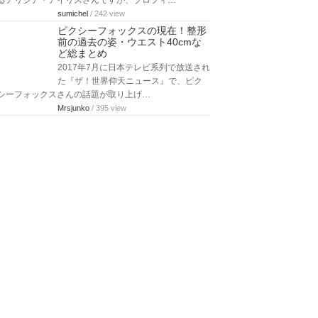
るアリシア・アイリスさんですが、プロフィ…
sumichel
/ 242 view
ピクシーフォックスの現在！整形
前の過去の姿・ウエスト40cmな
ど総まとめ
2017年7月に日本テレビ系列で放送され
た『ザ！世界仰天ニュース』で、ピク
シーフォックスさんの話題が取り上げ…
Mrsjunko
/ 395 view