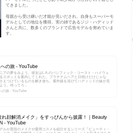
てきました。
母親から受け継いだ才能が見いだされ、自身もスーパーモ
デルとしての地位を獲得。実の姉であるジジ・ハディッド
さんと共に、数多くのブランドで広告モデルを努めていま
す。
の旅 - YouTube
ニアの夢をみよう。彼女はL.A.のパシフィック・コースト・ハイウェ
るスポットを案内してくれた。プラチナムヘアと日焼けだけじゃな
さえつけているものを解き放ち、紫外線を浴びてハディッドの妹が見
う。待ってろ...
旅 - YouTube
れ顔解消メイク」をすっぴんから披露！｜Beauty
N - YouTube
デルが普段のメイクや愛用コスメを紹介するシリーズ『ビューティ・