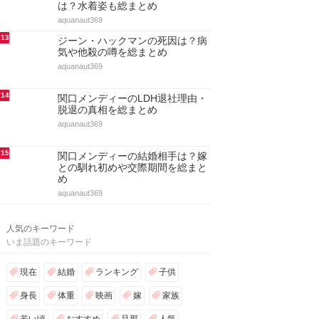
は？水着姿も総まとめ
aquanaut369
13
ジーン・ハックマンの死因は？病
気や他殺の噂を総まとめ
aquanaut369
14
関口メンディーのLDH退社理由・
脱退の真相を総まとめ
aquanaut369
15
関口メンディーの結婚相手は？嫁
との馴れ初めや交際期間を総まと
め
aquanaut369
人気のキーワード
いま話題のキーワード
現在
結婚
ランキング
子供
身長
体重
映画
嫁
家族