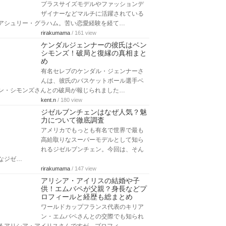
プラスサイズモデルやファッションデ
ザイナーなどマルチに活躍されている
アシュリー・グラハム。苦い恋愛経験を経て…
rirakumama
/ 161 view
ケンダルジェンナーの彼氏はベン
シモンズ！破局と復縁の真相まと
め
有名セレブのケンダル・ジェンナーさ
んは、彼氏のバスケットボール選手ベ
ン・シモンズさんとの破局が報じられました…
kent.n
/ 180 view
ジゼルブンチェンはなぜ人気？魅
力について徹底調査
アメリカでもっとも有名で世界で最も
高給取りなスーパーモデルとして知ら
れるジゼルブンチェン。今回は、そん
なジゼ…
rirakumama
/ 147 view
アリシア・アイリスの結婚や子
供！エムバペが父親？身長などプ
ロフィールと経歴も総まとめ
ワールドカップフランス代表のキリア
ン・エムバペさんとの交際でも知られ