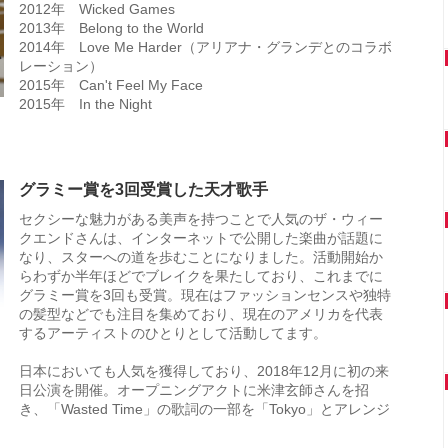
2012年 Wicked Games
2013年 Belong to the World
2014年 Love Me Harder（アリアナ・グランデとのコラボ
レーション）
2015年 Can't Feel My Face
2015年 In the Night
グラミー賞を3回受賞した天才歌手
セクシーな魅力がある美声を持つことで人気のザ・ウィー
クエンドさんは、インターネットで公開した楽曲が話題に
なり、スターへの道を歩むことになりました。活動開始か
らわずか半年ほどでブレイクを果たしており、これまでに
グラミー賞を3回も受賞。現在はファッションセンスや独特
の髪型などでも注目を集めており、現在のアメリカを代表
するアーティストのひとりとして活動してます。
日本においても人気を獲得しており、2018年12月に初の来
日公演を開催。オープニングアクトに米津玄師さんを招
き、「Wasted Time」の歌詞の一部を「Tokyo」とアレンジ