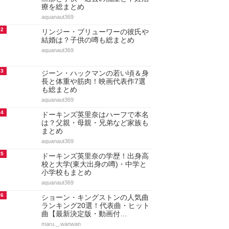
療を総まとめ
aquanaut369
2
リンジー・ブリューワーの彼氏や
結婚は？子供の噂も総まとめ
aquanaut369
3
ジーン・ハックマンの若い頃＆身
長と体重や筋肉！映画代表作7選
も総まとめ
aquanaut369
4
ドーキンズ英里奈はハーフで本名
は？父親・母親・兄弟など家族も
まとめ
aquanaut369
5
ドーキンズ英里奈の学歴！出身高
校と大学(東大出身の噂)・中学と
小学校もまとめ
aquanaut369
6
ショーン・キングストンの人気曲
ランキング20選！代表曲・ヒット
曲【最新決定版・動画付…
maru._.wanwan