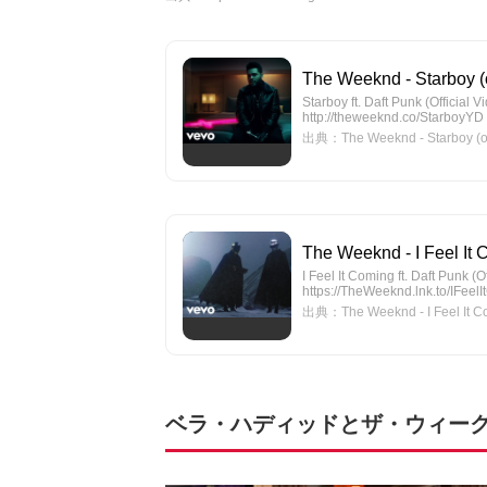
The Weeknd - Starboy (of
Starboy ft. Daft Punk (Official
http://theweeknd.co/StarboyYD
出典：The Weeknd - Starboy (offi
The Weeknd - I Feel It 
I Feel It Coming ft. Daft Punk (
https://TheWeeknd.lnk.to/IFeel
出典：The Weeknd - I Feel It Com
ベラ・ハディッドとザ・ウィー