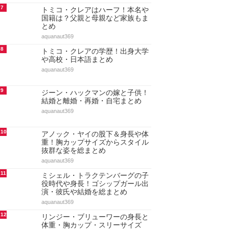
7
トミコ・クレアはハーフ！本名や
国籍は？父親と母親など家族もま
とめ
aquanaut369
8
トミコ・クレアの学歴！出身大学
や高校・日本語まとめ
aquanaut369
9
ジーン・ハックマンの嫁と子供！
結婚と離婚・再婚・自宅まとめ
aquanaut369
10
アノック・ヤイの股下＆身長や体
重！胸カップサイズからスタイル
抜群な姿を総まとめ
aquanaut369
11
ミシェル・トラクテンバーグの子
役時代や身長！ゴシップガール出
演・彼氏や結婚を総まとめ
aquanaut369
12
リンジー・ブリューワーの身長と
体重・胸カップ・スリーサイズ