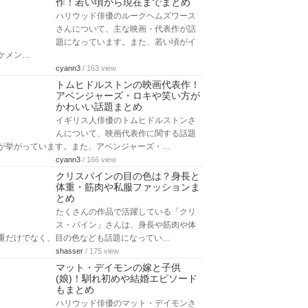
作！若い頃から現在までまとめ
ハリウッド俳優のルークヘムズワース
さんについて、主な映画・代表作が話
題になっています。また、若い頃がイ
ケメン…
cyann3
/ 163 view
トムヒドルストンの映画代表作！
アベンジャーズ・ロキや笑い方が
かわいい話題まとめ
イギリス人俳優のトムヒドルストンさ
んについて、映画代表作に関する話題
が挙がっています。また、アベンジャーズ・…
cyann3
/ 166 view
クリスパインの目の色は？身長と
体重・筋肉や私服ファッションま
とめ
たくさんの作品で活躍している「クリ
ス・パイン」さんは、身長や筋肉や体
重だけでなく、目の色なども話題になってい…
shasser
/ 175 view
マット・デイモンの嫁と子供
(娘)！馴れ初めや結婚エピソード
もまとめ
ハリウッド俳優のマット・デイモンさ