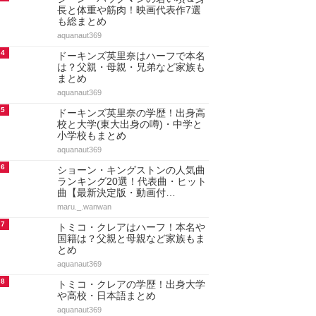
長と体重や筋肉！映画代表作7選
も総まとめ
aquanaut369
4
ドーキンズ英里奈はハーフで本名
は？父親・母親・兄弟など家族も
まとめ
aquanaut369
5
ドーキンズ英里奈の学歴！出身高
校と大学(東大出身の噂)・中学と
小学校もまとめ
aquanaut369
6
ショーン・キングストンの人気曲
ランキング20選！代表曲・ヒット
曲【最新決定版・動画付…
maru._.wanwan
7
トミコ・クレアはハーフ！本名や
国籍は？父親と母親など家族もま
とめ
aquanaut369
8
トミコ・クレアの学歴！出身大学
や高校・日本語まとめ
aquanaut369