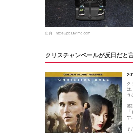
出典：
https://pbs.twimg.com
クリスチャンベールが反日だと
2
ク
は
う
英
「
す
ま