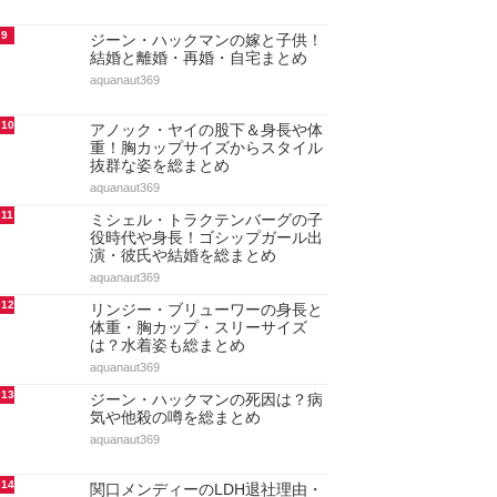
9
ジーン・ハックマンの嫁と子供！
結婚と離婚・再婚・自宅まとめ
aquanaut369
10
アノック・ヤイの股下＆身長や体
重！胸カップサイズからスタイル
抜群な姿を総まとめ
aquanaut369
11
ミシェル・トラクテンバーグの子
役時代や身長！ゴシップガール出
演・彼氏や結婚を総まとめ
aquanaut369
12
リンジー・ブリューワーの身長と
体重・胸カップ・スリーサイズ
は？水着姿も総まとめ
aquanaut369
13
ジーン・ハックマンの死因は？病
気や他殺の噂を総まとめ
aquanaut369
14
関口メンディーのLDH退社理由・