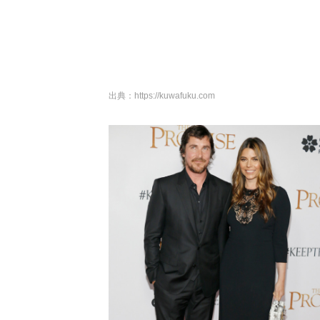
出典：
https://kuwafuku.com