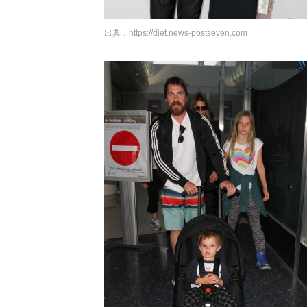
出典：
https://diet.news-postseven.com