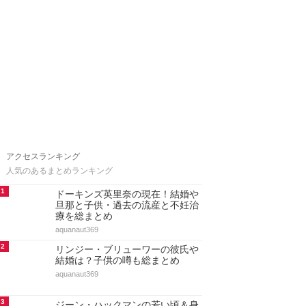
アクセスランキング
人気のあるまとめランキング
1
ドーキンズ英里奈の現在！結婚や
旦那と子供・過去の流産と不妊治
療を総まとめ
aquanaut369
2
リンジー・ブリューワーの彼氏や
結婚は？子供の噂も総まとめ
aquanaut369
3
ジーン・ハックマンの若い頃＆身