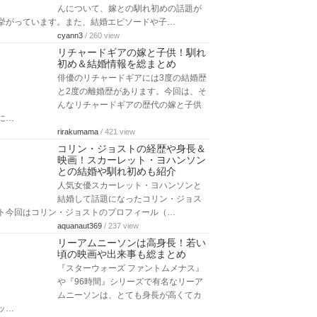
んについて、嫁との馴れ初めの話題が
挙がっています。また、結婚エピソードや子…
cyann3
/ 260 view
リチャードギアの嫁と子供！馴れ
初め＆結婚情報を総まとめ
俳優のリチャードギアには3度の結婚歴
と2度の離婚歴があります。今回は、そ
んなリチャードギアの歴代の嫁と子供
に…
rirakumama
/ 421 view
コリン・ジョストの経歴や身長＆
映画！スカーレット・ヨハンソン
との結婚や馴れ初めも紹介
人気女優スカーレット・ヨハンソンと
結婚して話題になったコリン・ジョス
ト今回はコリン・ジョストのプロフィール（…
aquanaut369
/ 237 view
リーアムニーソンは高身長！若い
頃の映画や出来事も総まとめ
『スターウォーズ ファントムメナス』
や『96時間』シリーズで有名なリーア
ムニーソンは、とても身長が高くてカ
ッ…