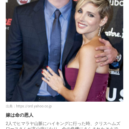
出典：
https://ord.yahoo.co.jp
嫁は命の恩人
2人でヒマラヤ山脈にハイキングに行った時、クリスヘムズ
ワースさんが高山病になり、命の危機にさらされたそうで