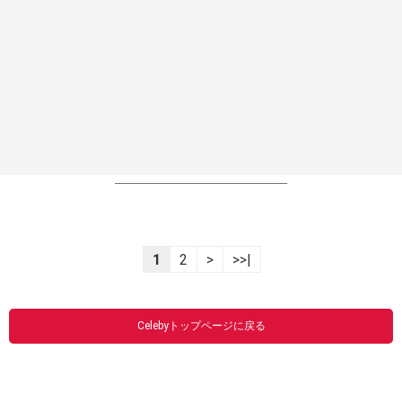
----------------------------------------------------------------
1
2
>
>>|
Celebyトップページに戻る