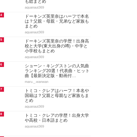
も総まとめ
aquanaut369
4
ドーキンズ英里奈はハーフで本名
は？父親・母親・兄弟など家族も
まとめ
aquanaut369
5
ドーキンズ英里奈の学歴！出身高
校と大学(東大出身の噂)・中学と
小学校もまとめ
aquanaut369
6
ショーン・キングストンの人気曲
ランキング20選！代表曲・ヒット
曲【最新決定版・動画付…
maru._.wanwan
7
トミコ・クレアはハーフ！本名や
国籍は？父親と母親など家族もま
とめ
aquanaut369
8
トミコ・クレアの学歴！出身大学
や高校・日本語まとめ
aquanaut369