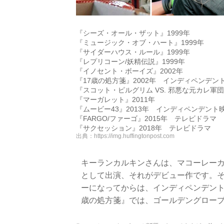
『シーズ・オール・ザット』1999年
『ミュージック・オブ・ハート』1999年
『サイダーハウス・ルール』1999年
『レプリコーン/妖精伝説』1999年
『イノセント・ボーイズ』2002年
『17歳の処方箋』2002年 インディペンデン
『スコット・ピルグリム VS. 邪悪な元カレ軍団
『マーガレット』2011年
『ムービー43』2013年 インディペンデント
『FARGO/ファーゴ』2015年 テレビドラマ
『サクセッション』2018年 テレビドラマ
出典：
https://img.huffingtonpost.com
キーランカルキンさんは、マコーレー
として出演、それがデビュー作です。
ーになってからは、インディペンデント
歳の処方箋』では、ゴールデングロー