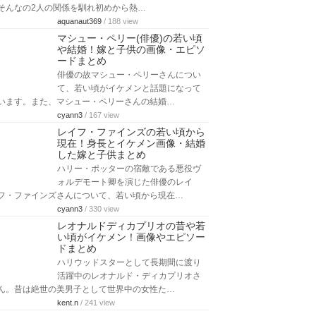
そんなの2人の関係を馴れ初めから熱…
aquanaut369
/ 188 view
マシュー・ペリー(俳優)の若い頃
や結婚！嫁と子供の画像・エピソ
ードまとめ
俳優の故マシュー・ペリーさんについ
て、若い頃がイケメンと話題になって
います。また、マシュー・ペリーさんの結婚…
cyann3
/ 167 view
レイフ・ファインズの若い頃から
現在！身長とイケメン画像・結婚
した嫁と子供まとめ
ハリー・ポッターの宿敵である悪役ヴ
ォルデモート卿を演じた俳優のレイ
フ・ファインズさんについて、若い頃から現在…
cyann3
/ 330 view
レオナルドディカプリオの昔や若
い頃がイケメン！画像やエピソー
ドまとめ
ハリウッドスターとして長期間に渡り
活躍中のレオナルド・ディカプリオさ
ん。昔は絶世の美男子として世界中の女性た…
kent.n
/ 241 view