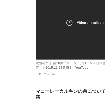
吹替の帝王 第10弾『ホーム・アローン＜日本
定〕』2015.11.25発売！ - YouTube
出典：YouTube
マコーレーカルキンの弟につい
演