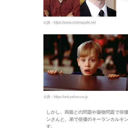
出典：
https://www.cinemacafe.net
出典：
https://ord.yahoo.co.jp
しかし、両親との問題や薬物問題で俳
ンさんと、弟で俳優のキーランカルキ
す。