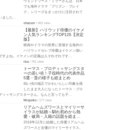
ウェントワース・ミラーさんは、日本
でも海外ドラマ「プリズン・ブレイ
ク」シリーズをきっかけに注目されて
いました…
shasser
/ 402 view
【最新】ハリウッド俳優のイケメ
ン人気ランキングTOP125【決定
版】
映画やドラマの世界に登場する海外の
ハリウッドセレブ俳優はイケメン揃い
ですよね。イケメンの定義は人それぞれです…
risa
/ 761 view
トーマス・ブロディ＝サングスタ
ーの若い頃！子役時代の代表作品
5選・昔の様子も総まとめ
幼い頃の端正でかわいらしい印象を残
したまま大人になったトーマス・ブロ
ディ＝サングスターさん。なんと言っても子…
Mrsjunko
/ 177 view
リアムヘムズワースとマイリーサ
イラスが結婚～馴れ初めから熱
愛・破局・入籍の話題を総ま…
2018年12月に結婚した俳優リアムヘム
ズワースと女優のマイリーサイラス。