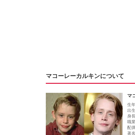
マコーレーカルキンについて
マ
生年
出
身長
職
配偶
著