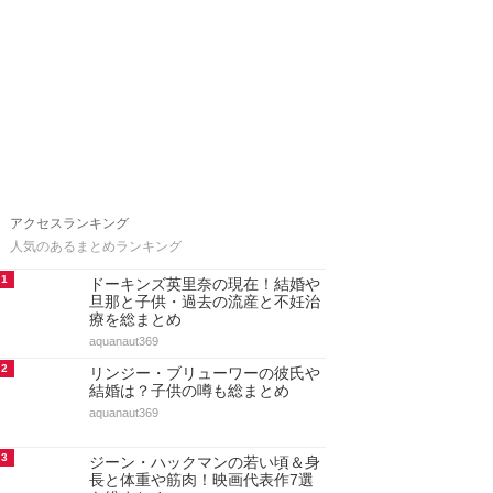
アクセスランキング
人気のあるまとめランキング
1
ドーキンズ英里奈の現在！結婚や
旦那と子供・過去の流産と不妊治
療を総まとめ
aquanaut369
2
リンジー・ブリューワーの彼氏や
結婚は？子供の噂も総まとめ
aquanaut369
3
ジーン・ハックマンの若い頃＆身
長と体重や筋肉！映画代表作7選