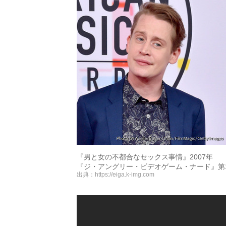
『男と女の不都合なセックス事情』2007年
『ジ・アングリー・ビデオゲーム・ナード』第1
出典：
https://eiga.k-img.com