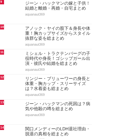
9
ジーン・ハックマンの嫁と子供！
結婚と離婚・再婚・自宅まとめ
aquanaut369
10
アノック・ヤイの股下＆身長や体
重！胸カップサイズからスタイル
抜群な姿を総まとめ
aquanaut369
11
ミシェル・トラクテンバーグの子
役時代や身長！ゴシップガール出
演・彼氏や結婚を総まとめ
aquanaut369
12
リンジー・ブリューワーの身長と
体重・胸カップ・スリーサイズ
は？水着姿も総まとめ
aquanaut369
13
ジーン・ハックマンの死因は？病
気や他殺の噂を総まとめ
aquanaut369
14
関口メンディーのLDH退社理由・
脱退の真相を総まとめ