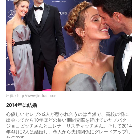
出典：
http://www.jinclude.com
2014年に結婚
心優しいセレブの2人が惹かれ合うのは当然で、高校の頃に
出会ってから10年ほどの長い期間交際を続けていたノバク・
ジョコビッチさんとエレナ・リスティッチさん。そして2014
年4月に2人は結婚し、恋人から夫婦関係にグレードアップし
たのです。