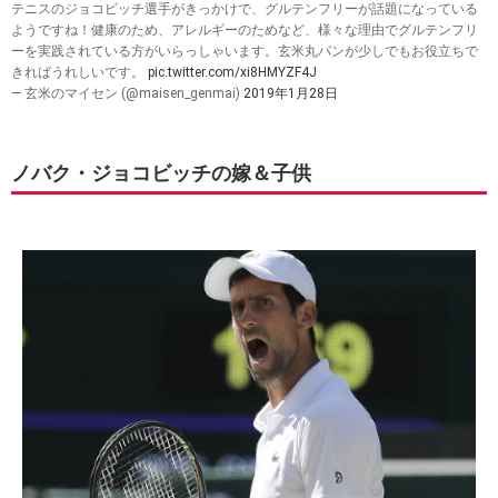
テニスのジョコビッチ選手がきっかけで、グルテンフリーが話題になっている
ようですね！健康のため、アレルギーのためなど、様々な理由でグルテンフリ
ーを実践されている方がいらっしゃいます。玄米丸パンが少しでもお役立ちで
きればうれしいです。
pic.twitter.com/xi8HMYZF4J
— 玄米のマイセン (@maisen_genmai)
2019年1月28日
ノバク・ジョコビッチの嫁＆子供