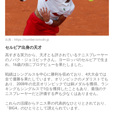
出典：
https://number.ismcdn.jp
セルビア出身の天才
高すぎる実力から、天才とも評されているテニスプレーヤー
のノバク・ジョコビッチさん。ヨーロッパのセルビアで生ま
れ、16歳の頃にプロデビューを果たしました。
戦績はシングルスを中心に勝利を収めており、4大大会では
全て優勝を果たしています。オリンピックのメダリストでも
あり、2008年の北京オリンピックでは銅メダルを獲得。ラン
キングもシングルスで1位を獲得したこともあり、最強のテ
ニスプレーヤーだと評価する声も少なくはありません。
これらの活躍からテニス界の代表的なひとりとされており、
「BIG4」のひとりとして讃えられています。