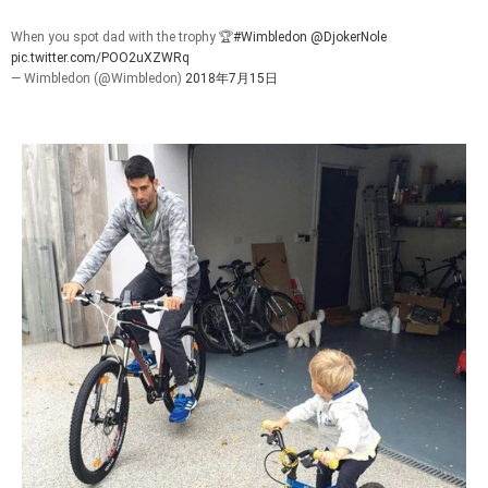
When you spot dad with the trophy 🏆
#Wimbledon
@DjokerNole
pic.twitter.com/POO2uXZWRq
— Wimbledon (@Wimbledon)
2018年7月15日