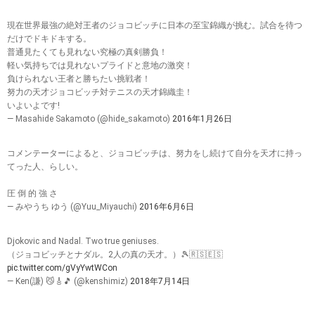
現在世界最強の絶対王者のジョコビッチに日本の至宝錦織が挑む。試合を待つ
だけでドキドキする。
普通見たくても見れない究極の真剣勝負！
軽い気持ちでは見れないプライドと意地の激突！
負けられない王者と勝ちたい挑戦者！
努力の天才ジョコビッチ対テニスの天才錦織圭！
いよいよです!
— Masahide Sakamoto (@hide_sakamoto)
2016年1月26日
コメンテーターによると、ジョコビッチは、努力をし続けて自分を天才に持っ
てった人、らしい。
圧 倒 的 強 さ
— みやうち ゆう (@Yuu_Miyauchi)
2016年6月6日
Djokovic and Nadal. Two true geniuses.
（ジョコビッチとナダル。2人の真の天才。）🎾🇷🇸🇪🇸
pic.twitter.com/gVyYwtWCon
— Ken(謙) 😼🎸🎵 (@kenshimiz)
2018年7月14日