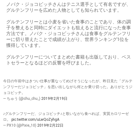
ノバク・ジョコビッチさんはテニス選手として有名ですが、
グルテンフリーを広めた人物としても知られています。
グルテンフリーとは小麦を省いた食事のことであり、体の調
子を整えると同時にダイエットも狙えると流行になった食事
方法です。ノバク・ジョコビッチさんは食事をグルテンフリ
ーに切り替えたことで成績が上がり、世界ランキング1位を
獲得しています。
グルテンフリーについてまとめた書籍も出版しており、ベス
トセラーとなるほどの反響を呼びました。
今日の午前中はきつい仕事が重なってめげそうになったが、昨日見た「グルテ
ンフリーだジョコビッチ」を思い出しながら何とか乗り切った。ありがとうジ
ョコビッチ。
— ちゅう (@chu_chu_)
2019年2月19日
♪グルテンフリーだ、ジョコビッチ♪と歌いながら食べれば、実質カロリーゼ
ロ。
pic.twitter.com/uLwQoZyhgA
— PX10 (@Pixie_10)
2019年2月22日