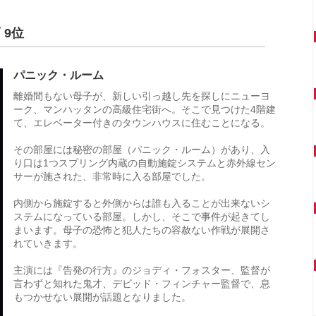
 9位
パニック・ルーム
離婚間もない母子が、新しい引っ越し先を探しにニューヨ
ーク、マンハッタンの高級住宅街へ。そこで見つけた4階建
て、エレベーター付きのタウンハウスに住むことになる。
その部屋には秘密の部屋（パニック・ルーム）があり、入
り口は1つスプリング内蔵の自動施錠システムと赤外線セン
サーが施された、非常時に入る部屋でした。
内側から施錠すると外側からは誰も入ることが出来ないシ
ステムになっている部屋。しかし、そこで事件が起きてし
まいます。母子の恐怖と犯人たちの容赦ない作戦が展開さ
れていきます。
主演には『告発の行方』のジョディ・フォスター、監督が
言わずと知れた鬼才、デビッド・フィンチャー監督で、息
もつかせない展開が話題となりました。