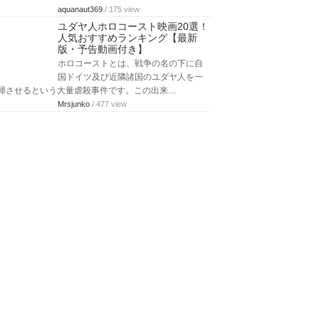
aquanaut369
/ 175 view
ユダヤ人ホロコースト映画20選！
人気おすすめランキング【最新
版・予告動画付き】
ホロコーストとは、戦争の名の下に自
国ドイツ及び近隣諸国のユダヤ人を一
掃させるという大量虐殺事件です。この出来…
Mrsjunko
/ 477 view