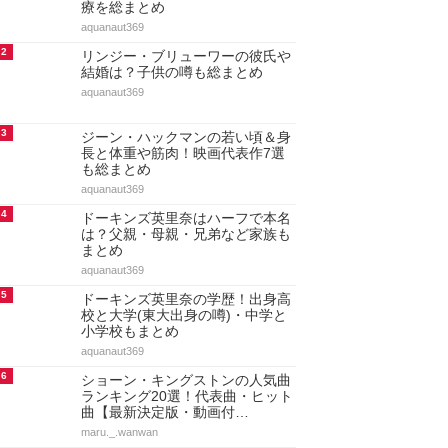
療を総まとめ
aquanaut369
2
リンジー・ブリューワーの彼氏や
結婚は？子供の噂も総まとめ
aquanaut369
3
ジーン・ハックマンの若い頃＆身
長と体重や筋肉！映画代表作7選
も総まとめ
aquanaut369
4
ドーキンズ英里奈はハーフで本名
は？父親・母親・兄弟など家族も
まとめ
aquanaut369
5
ドーキンズ英里奈の学歴！出身高
校と大学(東大出身の噂)・中学と
小学校もまとめ
aquanaut369
6
ショーン・キングストンの人気曲
ランキング20選！代表曲・ヒット
曲【最新決定版・動画付…
maru._.wanwan