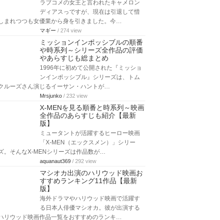
ラブコメの女王と言われたキャメロン
ディアスっですが、現在は引退して惜
しまれつつも女優業から身を引きました。今…
マギー
/ 274 view
ミッションインポッシブルの順番
や時系列～シリーズ全作品の評価
やあらすじも総まとめ
1996年に初めて公開された『ミッショ
ンインポッシブル』シリーズは、トム
クルーズさん演じるイーサン・ハントが…
Mrsjunko
/ 232 view
X-MENを見る順番と時系列～映画
全作品のあらすじも紹介【最新
版】
ミュータントが活躍するヒーロー映画
「X-MEN（エックスメン）」シリー
ズ。そんなX-MENシリーズは作品数が…
aquanaut369
/ 292 view
マシオカ出演のハリウッド映画お
すすめランキング11作品【最新
版】
海外ドラマやハリウッド映画で活躍す
る日本人俳優マシオカ。彼が出演する
ハリウッド映画作品一覧をおすすめのランキ…