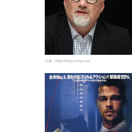
出典：
https://eiga.k-img.com