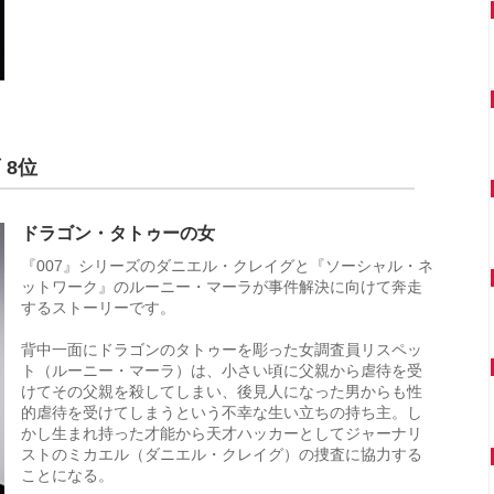
 8位
ドラゴン・タトゥーの女
『007』シリーズのダニエル・クレイグと『ソーシャル・ネ
ットワーク』のルーニー・マーラが事件解決に向けて奔走
するストーリーです。
背中一面にドラゴンのタトゥーを彫った女調査員リスペッ
ト（ルーニー・マーラ）は、小さい頃に父親から虐待を受
けてその父親を殺してしまい、後見人になった男からも性
的虐待を受けてしまうという不幸な生い立ちの持ち主。し
かし生まれ持った才能から天才ハッカーとしてジャーナリ
ストのミカエル（ダニエル・クレイグ）の捜査に協力する
ことになる。