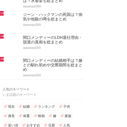
は？水着姿も総まとめ
aquanaut369
13
ジーン・ハックマンの死因は？病
気や他殺の噂を総まとめ
aquanaut369
14
関口メンディーのLDH退社理由・
脱退の真相を総まとめ
aquanaut369
15
関口メンディーの結婚相手は？嫁
との馴れ初めや交際期間を総まと
め
aquanaut369
人気のキーワード
いま話題のキーワード
現在
結婚
ランキング
子供
身長
体重
映画
嫁
家族
若い頃
おすすめ
旦那
人気