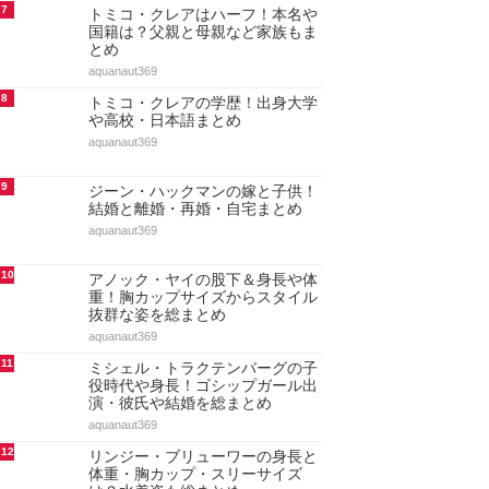
7
トミコ・クレアはハーフ！本名や
国籍は？父親と母親など家族もま
とめ
aquanaut369
8
トミコ・クレアの学歴！出身大学
や高校・日本語まとめ
aquanaut369
9
ジーン・ハックマンの嫁と子供！
結婚と離婚・再婚・自宅まとめ
aquanaut369
10
アノック・ヤイの股下＆身長や体
重！胸カップサイズからスタイル
抜群な姿を総まとめ
aquanaut369
11
ミシェル・トラクテンバーグの子
役時代や身長！ゴシップガール出
演・彼氏や結婚を総まとめ
aquanaut369
12
リンジー・ブリューワーの身長と
体重・胸カップ・スリーサイズ