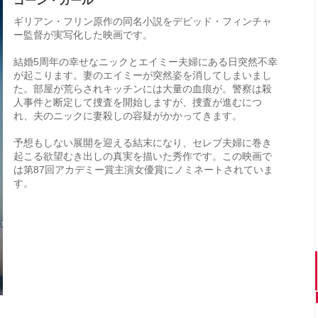
ゴーン・ガール
ギリアン・フリン原作の同名小説をデビッド・フィンチャ
ー監督が実写化した映画です。
結婚5周年の幸せなニックとエイミー夫婦にある日突然不幸
が起こります。妻のエイミーが突然姿を消してしまいまし
た。部屋が荒らされキッチンには大量の血痕が。警察は殺
人事件と断定して捜査を開始しますが、捜査が進むにつ
れ、夫のニックに妻殺しの容疑がかかってきます。
予想もしない展開を迎える結末になり、セレブ夫婦に巻き
起こる欲望むき出しの真実を描いた秀作です。この映画で
は第87回アカデミー賞主演女優賞にノミネートされていま
す。