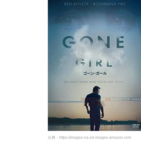
出典：
https://images-na.ssl-images-amazon.com