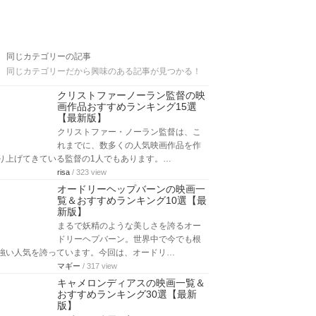
同じカテゴリーの記事
同じカテゴリーだから興味のある記事が見つかる！
クリストファーノーラン監督の映
画作品おすすめランキング15選
【最新版】
クリストファー・ノーラン監督は、こ
れまでに、数多くの人気映画作品を作
り上げてきている監督の1人でもあります。…
risa
/ 323 view
オードリーヘップバーンの映画一
覧＆おすすめランキング10選【最
新版】
まるで妖精のような美しさを誇るオー
ドリーヘプバーン。世界中で今でも根
強い人気を誇っています。今回は、オードリ…
マギー
/ 317 view
キャメロンディアスの映画一覧＆
おすすめランキング30選【最新
版】