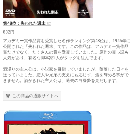
第48位：失われた週末
832円
アカデミー賞作品賞を受賞した名作ランキング第48位は、1945年に
公開された「失われた週末」です。この作品は、アカデミー賞作品
賞だけでなく、たくさんの賞を受賞していました。原作の賞っ説も
人気があり、有名な脚本家2人がタッグを組んでます。
酒浸りの主人公は、小説家を目指していましたが、堕落した日々を
送っていました。恋人や兄弟の支えにも応じず、酒を辞める事がで
きません。酒がきれた主人公は、過去の白昼夢を見だします。
この商品の通販サイトへ