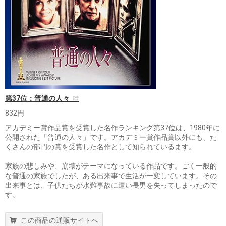
第37位：普通の人々
832円
アカデミー賞作品賞を受賞した名作ランキング第37位は、1980年に
公開された「普通の人々」です。アカデミー賞作品賞以外にも、た
くさんの部門の賞を受賞した名作として知られているます。
家族の悲しみや、崩壊がテーマになっている作品です。ごく一般的
な普通の家族でしたが、ある出来事で生活が一変しています。その
出来事とは、子供たちが水難事故に遭い長男を失ってしまったので
す。
この商品の通販サイトへ