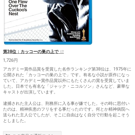
第38位：カッコーの巣の上で
1,726円
アカデミー賞作品賞を受賞した名作ランキング第38位は、1975年に
公開された「カッコーの巣の上で」です。有名な小説が原作になっ
ていて、アカデミー賞作品賞以外にもたくさんの賞を受賞していま
した。日本でも有名な「ジャック・ニコルソン」さんなど、豪華な
キャストが出演しています。
逮捕された主人公は、刑務所に入る事が嫌でした。その時に思付い
たのは、精神疾患のフリをする事だったのです。何とか精神病院へ
送られた主人公でしたが、そこに自由はなく自分で行動を起こそう
としました。