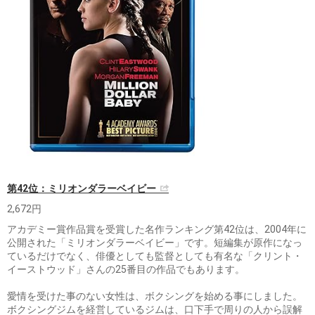
第42位：ミリオンダラーベイビー
2,672円
アカデミー賞作品賞を受賞した名作ランキング第42位は、2004年に
公開された「ミリオンダラーベイビー」です。短編集が原作になっ
ているだけでなく、俳優としても監督としても有名な「クリント・
イーストウッド」さんの25番目の作品でもあります。
愛情を受けた事のない女性は、ボクシングを始める事にしました。
ボクシングジムを経営しているジムは、口下手で周りの人から誤解