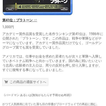
第41位：プラトーン
1,000円
アカデミー賞作品賞を受賞した名作ランキング第41位は、1986年に
公開された「プラトーン」です。この作品は、戦争や軍隊などがテ
ーマになっています。アカデミー賞作品賞だけでなく、ゴールデン
グローブ賞でも賞を受賞していました。
アメリカでは、仕事やお金を求めた若者たちが次々と軍隊へ入隊し
ていきベトナム戦争へと向かっていきます。国の為に戦いたいとい
う志高い志願者の主人公は、周りの反対を押し切り入隊しますが、
すぐに後悔する事になってしまいました。
この商品の通販サイトへ
《バードマン あるいは(無知がもたらす予期せぬ奇跡)》
かつて人気映画に出ていた落ち目の俳優がブロードウェイでの再起に挑む。