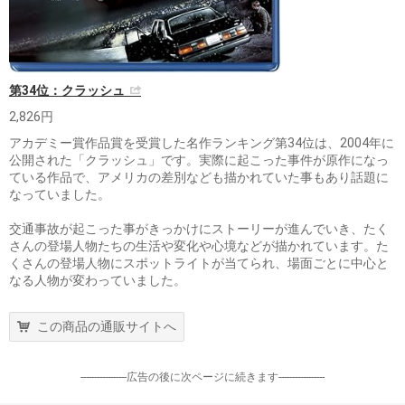
第34位：クラッシュ
2,826円
アカデミー賞作品賞を受賞した名作ランキング第34位は、2004年に
公開された「クラッシュ」です。実際に起こった事件が原作になっ
ている作品で、アメリカの差別なども描かれていた事もあり話題に
なっていました。
交通事故が起こった事がきっかけにストーリーが進んでいき、たく
さんの登場人物たちの生活や変化や心境などが描かれています。た
くさんの登場人物にスポットライトが当てられ、場面ごとに中心と
なる人物が変わっていました。
この商品の通販サイトへ
-----------------広告の後に次ページに続きます-----------------