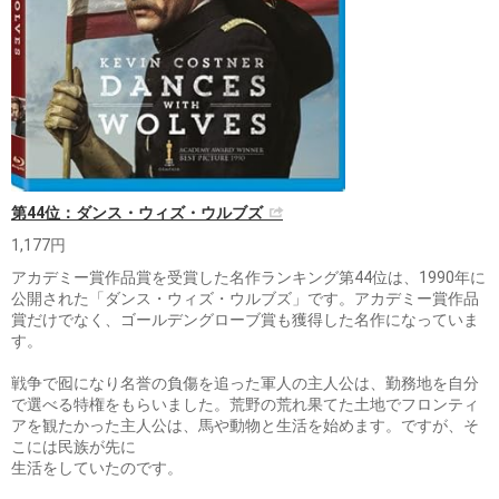
第44位：ダンス・ウィズ・ウルブズ
1,177円
アカデミー賞作品賞を受賞した名作ランキング第44位は、1990年に
公開された「ダンス・ウィズ・ウルブズ」です。アカデミー賞作品
賞だけでなく、ゴールデングローブ賞も獲得した名作になっていま
す。
戦争で囮になり名誉の負傷を追った軍人の主人公は、勤務地を自分
で選べる特権をもらいました。荒野の荒れ果てた土地でフロンティ
アを観たかった主人公は、馬や動物と生活を始めます。ですが、そ
こには民族が先に
生活をしていたのです。