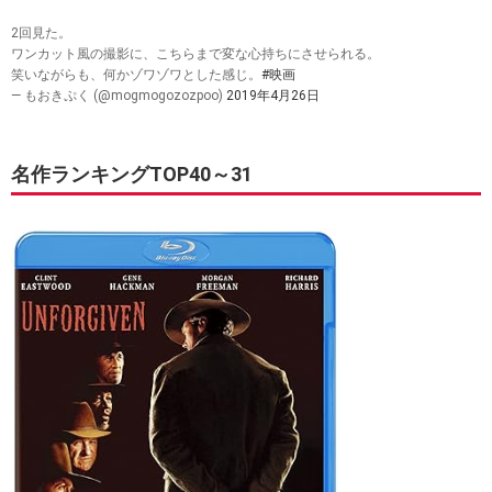
2回見た。
ワンカット風の撮影に、こちらまで変な心持ちにさせられる。
笑いながらも、何かゾワゾワとした感じ。
#映画
— もおきぷく (@mogmogozozpoo)
2019年4月26日
名作ランキングTOP40～31