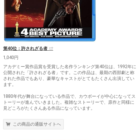
第40位：許されざる者
1,040円
アカデミー賞作品賞を受賞した名作ランキング第40位は、1992年に
公開された「許されざる者」です。この作品は、最期の西部劇と称
された作品でもあり、豪華なキャストがとてもたくさん出演してい
ます。
1880年代が舞台になっている作品で、カウボーイが中心になってス
トーリーが進んでいきました。複雑なストーリーで、原作と同様に
見どころがたくさんある作品になっています。
この商品の通販サイトへ