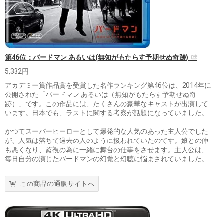
第46位：バードマン あるいは(無知がもたらす予期せぬ奇跡)
5,332円
アカデミー賞作品賞を受賞した名作ランキング第46位は、2014年に
公開された「バードマン あるいは（無知がもたらす予期せぬ奇
跡）」です。この作品には、たくさんの豪華なキャストが出演して
います。日本でも、ラストに関する考察が話題になっていました。
かつてスーパーヒーローとして爆発的な人気のあった主人公でした
が、人気は落ちて過去の人のように扱われていたのです。娘との仲
も悪くなり、監視の為に一緒に舞台の仕事をさせます。主人公は、
毎日自分の演じたバードマンの幻覚と幻聴に悩まされていました。
この商品の通販サイトへ