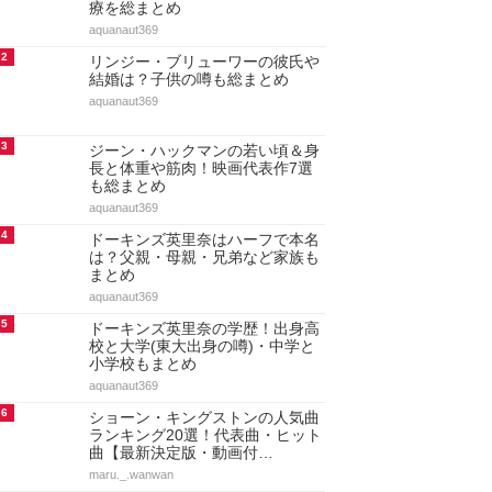
療を総まとめ
aquanaut369
2
リンジー・ブリューワーの彼氏や
結婚は？子供の噂も総まとめ
aquanaut369
3
ジーン・ハックマンの若い頃＆身
長と体重や筋肉！映画代表作7選
も総まとめ
aquanaut369
4
ドーキンズ英里奈はハーフで本名
は？父親・母親・兄弟など家族も
まとめ
aquanaut369
5
ドーキンズ英里奈の学歴！出身高
校と大学(東大出身の噂)・中学と
小学校もまとめ
aquanaut369
6
ショーン・キングストンの人気曲
ランキング20選！代表曲・ヒット
曲【最新決定版・動画付…
maru._.wanwan