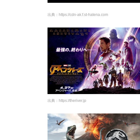
出典：
https://cdn-ak.f.st-hatena.com
出典：
https://theriver.jp