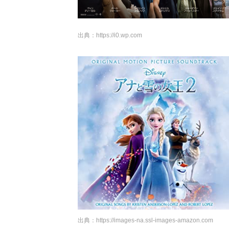
出典：
https://i0.wp.com
出典：
https://images-na.ssl-images-amazon.com