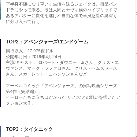
下半身不随になり車いす生活を送るジェイクは、衛星パン
ドラにやって来る。彼は人間とナヴィ族のハイブリッドで
あるアバターに変化を遂げ不自由な体で単身惑星の奥深く
に分け入って行く。
TOP2：アベンジャーズ/エンドゲーム
興行収入：27.975億ドル
公開年月日：2019年4月24日
主演/キャスト： ロバート・ダウニー・Jrさん、クリス・エ
ヴァンス、マーク・ラファロさん、クリス・ヘムズワース
さん、スカーレット・ヨハンソンさんなど
マーベルコミック「アベンジャーズ」の実写映画シリーズ
第4作（完結編）。
ヒーローたちに立ちはだかった”サノス”との戦いを描いたア
クション大作。
TOP3：タイタニック