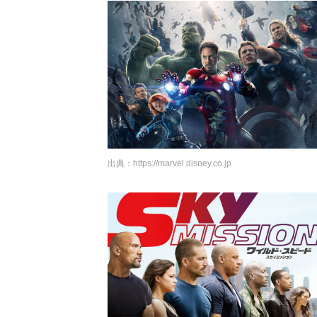
出典：
https://marvel.disney.co.jp