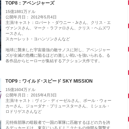
TOP8：アベンジャーズ
15億1881万ドル
公開年月日： 2012年5月4日
主演/キャスト：ロバート・ダウニー・Jrさん、クリス・エ
ヴァンスさん、マーク・ラファロさん、クリス・ヘムズワ
ースさん、
スカーレット・ヨハンソンさんなど
地球に襲来した宇宙最強の敵サノスに対し、アベンジャー
ズが全滅の危機に陥るほどの激しい戦いを強いられる。る
各作品からヒーローが集結するアクション大作です。
TOP9：ワイルド･スピード SKY MISSION
15億1604万ドル
公開年月日： 2015年4月3日
主演/キャスト：ヴィン・ディーゼルさん、ポール・ウォー
カーさん、ジョーダナ・ブリュースターさん、ミシェル・
ロドリゲスさんなど
元特殊部隊の暗殺者で一国の軍隊に匹敵するほどの力を誇
るデッカードは、東京にいるドミニクたちの仲間を襲撃す