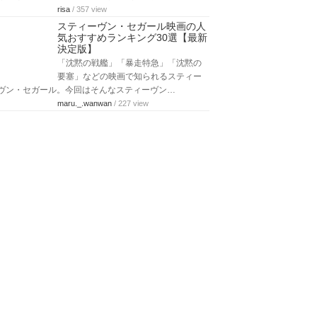
risa
/ 357 view
スティーヴン・セガール映画の人
気おすすめランキング30選【最新
決定版】
「沈黙の戦艦」「暴走特急」「沈黙の
要塞」などの映画で知られるスティー
ヴン・セガール。今回はそんなスティーヴン…
maru._.wanwan
/ 227 view