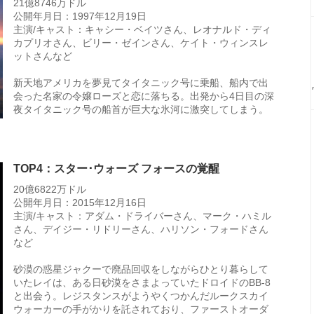
21億8746万ドル
公開年月日：1997年12月19日
主演/キャスト：キャシー・ベイツさん、レオナルド・ディ
カプリオさん、ビリー・ゼインさん、ケイト・ウィンスレ
ットさんなど
新天地アメリカを夢見てタイタニック号に乗船、船内で出
会った名家の令嬢ローズと恋に落ちる。出発から4日目の深
夜タイタニック号の船首が巨大な氷河に激突してしまう。
TOP4：スター･ウォーズ フォースの覚醒
20億6822万ドル
公開年月日：2015年12月16日
主演/キャスト：アダム・ドライバーさん、マーク・ハミル
さん、デイジー・リドリーさん、ハリソン・フォードさん
など
砂漠の惑星ジャクーで廃品回収をしながらひとり暮らして
いたレイは、ある日砂漠をさまよっていたドロイドのBB-8
と出会う。レジスタンスがようやくつかんだルークスカイ
ウォーカーの手がかりを託されており、ファーストオーダ