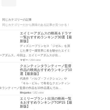
同じカテゴリーの記事
同じカテゴリーだから興味のある記事が見つかる！
エイミーアダムスの映画＆ドラマ
一覧おすすめランキング30選【最
新版】
ディズニープリンセス「ジゼル」を演
じた事で一躍世界に名を馳せたエイミ
ーアダムス。今回は、エイミーアダムスが出…
マギー
/ 264 view
クエンティンタランティーノ監督
作品の映画おすすめランキング10
選【最新版】
代表作『パルプ・フィクション』や
『キル・ビル』で有名なクエンティン
タランティーノ監督の作品を10作品選んでみ…
Mrsjunko
/ 182 view
エミリーブラント出演の映画一覧
＆おすすめランキングTOP15【最
新版】