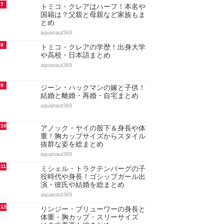
7
トミコ・クレアはハーフ！本名や
国籍は？父親と母親など家族もま
とめ
aquanaut369
8
トミコ・クレアの学歴！出身大学
や高校・日本語まとめ
aquanaut369
9
ジーン・ハックマンの嫁と子供！
結婚と離婚・再婚・自宅まとめ
aquanaut369
10
アノック・ヤイの股下＆身長や体
重！胸カップサイズからスタイル
抜群な姿を総まとめ
aquanaut369
11
ミシェル・トラクテンバーグの子
役時代や身長！ゴシップガール出
演・彼氏や結婚を総まとめ
aquanaut369
12
リンジー・ブリューワーの身長と
体重・胸カップ・スリーサイズ