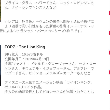
ブライス・ダラス・ハワードさん、ニック・ロビンソンさ
ん、タイ・シンプキンスさんなど
クレアは、飼育係オーウェンの警告も聞かず遺伝子操作に
より凶暴で高い知性をもった新種の恐竜インドミナスレッ
督によるジュラシック・パークのシリーズ4作目です。
TOP7：The Lion King
興行収入：16.578億ドル
公開年月日：2019年7月19日
主演/キャスト： ドナルド・グローヴァーさん、セス・ロー
ゲンさん、キウェテル・イジョフォーさん、アルフレ・ウ
ッダードさん、ビヨンセ・ノウルズ＝カーターさんなど
ディズニーの人気アニメーション映画「ライオンキング」
のフルCGリメイク作品。
主人公の幼馴染役としてビヨンセさんが出演されたことも