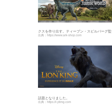
クスを作り出す。ティーブン・スピルバーグ監
出典：
https://www.ark-shop.com
話題となりました。
出典：
https://i.ytimg.com