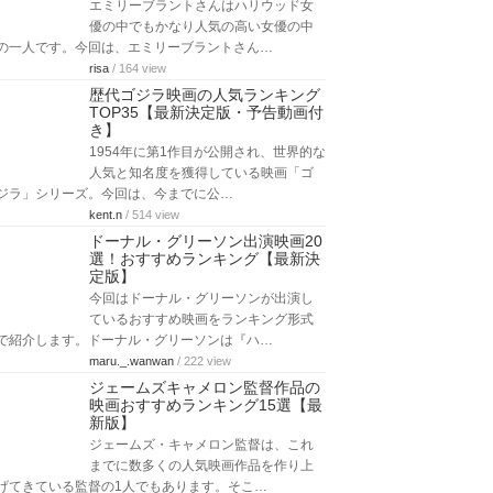
エミリーブラントさんはハリウッド女
優の中でもかなり人気の高い女優の中
の一人です。今回は、エミリーブラントさん…
risa
/ 164 view
歴代ゴジラ映画の人気ランキング
TOP35【最新決定版・予告動画付
き】
1954年に第1作目が公開され、世界的な
人気と知名度を獲得している映画「ゴ
ジラ」シリーズ。今回は、今までに公…
kent.n
/ 514 view
ドーナル・グリーソン出演映画20
選！おすすめランキング【最新決
定版】
今回はドーナル・グリーソンが出演し
ているおすすめ映画をランキング形式
で紹介します。ドーナル・グリーソンは『ハ…
maru._.wanwan
/ 222 view
ジェームズキャメロン監督作品の
映画おすすめランキング15選【最
新版】
ジェームズ・キャメロン監督は、これ
までに数多くの人気映画作品を作り上
げてきている監督の1人でもあります。そこ…