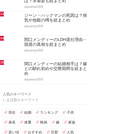
は？水着姿も総まとめ
aquanaut369
13
ジーン・ハックマンの死因は？病
気や他殺の噂を総まとめ
aquanaut369
14
関口メンディーのLDH退社理由・
脱退の真相を総まとめ
aquanaut369
15
関口メンディーの結婚相手は？嫁
との馴れ初めや交際期間を総まと
め
aquanaut369
人気のキーワード
いま話題のキーワード
現在
結婚
ランキング
子供
身長
体重
映画
嫁
家族
若い頃
おすすめ
旦那
人気