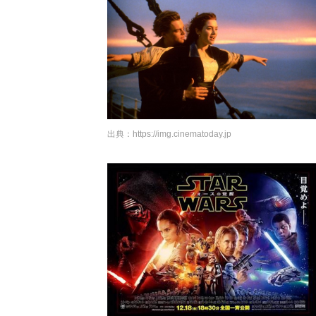
出典：
https://img.cinematoday.jp