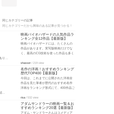
同じカテゴリーの記事
同じカテゴリーだから興味のある記事が見つかる！
映画バイオハザードの人気作品ラ
ンキング全12作品【最新版】
映画バイオハザードには、たくさんの
作品があります。実写版映画だけでな
く、最高のCG技術を使った作品も多く
あり…
shasser
/ 219 view
名作の洋画！おすすめランキング
歴代TOP400【最新版】
今回は、これまでに公開された洋画全
作品を見た筆者が歴代のおすすめ名作
洋画をランキング形式にて、400作品ご
紹…
risa
/ 532 view
アダムサンドラーの映画一覧＆お
すすめランキング20選【最新版】
アダム・サンドラーさんはコメディア