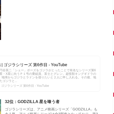
| ゴジラシリーズ 第6作目 - YouTube
円谷英二「シェー」ポーズをゴジラがとったことで有名なシリーズ第6
星・X星に向うＰ１号の乗組員、富士とグレン。超怪獣キングギドラの
、地球からゴジラとラドンを借りたいと２人に申し入れる。その後、地
ゴジラと...
ゴジラシリーズ 第6作目 - YouTube
32位：GODZILLA 星を喰う者
ゴジラシリーズは、アニメ映画シリーズ「GODZILLA」も