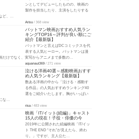
ンとしてデビューしたものの、映画の
製作を担当したり、主演をしたりする
など、…
Arisu
/ 368 view
バットマン映画おすすめ人気ラン
キングTOP16～評判が良い順にご
紹介【最新版】
バットマンと言えばDCコミックスを代
表する人気ヒーロー。バットマンは漫
画だけでなく、実写からアニメまで多数の…
aquanaut369
/ 271 view
泣ける洋画40選～感動映画おすす
め人気ランキング【最新版】
数ある洋画の中から「泣ける・感動す
る作品」の人気おすすめランキング40
選をご紹介いたします。胸がいっぱい
にな…
risa
/ 483 view
映画「IT/イット(続編)」キャスト
15人の現在！子役・俳優の今
2019年に公開された続編映画「IT/イッ
ト THE END “それ”が見えたら、終わ
り。」ですが、主人公た…