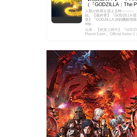
（『GODZILLA：The Planet
人類が終焉を迎える時―――。最
結。【最終章】『GODZILLA
章】『GODZILLA 決戦機動
http...
出典：【絶賛上映中】『GODZIL
Planet Eater』 Official trailer 