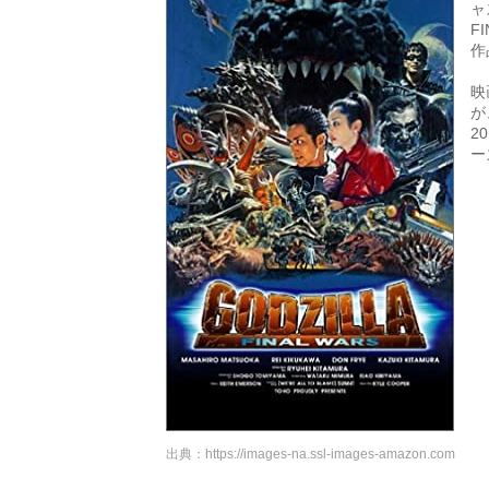
ャ
F
作
映
が
2
ー
出典：
https://images-na.ssl-images-amazon.com