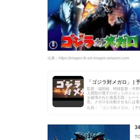
出典：
https://images-fe.ssl-images-amazon.com
「ゴジラ対メガロ」 | 予告
監督：福田純 特技監督：中野
人間型の電子ロボットのジェッ
を破壊された海底王国・シート
告。メガロを出動させるには電子
出典：「ゴジラ対メガロ」 | 予告編
3
T