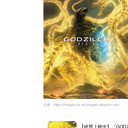
出典：
https://images-na.ssl-images-amazon.com
【絶賛上映中】『GOD