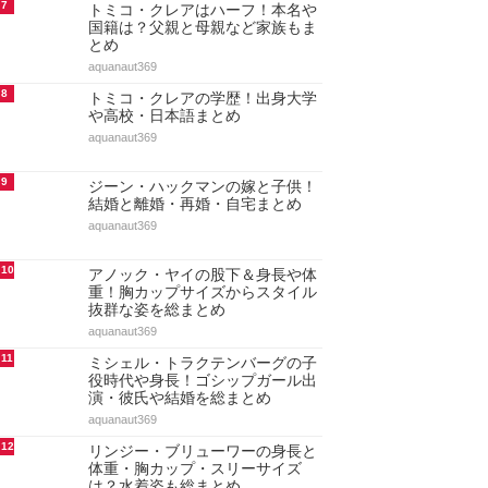
7
トミコ・クレアはハーフ！本名や
国籍は？父親と母親など家族もま
とめ
aquanaut369
8
トミコ・クレアの学歴！出身大学
や高校・日本語まとめ
aquanaut369
9
ジーン・ハックマンの嫁と子供！
結婚と離婚・再婚・自宅まとめ
aquanaut369
10
アノック・ヤイの股下＆身長や体
重！胸カップサイズからスタイル
抜群な姿を総まとめ
aquanaut369
11
ミシェル・トラクテンバーグの子
役時代や身長！ゴシップガール出
演・彼氏や結婚を総まとめ
aquanaut369
12
リンジー・ブリューワーの身長と
体重・胸カップ・スリーサイズ
は？水着姿も総まとめ