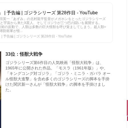
」 | 予告編 | ゴジラシリーズ 第28作目 - YouTube
田英一「あずみ」の北村龍平監督がメガホンをとったゴジラシリーズ
類と宇宙から来たX星人、そしてゴジラが三つ巴の闘いを展開する。
学技術の反動で、人類は多数の巨大怪獣を呼び覚ましてしまう。超人類=
防衛軍が怪...
| 予告編 | ゴジラシリーズ 第28作目 - YouTube
33位：怪獣大戦争
ゴジラシリーズ第6作目の人気映画「怪獣大戦争」は、
1965年に公開された作品。「モスラ（1961年版）」や、
「キングコング対ゴジラ」「ゴジラ・ミニラ・ガバラ オー
ル怪獣大進撃」を含め多くのゴジラシリーズの脚本を手掛
けた関沢新一さんが「怪獣大戦争」の脚本を手掛けまし
た。