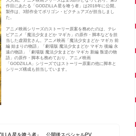
大人気。アニメ映画シリーズは全3部作となっており、第3
作目にあたる「GODZILLA 星を喰う者」は2018年に公開。
製作は、3部作全てポリゴン・ピクチュアズが担当しまし
た。
アニメ映画シリーズのストーリー原案を務めたのは、テレ
ビアニメ「魔法少女まどか マギカ」の原作・脚本などを担
当した虚淵玄さん。アニメ映画「魔法少女まどか マギカ 前
編 始まりの物語」「劇場版 魔法少女まどか マギカ 後編 永
遠の物語」「劇場版 魔法少女まどか マギカ 新編 叛逆の物
語」の原作・脚本も務めており、アニメ映画
「GODZILLA」シリーズではストーリー原案の他に脚本と
シリーズ構成も担当しています。
ZILLA 星を喰う者』 公開後スペシャルPV