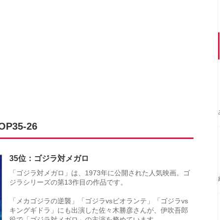
35-26
35位：ゴジラ対メガロ
「ゴジラ対メガロ」は、1973年に公開された人気映画。ゴ
ジラシリーズの第13作目の作品です。
「メカゴジラの逆襲」「ゴジラvsビオランテ」「ゴジラvs
キングギドラ」にも出演した佐々木勝彦さんが、伊吹吾郎
役で「ゴジラ対メガロ」の主演を務めています。