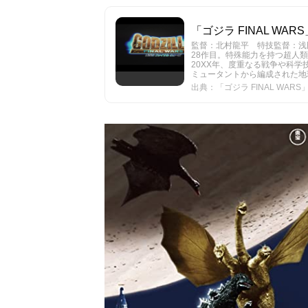
「ゴジラ FINAL WARS
監督：北村龍平 特技監督：浅
28作目。特殊能力を持つ超人
20XX年、度重なる戦争や科
ミュータントから編成された地球
出典：「ゴジラ FINAL WARS」 