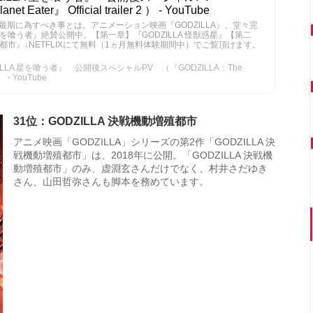
 Eater』 Official trailer 2 ） - YouTube
期に為すべき事とは。アニメーション映画『GODZILLA』、堂々完
 星を喰う者』絶賛公開中。【第一章】『GODZILLA 怪獣惑星』【第二
増殖都市』↓NETFLIXにて無料（1ヵ月無料体験期間中）でご覧頂けます。
LA 星を喰う者』 公開後スペシャルPV （『GODZILLA：The
2 ） - YouTube
31位：GODZILLA 決戦機動増殖都市
アニメ映画「GODZILLA」シリーズの第2作「GODZILLA 決
戦機動増殖都市」は、2018年に公開。「GODZILLA 決戦機
動増殖都市」のみ、虚淵玄さんだけでなく、村井さだゆき
さん、山田哲弥さんも脚本を務めています。