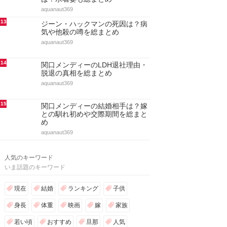
aquanaut369
13
ジーン・ハックマンの死因は？病
気や他殺の噂を総まとめ
aquanaut369
14
関口メンディーのLDH退社理由・
脱退の真相を総まとめ
aquanaut369
15
関口メンディーの結婚相手は？嫁
との馴れ初めや交際期間を総まと
め
aquanaut369
人気のキーワード
いま話題のキーワード
現在
結婚
ランキング
子供
身長
体重
映画
嫁
家族
若い頃
おすすめ
旦那
人気