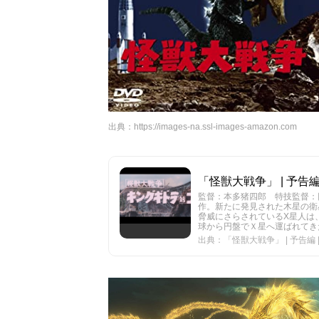
出典：
https://images-na.ssl-images-amazon.com
「怪獣大戦争」 | 予告編 
監督：本多猪四郎 特技監督：
作。新たに発見された木星の衛
脅威にさらされているX星人は
球から円盤でＸ星へ運ばれてきた
出典：「怪獣大戦争」 | 予告編 | 