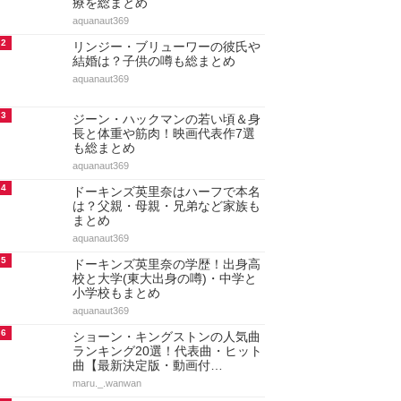
療を総まとめ
aquanaut369
2
リンジー・ブリューワーの彼氏や
結婚は？子供の噂も総まとめ
aquanaut369
3
ジーン・ハックマンの若い頃＆身
長と体重や筋肉！映画代表作7選
も総まとめ
aquanaut369
4
ドーキンズ英里奈はハーフで本名
は？父親・母親・兄弟など家族も
まとめ
aquanaut369
5
ドーキンズ英里奈の学歴！出身高
校と大学(東大出身の噂)・中学と
小学校もまとめ
aquanaut369
6
ショーン・キングストンの人気曲
ランキング20選！代表曲・ヒット
曲【最新決定版・動画付…
maru._.wanwan