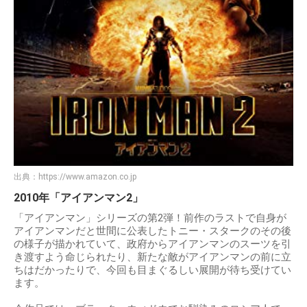
出典：
https://www.amazon.co.jp
2010年「アイアンマン2」
「アイアンマン」シリーズの第2弾！前作のラストで自身が
アイアンマンだと世間に公表したトニー・スタークのその後
の様子が描かれていて、政府からアイアンマンのスーツを引
き渡すよう命じられたり、新たな敵がアイアンマンの前に立
ちはだかったりで、今回も目まぐるしい展開が待ち受けてい
ます。