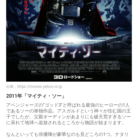
出典：
https://movies.yahoo.co.jp
2011年「マイティ・ソー」
アベンジャーズの”ゴッド3”と呼ばれる最強のヒーローの1人
であるソーの単独作品。アスガルドという神々が住む国の王
子でしたが、父親オーディンがあまりにも破天荒すぎるソー
に呆れて地球へ追放されるところから物語が始まります。
なんといっても俳優陣が豪華なのも見どころの1つ。ナタリ