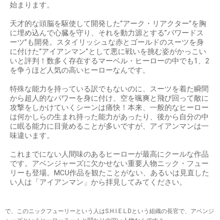
始まります。
天才的な頭脳を駆使して開発した”アーク・リアクター”を胸
に埋め込んで心臓を守り、それを動力源とする”パワードス
ーツ”も開発。スタイリッシュな赤とゴールドのスーツを身
に付けた”アイアンマン”として悪に戦いを挑む姿がかっこい
いと評判！数多く存在するマーベル・ヒーローの中でも1、2
を争うほど人気の高いヒーローなんです。
特殊な能力を持っている訳でもないのに、スーツを着た瞬間
から超人的なパワーを身に付け、空を颯爽と飛び回って敵に
攻撃をしかけていくシーンは痛快！本来、一般的なヒーロー
は何かしらの生まれ持った能力があったり、後から自分の中
に眠る能力に目覚めることが多いですが、アイアンマンは一
味違います。
これまでにない人間味のあるヒーローが最高にクールな作品
です。アベンジャーズに欠かせない重要人物ニック・フュー
リーも登場。MCU作品を観たことがない、あるいは見直した
い人は「アイアンマン」から拝見してみてください。
で、このニックフューリーという人はS.H.I.E.L.Dという組織の長官で、アベンジ