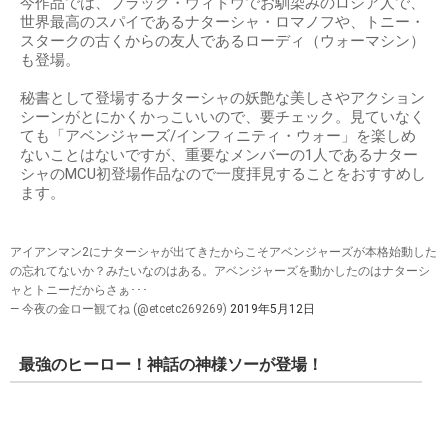
今作品では、ブラック・ウィドウでお馴染みのロシア人で、
世界最高のスパイであるナターシャ・ロマノフや、トニー・
スタークの古くからの友人であるローディ（ウォーマシン）
も登場。
秘書として登場するナターシャの妖艶な美しさやアクション
シーンがとにかくかっこいいので、要チェック。見ていなく
ても「アベンジャーズ/インフィニティ・ウォー」を楽しめ
ないことはないですが、重要なメンバーの1人であるナター
シャのMCU初登場作品なので一度拝見することをおすすめし
ます。
アイアンマン2にナターシャが出てきたからこそアベンジャーズが本格始動した
の忘れてないか？みたいなのはある。アベンジャーズを動かしたのはナターシ
ャとトニーだからさぁ･･･
— 今夜の金ロー観てね (@etcetc269269)
2019年5月12日
最強のヒーロー！神話の神様ソーが登場！