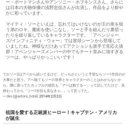
ー・ポートマンさんやアンソニー・ホプキンスさん、さらに
は日本の大物俳優の浅野忠信さんが出演し、作品をより鮮や
かに彩っています。
マイティ・ソーといえば、忘れてはいけないのが王の座を狙
う弟のロキ。魔術を使いこなし、ソーと手を組んだり裏切っ
たりを繰り返しているキャラクターです。「アベンジャー
ズ/インフィニティ・ウォー」では冒頭シーンから登場して
いましたね。神様なだけあってアクションも派手で見応え抜
群！アベンジャーズメンバーの中でもチート並みに強すぎる
ソーは、やっぱりかっこいいです！
てかソー2はアベから続いてるけど、どっちかというと予習ならソー1作目のが
大事だと思う。アベ観てもソーの世界とキャラクターのことはわからないか
ら。隣に座ってたカップルの彼氏も「アベは観てる～」って話してたけど、見
終わってから「ソー1作目も見なきゃ…」って言ってた。
— riko (@actors_hotel)
2014年2月2日
祖国を愛する正統派ヒーロー！キャプテン・アメリカ
が誕生