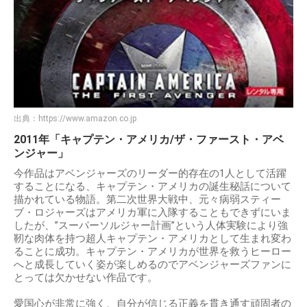
出典：
https://www.amazon.co.jp
2011年「キャプテン・アメリカ/ザ・ファースト・アベ
ンジャー」
今作品はアベンジャーズのリーダー的存在の1人として活躍
することになる、キャプテン・アメリカの誕生秘話について
描かれている物語。第二次世界大戦中、元々病弱スティー
ブ・ロジャーズはアメリカ軍に入隊することもできずにいま
したが、”スーパーソルジャー計画”という人体実験により強
靭な肉体を持つ超人キャプテン・アメリカとして生まれ変わ
ることに成功。キャプテン・アメリカが世界を救うヒーロー
へと成長していく姿が楽しめるのでアベンジャーズファンに
とっては欠かせない作品です。
愛国心が非常に強く、自分が信じる正義を貫き通す頑固者の