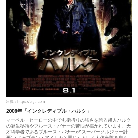
出典：
https://eiga.com
2008年「インクレディブル・ハルク」
マーベル・ヒーローの中でも指折りの強さを誇る超人ハルク
の誕生秘話やブルース・バナーの苦悩が描かれています。天
才科学者であるブルース・バナーが”スーパーソルジャー計
画”（キャプテン・アメリカと同じ）という人体実験を自ら