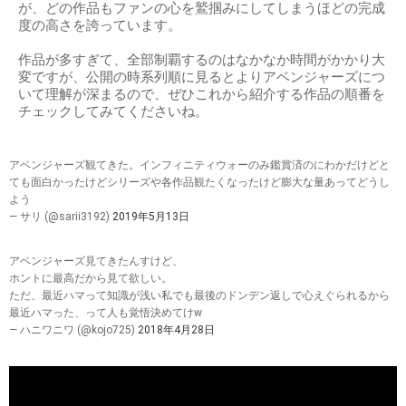
が、どの作品もファンの心を鷲掴みにしてしまうほどの完成
度の高さを誇っています。
作品が多すぎて、全部制覇するのはなかなか時間がかかり大
変ですが、公開の時系列順に見るとよりアベンジャーズにつ
いて理解が深まるので、ぜひこれから紹介する作品の順番を
チェックしてみてくださいね。
アベンジャーズ観てきた。インフィニティウォーのみ鑑賞済のにわかだけどと
ても面白かったけどシリーズや各作品観たくなったけど膨大な量あってどうし
よう
— サリ (@sarii3192)
2019年5月13日
アベンジャーズ見てきたんすけど、
ホントに最高だから見て欲しい。
ただ、最近ハマって知識が浅い私でも最後のドンデン返しで心えぐられるから
最近ハマった、って人も覚悟決めてけw
— ハニワニワ (@kojo725)
2018年4月28日