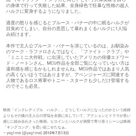
の身体で行って失敗した結果、全身緑色で狂暴な性格の超人
ハルクに変身するようになりました。
過度の怒りを感じるとブルース・バナーの中に眠るハルクが
目覚めてしまい、自分の意思して暴れまくるハルクに1人悩
み続けます。
本作で主人公ブルース・バナーを演じているのは、お馴染み
のマーク・ラファロさんではなく、「ファイト・クラブ」や
「ミニミニ大作戦」に出演していたアメリカの俳優エドワー
ド・ノートンさん。MCU作品を全部ご覧になっていない方は
違和感を感じるかもしれませんね。MCU作品ではあまり人気
の高くないほうではありますが、アベンジャーズに関連する
人物であるロス将軍やトニー・スタークも少しだけ登場する
のでそこも必見。
映画「インクレディブル ハルク」。どうしてハルクになったのかという経緯
よりもその後の主人公の苦悩を全面に出していて、アクションとドラマが良い
感じに組み合わさった映画。ヒロインとハルクが洞窟で寄り添うシーンは映画
「キングコング」を思い起こせたなぁ。
— yag1mei (@yag1mei)
2010年7月13日