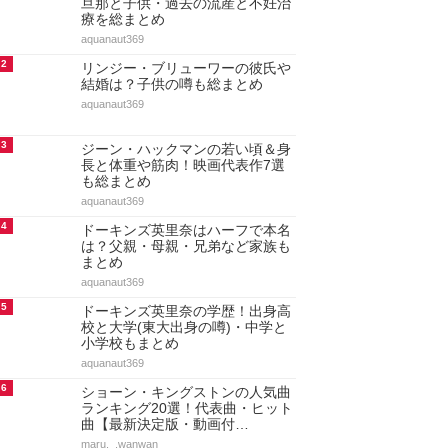
旦那と子供・過去の流産と不妊治
療を総まとめ
aquanaut369
2
リンジー・ブリューワーの彼氏や
結婚は？子供の噂も総まとめ
aquanaut369
3
ジーン・ハックマンの若い頃＆身
長と体重や筋肉！映画代表作7選
も総まとめ
aquanaut369
4
ドーキンズ英里奈はハーフで本名
は？父親・母親・兄弟など家族も
まとめ
aquanaut369
5
ドーキンズ英里奈の学歴！出身高
校と大学(東大出身の噂)・中学と
小学校もまとめ
aquanaut369
6
ショーン・キングストンの人気曲
ランキング20選！代表曲・ヒット
曲【最新決定版・動画付…
maru._.wanwan