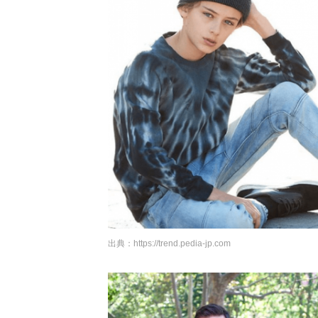
出典：
https://trend.pedia-jp.com