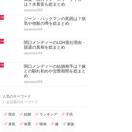
は？水着姿も総まとめ
aquanaut369
13
ジーン・ハックマンの死因は？病
気や他殺の噂を総まとめ
aquanaut369
14
関口メンディーのLDH退社理由・
脱退の真相を総まとめ
aquanaut369
15
関口メンディーの結婚相手は？嫁
との馴れ初めや交際期間を総まと
め
aquanaut369
人気のキーワード
いま話題のキーワード
現在
結婚
ランキング
子供
身長
体重
映画
嫁
家族