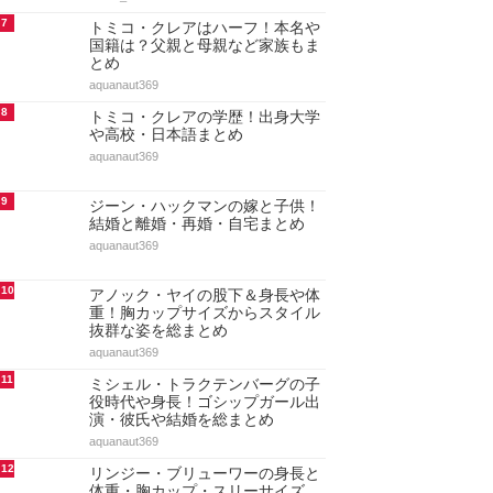
7
トミコ・クレアはハーフ！本名や
国籍は？父親と母親など家族もま
とめ
aquanaut369
8
トミコ・クレアの学歴！出身大学
や高校・日本語まとめ
aquanaut369
9
ジーン・ハックマンの嫁と子供！
結婚と離婚・再婚・自宅まとめ
aquanaut369
10
アノック・ヤイの股下＆身長や体
重！胸カップサイズからスタイル
抜群な姿を総まとめ
aquanaut369
11
ミシェル・トラクテンバーグの子
役時代や身長！ゴシップガール出
演・彼氏や結婚を総まとめ
aquanaut369
12
リンジー・ブリューワーの身長と
体重・胸カップ・スリーサイズ