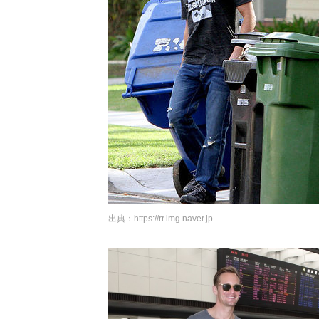
出典：
https://rr.img.naver.jp