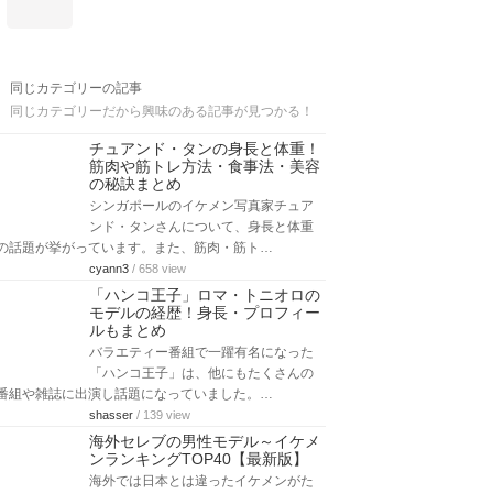
同じカテゴリーの記事
同じカテゴリーだから興味のある記事が見つかる！
チュアンド・タンの身長と体重！
筋肉や筋トレ方法・食事法・美容
の秘訣まとめ
シンガポールのイケメン写真家チュア
ンド・タンさんについて、身長と体重
の話題が挙がっています。また、筋肉・筋ト…
cyann3
/ 658 view
「ハンコ王子」ロマ・トニオロの
モデルの経歴！身長・プロフィー
ルもまとめ
バラエティー番組で一躍有名になった
「ハンコ王子」は、他にもたくさんの
番組や雑誌に出演し話題になっていました。…
shasser
/ 139 view
海外セレブの男性モデル～イケメ
ンランキングTOP40【最新版】
海外では日本とは違ったイケメンがた