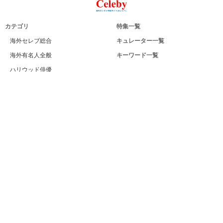
カテゴリ
特集一覧
海外セレブ総合
キュレーター一覧
海外有名人全般
キーワード一覧
ハリウッド俳優
Celeby[セレビー]｜海外エンタメ情報
ハリウッド女優
サイトについて
海外男性モデル
運営者
海外女性モデル
利用規約
海外男性歌手
プライバシー
海外女性歌手
サイトマップ
海外ドラマ
お問い合せ
海外・ハリウッド映画
PC版
海外男性スポーツ選手
海外女性スポーツ選手
海外男性ビューティー