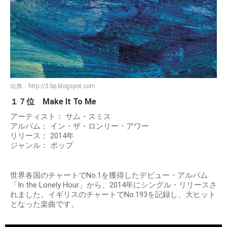
出典：
http://3.bp.blogspot.com
１７位 Make It To Me
アーティスト： サム・スミス
アルバム： イン・ザ・ロンリー・アワー
リリース： 2014年
ジャンル： ポップ
世界各国のチャートでNo.1を獲得したデビュー・アルバム
「In the Lonely Hour」から、2014年にシングル・リリースさ
れました。イギリスのチャートでNo.193を記録し、大ヒット
となった楽曲です。