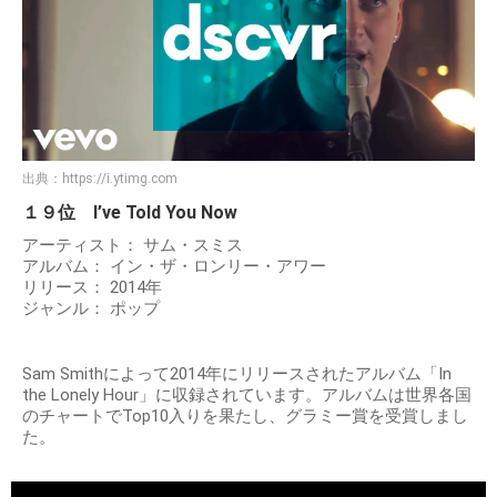
出典：
https://i.ytimg.com
１９位 I’ve Told You Now
アーティスト： サム・スミス
アルバム： イン・ザ・ロンリー・アワー
リリース： 2014年
ジャンル： ポップ
Sam Smithによって2014年にリリースされたアルバム「In
the Lonely Hour」に収録されています。アルバムは世界各国
のチャートでTop10入りを果たし、グラミー賞を受賞しまし
た。