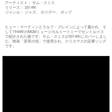
アーティスト： サム・スミス
リリース： 2014年
ジャンル： ジャズ、 ホリデー、 ポップ
ヒュー・マーティンとラルフ・ブレインによって書かれ、そ
して1944年のMGMミュージカルミートミーでセントルイス
で紹介された曲です。サム・スミスが2014年にカバーしまし
た。映画「若草の頃」で使用され、クリスマスの定番ソング
です。