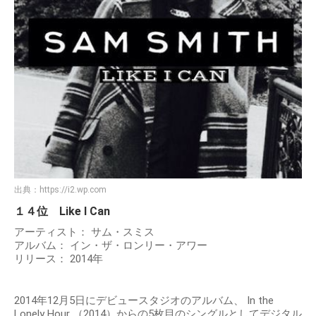
出典：
https://i2.wp.com
１４位 Like I Can
アーティスト： サム・スミス
アルバム： イン・ザ・ロンリー・アワー
リリース： 2014年
2014年12月5日にデビュースタジオのアルバム、 In the
Lonely Hour （2014）からの5枚目のシングルとしてデジタル