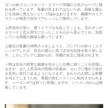
ダンの妹でコンスタンス・ビラード学園の人気グループに憧
れを持っています。富豪の生まれではないため、高級な服な
どを自由に買えないという悩みはありますが、裁縫やカリグ
ラフィが得意で自分でアレンジして製作しています。
上昇志向が強く、度々トラブルを起こすことも。兄のダンが
セリーナと恋人同士になったことを心から喜んでくれ、別居
している両親の復縁も願っています。
上級生の富豪の仲間入りをしようと、ブレアにのめりこんで
いくのでしたが、自分の過ちに気づき自分自身を取り戻しま
す。しかしブレアに認められ、学園の女王に指名されます。
一時は自分の得意な裁縫を生かした仕事に就くことを目指し
ますが、また上昇志向の性格が目覚め、セレブに憧れて自分
を見失い非行に走るようになります。まわりの人間にも影響
を与えてしまうため、母親の住むハドソンに転向させられま
す。シーズン4では所々に登場しますが、シーズン5からは降
板しています。