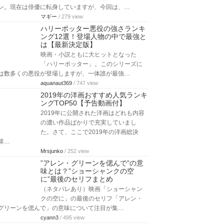
ン。現在は俳優に転身していますが、今回は、…
マギー
/ 279 view
ハリーポッター悪役の強さランキ
ング12選！登場人物の中で最強と
は【最新決定版】
映画・小説ともに大ヒットとなった
「ハリーポッター」。このシリーズに
は数多くの悪役が登場しますが、一体誰が最強…
aquanaut369
/ 747 view
2019年の洋画おすすめ人気ランキ
ングTOP50【予告動画付】
2019年に公開された洋画はどれも内容
の濃い作品ばかりで充実していまし
た。さて、ここで2019年の洋画総決
算…
Mrsjunko
/ 252 view
”アレン・グリーンを偲んで”の意
味とは？”ショーシャンクの空
に”最後のセリフまとめ
（ネタバレあり）映画「ショーシャン
クの空に」の最後のセリフ「アレン・
グリーンを偲んで」の意味について注目が集…
cyann3
/ 495 view