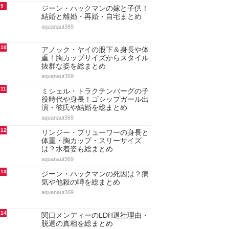
9
ジーン・ハックマンの嫁と子供！
結婚と離婚・再婚・自宅まとめ
aquanaut369
10
アノック・ヤイの股下＆身長や体
重！胸カップサイズからスタイル
抜群な姿を総まとめ
aquanaut369
11
ミシェル・トラクテンバーグの子
役時代や身長！ゴシップガール出
演・彼氏や結婚を総まとめ
aquanaut369
12
リンジー・ブリューワーの身長と
体重・胸カップ・スリーサイズ
は？水着姿も総まとめ
aquanaut369
13
ジーン・ハックマンの死因は？病
気や他殺の噂を総まとめ
aquanaut369
14
関口メンディーのLDH退社理由・
脱退の真相を総まとめ