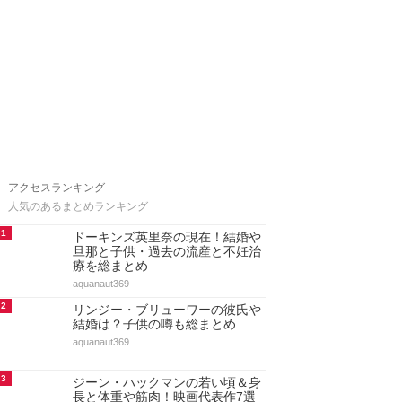
アクセスランキング
人気のあるまとめランキング
1
ドーキンズ英里奈の現在！結婚や
旦那と子供・過去の流産と不妊治
療を総まとめ
aquanaut369
2
リンジー・ブリューワーの彼氏や
結婚は？子供の噂も総まとめ
aquanaut369
3
ジーン・ハックマンの若い頃＆身
長と体重や筋肉！映画代表作7選