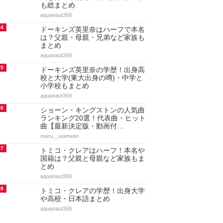
も総まとめ
aquanaut369
4
ドーキンズ英里奈はハーフで本名
は？父親・母親・兄弟など家族も
まとめ
aquanaut369
5
ドーキンズ英里奈の学歴！出身高
校と大学(東大出身の噂)・中学と
小学校もまとめ
aquanaut369
6
ショーン・キングストンの人気曲
ランキング20選！代表曲・ヒット
曲【最新決定版・動画付…
maru._.wanwan
7
トミコ・クレアはハーフ！本名や
国籍は？父親と母親など家族もま
とめ
aquanaut369
8
トミコ・クレアの学歴！出身大学
や高校・日本語まとめ
aquanaut369