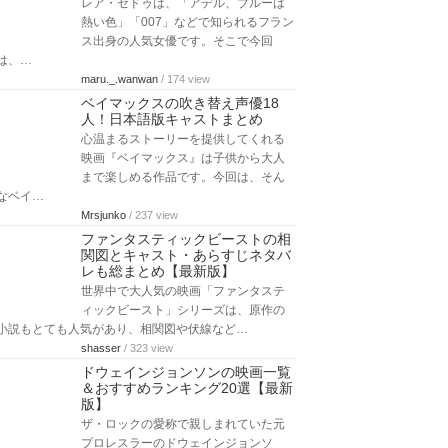
レア・セドゥは、「アデル、ブルーは
熱い色」「007」などで知られるフラン
ス出身の人気女優です。そこで今回
は、…
maru._.wanwan
/ 174 view
ベイマックスの吹き替え声優18
人！日本語版キャストまとめ
心温まるストーリーを提供してくれる
映画『ベイマックス』は子供から大人
まで楽しめる作品です。今回は、そん
なベイ…
Mrsjunko
/ 237 view
ファンタスティックビーストの相
関図とキャスト・あらすじネタバ
レも総まとめ【最新版】
世界中で大人気の映画「ファンタステ
ィックビースト」シリーズは、原作の
小説もとても人気があり、相関図や伏線など…
shasser
/ 323 view
ドウェインジョンソンの映画一覧
＆おすすめランキング20選【最新
版】
ザ・ロックの愛称で親しまれていた元
プロレスラーのドウェインジョンソ