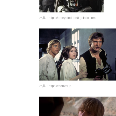
出典：
https://encrypted-tbn0.gstatic.com
出典：
https://theriver.jp