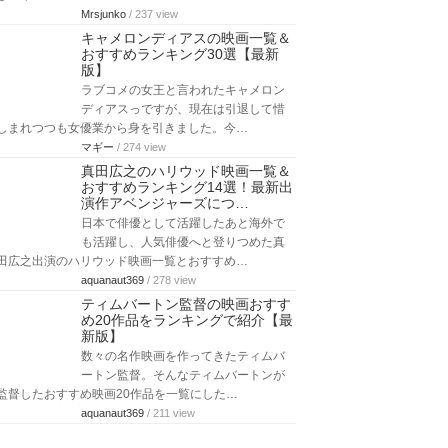
Mrsjunko
/ 237 view
キャメロンディアスの映画一覧＆
おすすめランキング30選【最新
版】
ラブコメの女王と言われたキャメロン
ディアスっですが、現在は引退して惜
しまれつつも女優業から身を引きました。今…
マギー
/ 274 view
真田広之のハリウッド映画一覧＆
おすすめランキング14選！最新出
演作アベンジャーズにつ…
日本で俳優として活躍したあと海外で
も活躍し、人気俳優へと登りつめた真
田広之出演のハリウッド映画一覧とおすすめ…
aquanaut369
/ 278 view
ティムバートン監督の映画おすす
め20作品をランキングで紹介【最
新版】
数々の名作映画を作ってきたティムバ
ートン監督。そんなティムバートンが
監督したおすすめ映画20作品を一覧にした…
aquanaut369
/ 211 view