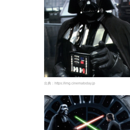
出典：
https://img.cinematoday.jp