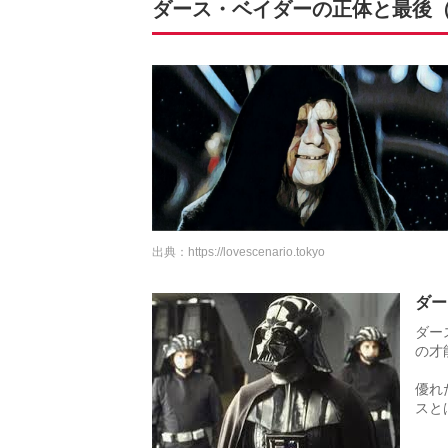
ダース・ベイダーの正体と最後
出典：
https://lovescenario.tokyo
ダー
ダー
の才
優れ
スと