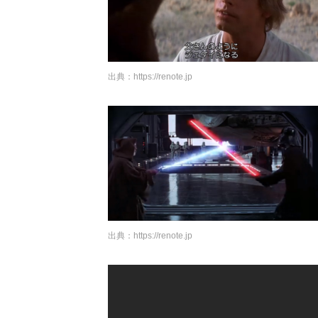
出典：
https://renote.jp
出典：
https://renote.jp