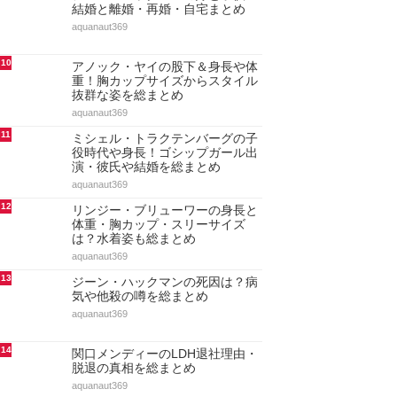
結婚と離婚・再婚・自宅まとめ
aquanaut369
10
アノック・ヤイの股下＆身長や体
重！胸カップサイズからスタイル
抜群な姿を総まとめ
aquanaut369
11
ミシェル・トラクテンバーグの子
役時代や身長！ゴシップガール出
演・彼氏や結婚を総まとめ
aquanaut369
12
リンジー・ブリューワーの身長と
体重・胸カップ・スリーサイズ
は？水着姿も総まとめ
aquanaut369
13
ジーン・ハックマンの死因は？病
気や他殺の噂を総まとめ
aquanaut369
14
関口メンディーのLDH退社理由・
脱退の真相を総まとめ
aquanaut369