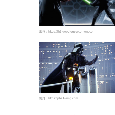
出典：
https://lh3.googleusercontent.com
出典：
https://pbs.twimg.com