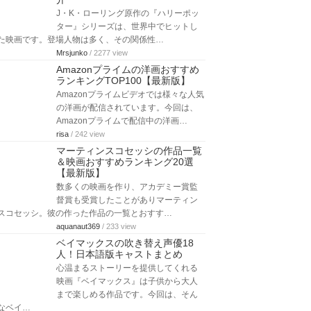
J・K・ローリング原作の『ハリーポッ
ター』シリーズは、世界中でヒットし
た映画です。登場人物は多く、その関係性…
Mrsjunko
/ 2277 view
Amazonプライムの洋画おすすめ
ランキングTOP100【最新版】
Amazonプライムビデオでは様々な人気
の洋画が配信されています。今回は、
Amazonプライムで配信中の洋画…
risa
/ 242 view
マーティンスコセッシの作品一覧
＆映画おすすめランキング20選
【最新版】
数多くの映画を作り、アカデミー賞監
督賞も受賞したことがありマーティン
スコセッシ。彼の作った作品の一覧とおすす…
aquanaut369
/ 233 view
ベイマックスの吹き替え声優18
人！日本語版キャストまとめ
心温まるストーリーを提供してくれる
映画『ベイマックス』は子供から大人
まで楽しめる作品です。今回は、そん
なベイ…