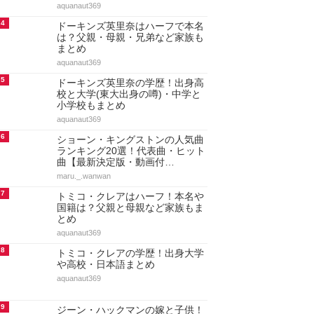
aquanaut369
4
ドーキンズ英里奈はハーフで本名
は？父親・母親・兄弟など家族も
まとめ
aquanaut369
5
ドーキンズ英里奈の学歴！出身高
校と大学(東大出身の噂)・中学と
小学校もまとめ
aquanaut369
6
ショーン・キングストンの人気曲
ランキング20選！代表曲・ヒット
曲【最新決定版・動画付…
maru._.wanwan
7
トミコ・クレアはハーフ！本名や
国籍は？父親と母親など家族もま
とめ
aquanaut369
8
トミコ・クレアの学歴！出身大学
や高校・日本語まとめ
aquanaut369
9
ジーン・ハックマンの嫁と子供！