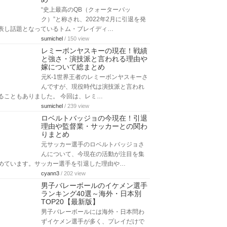
“史上最高のQB（クォーターバッ
ク）”と称され、2022年2月に引退を発
表し話題となっているトム・ブレイディ…
sumichel
/ 150 view
レミーボンヤスキーの現在！戦績
と強さ・演技派と言われる理由や
嫁について総まとめ
元K-1世界王者のレミーボンヤスキーさ
んですが、現役時代は演技派と言われ
ることもありました。 今回は、レミ…
sumichel
/ 239 view
ロベルトバッジョの今現在！引退
理由や監督業・サッカーとの関わ
りまとめ
元サッカー選手のロベルトバッジョさ
んについて、今現在の活動が注目を集
めています。サッカー選手を引退した理由や…
cyann3
/ 202 view
男子バレーボールのイケメン選手
ランキング40選～海外・日本別
TOP20【最新版】
男子バレーボールには海外・日本問わ
ずイケメン選手が多く、プレイだけで