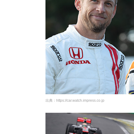
出典：
https://car.watch.impress.co.jp