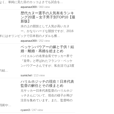
なく、単純に見た目のカッコよさでも試合を…
aquanaut369
/ 360 view
歴代カヌー選手の人気有名ランキ
ング20選～女子男子別TOP10【最
新版】
水の上の競技として人気が高いカヌ
ー。かなりハードな競技ですが、2016
年にはオリンピックで日本初のメダルも獲…
aquanaut369
/ 252 view
ベッケンバウアーの嫁と子供！結
婚・離婚・再婚を総まとめ
バイエルンの名誉会長でサッカー界で
『皇帝』と呼ばれたフランツ・ベッケ
ンバウアーさんですが、私生活では3度
の結…
sumichel
/ 213 view
ハリルホジッチの現在！日本代表
監督の解任とその後まとめ
元サッカー日本代表監督のハリルホジ
ッチさんについて、現在の様子が再び
注目を集めています。また、監督時の
戦術や…
cyann3
/ 247 view