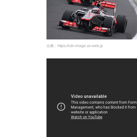
出典：
https://cdn-image.as-web.jp