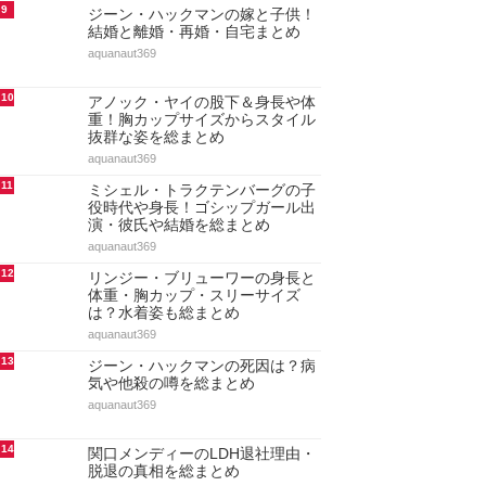
9
ジーン・ハックマンの嫁と子供！
結婚と離婚・再婚・自宅まとめ
aquanaut369
10
アノック・ヤイの股下＆身長や体
重！胸カップサイズからスタイル
抜群な姿を総まとめ
aquanaut369
11
ミシェル・トラクテンバーグの子
役時代や身長！ゴシップガール出
演・彼氏や結婚を総まとめ
aquanaut369
12
リンジー・ブリューワーの身長と
体重・胸カップ・スリーサイズ
は？水着姿も総まとめ
aquanaut369
13
ジーン・ハックマンの死因は？病
気や他殺の噂を総まとめ
aquanaut369
14
関口メンディーのLDH退社理由・
脱退の真相を総まとめ