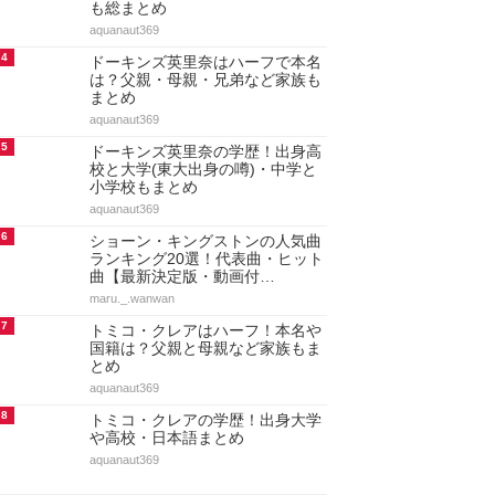
も総まとめ
aquanaut369
4
ドーキンズ英里奈はハーフで本名
は？父親・母親・兄弟など家族も
まとめ
aquanaut369
5
ドーキンズ英里奈の学歴！出身高
校と大学(東大出身の噂)・中学と
小学校もまとめ
aquanaut369
6
ショーン・キングストンの人気曲
ランキング20選！代表曲・ヒット
曲【最新決定版・動画付…
maru._.wanwan
7
トミコ・クレアはハーフ！本名や
国籍は？父親と母親など家族もま
とめ
aquanaut369
8
トミコ・クレアの学歴！出身大学
や高校・日本語まとめ
aquanaut369