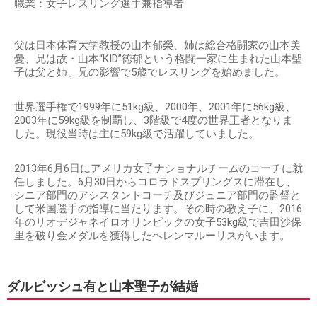
職業：女子レスリング選手兼指導者
父は日本体育大学教授の山本郁榮、姉は総合格闘家の山本美
憂、兄は故・山本“KID”徳郁という格闘一家に生まれた山本聖
子は父と姉、兄の影響で5歳でレスリングを始めました。
世界選手権で1999年に51kg級、2000年、2001年に56kg級、
2003年に59kg級を制覇し、3階級で4度の世界王者となりま
した。現役当時は主に59kg級で活躍していました。
2013年6月6日にアメリカ女子ナショナルチームのコーチに就
任しました。6月30日からコロラドスプリングスに滞在し、
シニア部門のアシスタントコーチ及びジュニア部門の監督と
して米国選手の指導に当たります。その時の教え子に、2016
年のリオデジャネイロオリンピックの女子53kg級で吉田沙保
里を破り金メダルを獲得したヘレンマルーリスがいます。
ダルビッシュ有と山本聖子が結婚