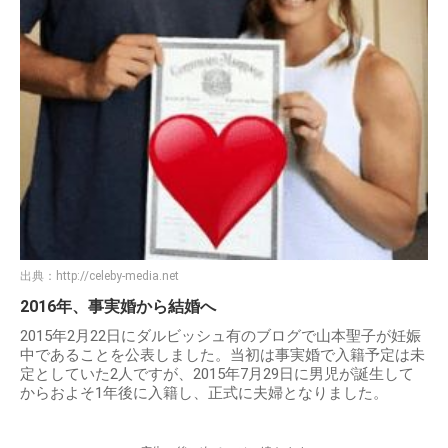
出典：
http://celeby-media.net
2016年、事実婚から結婚へ
2015年2月22日にダルビッシュ有のブログで山本聖子が妊娠
中であることを公表しました。当初は事実婚で入籍予定は未
定としていた2人ですが、2015年7月29日に男児が誕生して
からおよそ1年後に入籍し、正式に夫婦となりました。