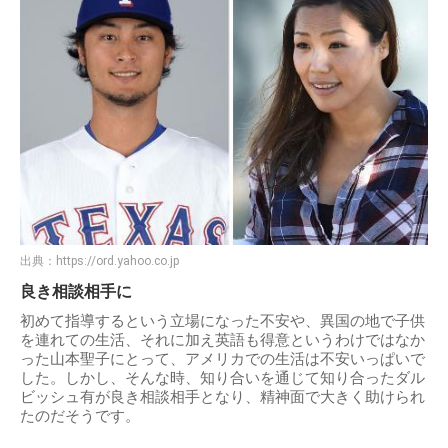
出典：
https://ord.yahoo.co.jp
良き相談相手に
初めて指導するという立場になった不安や、異国の地で子供
を連れての生活、それに加え英語も得意というわけではなか
った山本聖子にとって、アメリカでの生活は不安いっぱいで
した。しかし、そんな時、知り合いを通じて知り合ったダル
ビッシュ有が良き相談相手となり、精神面で大きく助けられ
たのだそうです。