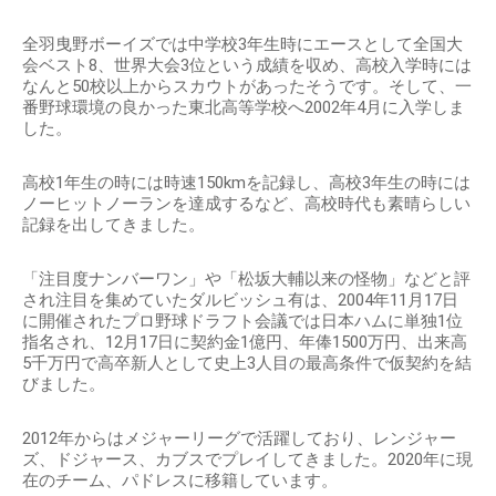
全羽曳野ボーイズでは中学校3年生時にエースとして全国大
会ベスト8、世界大会3位という成績を収め、高校入学時には
なんと50校以上からスカウトがあったそうです。そして、一
番野球環境の良かった東北高等学校へ2002年4月に入学しま
した。
高校1年生の時には時速150kmを記録し、高校3年生の時には
ノーヒットノーランを達成するなど、高校時代も素晴らしい
記録を出してきました。
「注目度ナンバーワン」や「松坂大輔以来の怪物」などと評
され注目を集めていたダルビッシュ有は、2004年11月17日
に開催されたプロ野球ドラフト会議では日本ハムに単独1位
指名され、12月17日に契約金1億円、年俸1500万円、出来高
5千万円で高卒新人として史上3人目の最高条件で仮契約を結
びました。
2012年からはメジャーリーグで活躍しており、レンジャー
ズ、ドジャース、カブスでプレイしてきました。2020年に現
在のチーム、パドレスに移籍しています。