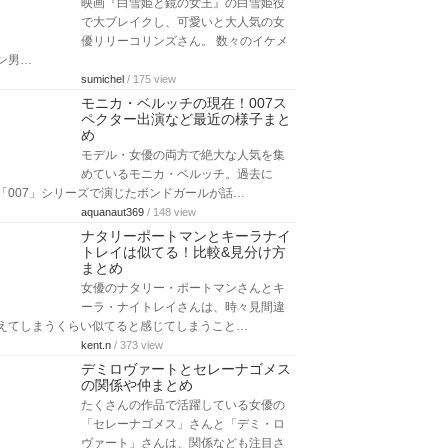
映画『白雪姫と鏡の女王』の白雪姫役
で大ブレイクし、可愛いと大人気の女
優リリーコリンズさん。 数々のイケメ
ン男…
sumichel
/ 175 view
モニカ・ベルッチの現在！007ス
ペクター出演など最近の様子まと
め
モデル・女優の両方で絶大な人気を集
めているモニカ・ベルッチ。過去に
「007」シリーズで演じたボンドガールが話…
aquanaut369
/ 148 view
ナタリーポートマンとキーラナイ
トレイは似てる！比較&見分け方
まとめ
女優のナタリー・ポートマンさんとキ
ーラ・ナイトレイさんは、時々見間違
えてしまうくらい似てると感じてしまうこと…
kent.n
/ 373 view
デミロヴァートとセレーナゴメス
の関係や仲まとめ
たくさんの作品で活躍している女優の
「セレーナゴメス」さんと「デミ・ロ
ヴァート」さんは、関係なども注目さ