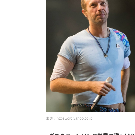
出典：
https://ord.yahoo.co.jp