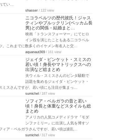
れてい…
shasser
/ 122 view
ニコラペルツの歴代彼氏！ジャス
ティンやブルックリン(ベッカム長
男)との関係・結婚まと…
映画「トランスフォーマー」にてヒロ
イン役を演じたこともある二コラペル
ツ。これまでに数多くのイケメン有名人と交…
aquanaut369
/ 161 view
ジェイダ・ピンケット・スミスの
若い頃！身長やマトリックスへの
出演など総まとめ
夫ウィル・スミスさんのビンタ騒動で
話題を集めるジェイダ・ピンケット・
スミスさんですが、若い頃にも注目が集まっ…
sumichel
/ 187 view
ソフィア・ベルガラの昔と若い
頃！身長と体重などスタイルも総
まとめ
アメリカの人気コメディドラマ『モダ
ンファミリー』に出演し人気を博すソ
フィア・ベルガラさんですが、若い頃は波乱…
sumichel
/ 317 view