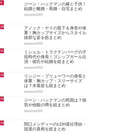
9
ジーン・ハックマンの嫁と子供！
結婚と離婚・再婚・自宅まとめ
aquanaut369
10
アノック・ヤイの股下＆身長や体
重！胸カップサイズからスタイル
抜群な姿を総まとめ
aquanaut369
11
ミシェル・トラクテンバーグの子
役時代や身長！ゴシップガール出
演・彼氏や結婚を総まとめ
aquanaut369
12
リンジー・ブリューワーの身長と
体重・胸カップ・スリーサイズ
は？水着姿も総まとめ
aquanaut369
13
ジーン・ハックマンの死因は？病
気や他殺の噂を総まとめ
aquanaut369
14
関口メンディーのLDH退社理由・
脱退の真相を総まとめ