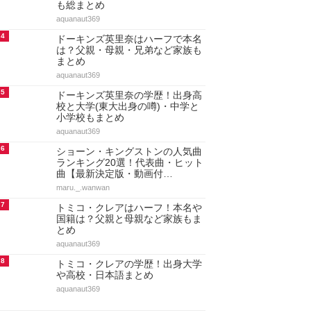
も総まとめ
aquanaut369
4
ドーキンズ英里奈はハーフで本名
は？父親・母親・兄弟など家族も
まとめ
aquanaut369
5
ドーキンズ英里奈の学歴！出身高
校と大学(東大出身の噂)・中学と
小学校もまとめ
aquanaut369
6
ショーン・キングストンの人気曲
ランキング20選！代表曲・ヒット
曲【最新決定版・動画付…
maru._.wanwan
7
トミコ・クレアはハーフ！本名や
国籍は？父親と母親など家族もま
とめ
aquanaut369
8
トミコ・クレアの学歴！出身大学
や高校・日本語まとめ
aquanaut369