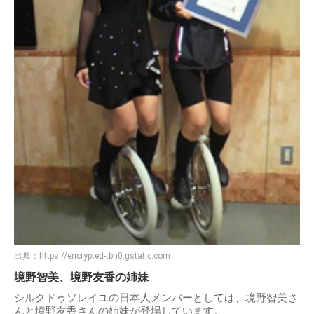
出典：
https://encrypted-tbn0.gstatic.com
境野智美、境野友香の姉妹
シルクドゥソレイユの日本人メンバーとしては、境野智美さ
んと境野友香さんの姉妹が登場しています。