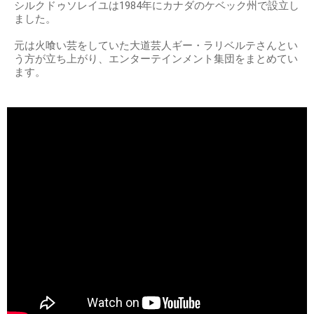
シルクドゥソレイユは1984年にカナダのケベック州で設立し
ました。
元は火喰い芸をしていた大道芸人ギー・ラリベルテさんとい
う方が立ち上がり、エンターテインメント集団をまとめてい
ます。