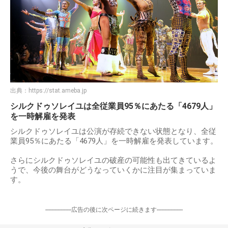
出典：
https://stat.ameba.jp
シルクドゥソレイユは全従業員95％にあたる「4679人」
を一時解雇を発表
シルクドゥソレイユは公演が存続できない状態となり、全従
業員95％にあたる「4679人」を一時解雇を発表しています。
さらにシルクドゥソレイユの破産の可能性も出てきているよ
うで、今後の舞台がどうなっていくかに注目が集まっていま
す。
-----------------広告の後に次ページに続きます-----------------