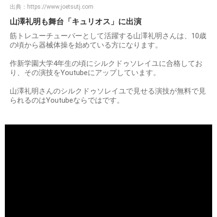
出典：
https://www.joetsutj.com
山澤礼明も舞台「キュリオス」に出演
筋トレユーチューバーとして活躍する山澤礼明さんは、10歳
の頃から器械体操を始めている方になります。
作新学園大学4年生の頃にシルクドゥソレイユに合格してお
り、その演技をYoutubeにアップしています。
山澤礼明さんのシルクドゥソレイユで見せる演技が無料で見
られるのはYoutubeならではです。