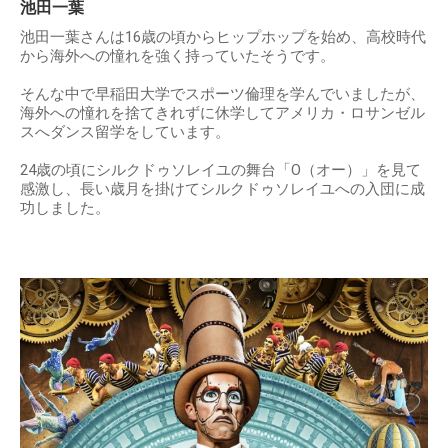
池田一葉
池田一葉さんは16歳の頃からヒップホップを始め、高校時代
から海外への憧れを強く持っていたそうです。
そんな中で早稲田大学でスポーツ倫理を学んでいましたが、
海外への憧れを捨てきれずに休学してアメリカ・ロサンゼル
スへダンス留学をしています。
24歳の頃にシルクドゥソレイユの舞台「O（オー）」を見て
感激し、長い歳月を掛けてシルクドゥソレイユへの入団に成
功しました。