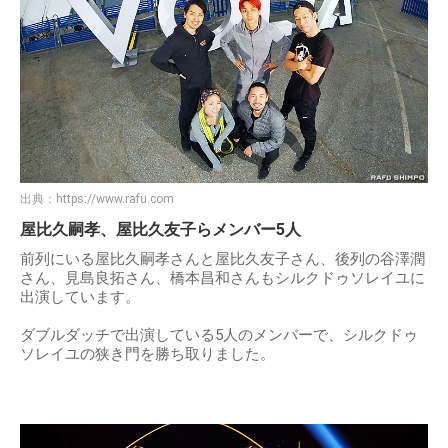
出典：
https://www.rafu.com
屋比久嗣孝、屋比久友子らメンバー5人
前列にいる屋比久嗣孝さんと屋比久友子さん、後列の谷澤潤
さん、見島良拓さん、橋本昌和さんもシルクドゥソレイユに
出演しています。
ダブルダッチで出演している5人のメンバーで、シルクドゥ
ソレイユの狭き門を勝ち取りました。