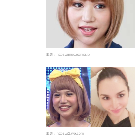
出典：
https://imgc.eximg.jp
出典：
https://i2.wp.com