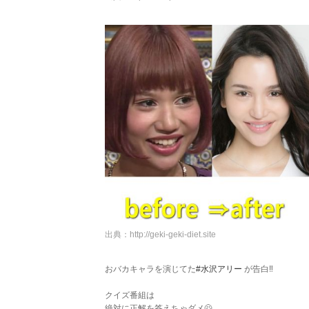
出典：
http://geki-geki-diet.site
おバカキャラを演じてた
#水沢アリー
が告白‼️
クイズ番組は
絶対に正解を答えちゃダメ🙅