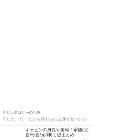
同じカテゴリーの記事
同じカテゴリーだから興味のある記事が見つかる！
ギャビンの身長や国籍！家族(父
親/母親/兄/姉)も総まとめ