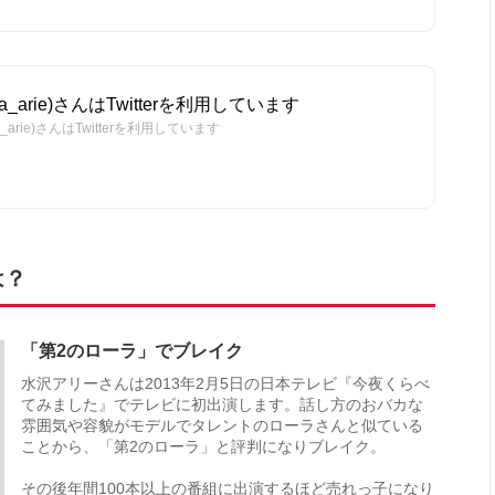
a_arie)さんはTwitterを利用しています
_arie)さんはTwitterを利用しています
は？
「第2のローラ」でブレイク
水沢アリーさんは2013年2月5日の日本テレビ『今夜くらべ
てみました』でテレビに初出演します。話し方のおバカな
雰囲気や容貌がモデルでタレントのローラさんと似ている
ことから、「第2のローラ」と評判になりブレイク。
その後年間100本以上の番組に出演するほど売れっ子になり