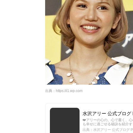
出典：
https://i1.wp.com
水沢アリー 公式ブログ Pow
❤️アリーの心の、心で書く、
も幸せに過ごせる秘訣を紹介す
出典：水沢アリー 公式ブログ Powe