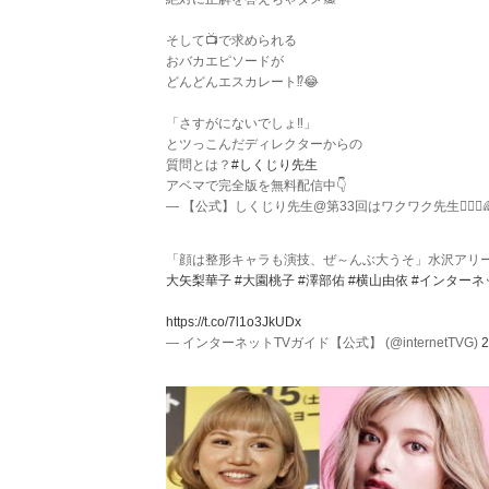
そして📺で求められる
おバカエピソードが
どんどんエスカレート⁉️😂
「さすがにないでしょ‼️」
とツっこんだディレクターからの
質問とは？
#しくじり先生
アベマで完全版を無料配信中👇
— 【公式】しくじり先生@第33回はワクワク先生🤹🏻‍♂️🌈 (@s
「顔は整形キャラも演技、ぜ～んぶ大うそ」水沢アリ
大矢梨華子
#大園桃子
#澤部佑
#横山由依
#インターネ
https://t.co/7l1o3JkUDx
— インターネットTVガイド【公式】 (@internetTVG)