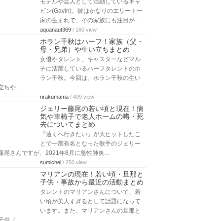
モデルや芸人として活動しているギャ
ビン(Gavin)。彼はかなりのエリート一
家の生まれで、その家族にも注目が…
aquanaut369
/ 160 view
ホラン千秋はハーフ！家族（父・
母・兄弟）や生い立ちまとめ
女優やタレント、キャスターなどマル
チに活躍しているハーフタレントのホ
ラン千秋。今回は、ホラン千秋の生い
立ちや…
rirakumama
/ 499 view
ジェリー藤尾の若い頃と現在！病
気や車椅子で老人ホームの噂・死
去についてまとめ
『遠くへ行きたい』が大ヒットしたこ
とで一躍有名となった歌手のジェリー
藤尾さんですが、2021年8月に急性肺炎…
sumichel
/ 250 view
マリアンの現在！若い頃・旦那と
子供・事故から最近の活動まとめ
タレントのマリアンさんについて、若
い頃が美人すぎるとして話題になって
います。また、マリアンさんの旦那と
子供（…