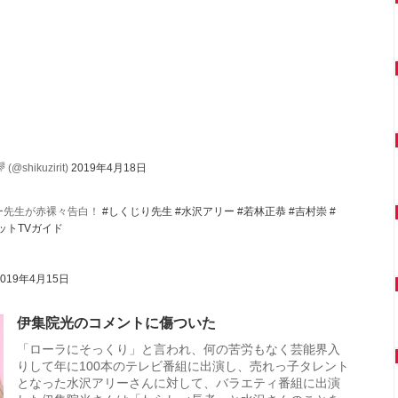
hikuzirit)
2019年4月18日
ー先生が赤裸々告白！
#しくじり先生
#水沢アリー
#若林正恭
#吉村崇
#
ットTVガイド
2019年4月15日
伊集院光のコメントに傷ついた
「ローラにそっくり」と言われ、何の苦労もなく芸能界入
りして年に100本のテレビ番組に出演し、売れっ子タレント
となった水沢アリーさんに対して、バラエティ番組に出演