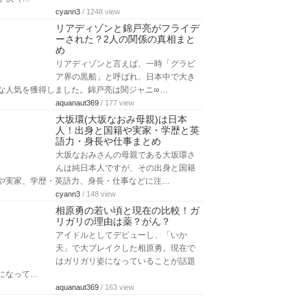
cyann3
/ 1248 view
リアディゾンと錦戸亮がフライデ
ーされた？2人の関係の真相まと
め
リアディゾンと言えば、一時「グラビ
ア界の黒船」と呼ばれ、日本中で大き
な人気を獲得しました。錦戸亮は関ジャニ∞…
aquanaut369
/ 177 view
大坂環(大坂なおみ母親)は日本
人！出身と国籍や実家・学歴と英
語力・身長や仕事まとめ
大坂なおみさんの母親である大坂環さ
んは純日本人ですが、その出身と国籍
や実家、学歴・英語力、身長・仕事などに注…
cyann3
/ 148 view
相原勇の若い頃と現在の比較！ガ
リガリの理由は薬？がん？
アイドルとしてデビューし、「いか
天」で大ブレイクした相原勇。現在で
はガリガリ姿になっていることが話題
になって…
aquanaut369
/ 163 view