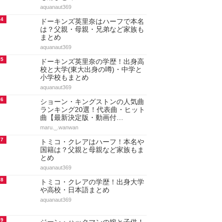
aquanaut369
4
ドーキンズ英里奈はハーフで本名
は？父親・母親・兄弟など家族も
まとめ
aquanaut369
5
ドーキンズ英里奈の学歴！出身高
校と大学(東大出身の噂)・中学と
小学校もまとめ
aquanaut369
6
ショーン・キングストンの人気曲
ランキング20選！代表曲・ヒット
曲【最新決定版・動画付…
maru._.wanwan
7
トミコ・クレアはハーフ！本名や
国籍は？父親と母親など家族もま
とめ
aquanaut369
8
トミコ・クレアの学歴！出身大学
や高校・日本語まとめ
aquanaut369
9