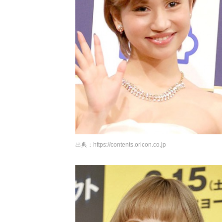
出典：
https://contents.oricon.co.jp