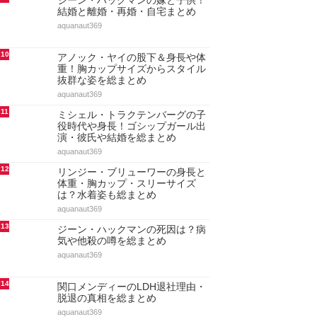
ジーン・ハックマンの嫁と子供！
結婚と離婚・再婚・自宅まとめ
aquanaut369
10
アノック・ヤイの股下＆身長や体
重！胸カップサイズからスタイル
抜群な姿を総まとめ
aquanaut369
11
ミシェル・トラクテンバーグの子
役時代や身長！ゴシップガール出
演・彼氏や結婚を総まとめ
aquanaut369
12
リンジー・ブリューワーの身長と
体重・胸カップ・スリーサイズ
は？水着姿も総まとめ
aquanaut369
13
ジーン・ハックマンの死因は？病
気や他殺の噂を総まとめ
aquanaut369
14
関口メンディーのLDH退社理由・
脱退の真相を総まとめ
aquanaut369