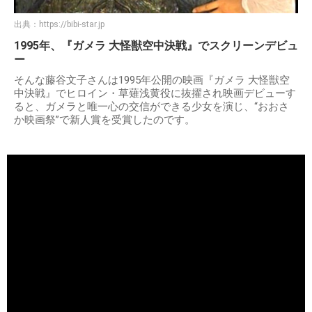
出典：
https://bibi-star.jp
1995年、『ガメラ 大怪獣空中決戦』でスクリーンデビュ
ー
そんな藤谷文子さんは1995年公開の映画『ガメラ 大怪獣空
中決戦』でヒロイン・草薙浅黄役に抜擢され映画デビューす
ると、ガメラと唯一心の交信ができる少女を演じ、“おおさ
か映画祭”で新人賞を受賞したのです。