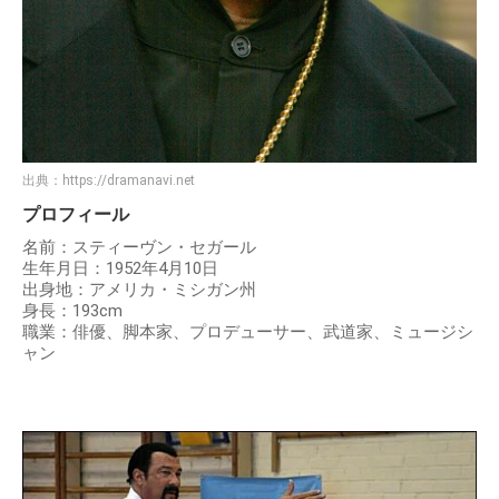
出典：
https://dramanavi.net
プロフィール
名前：スティーヴン・セガール
生年月日：1952年4月10日
出身地：アメリカ・ミシガン州
身長：193cm
職業：俳優、脚本家、プロデューサー、武道家、ミュージシ
ャン