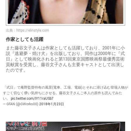
出典：
https://elinstyle.com
作家としても活躍
また藤谷文子さんは作家としても活躍しており、2001年に小
説『逃避夢・焼け犬』を出版しており、同作は2000年に『式
日』として映画化されると第13回東京国際映画祭最優秀芸術
貢献賞を受賞し、藤谷文子さんも主要キャストとして出演し
たのです。
「式日」で庵野監督特有の風景(電車、工場、電線)とそれに溶け込む登場人物が
すごく切なく儚い気持ちにさせる。藤谷文子さんご本人の原作も読んでみた
い。
pic.twitter.com/IY11raUSb7
— GFAN (@GWorks00)
2018年1月23日