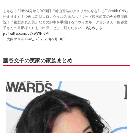
まもなく22時24分からBS朝日『町山智浩のアメリカの今を知るTV/with CNN』
始まります！今夜は新型コロナウイルス禍のハリウッド映画産業の今を徹底解
説！『複製された男』などの脚本を手掛けるハヴィエル・グヨンさん（藤谷文
子さんの旦那様！）もご出演！ぜひご覧ください！
#あめしる
pic.twitter.com/cCxWWNi6Mf
— 大内マサル (@o_uxi)
2020年9月18日
藤谷文子の実家の家族まとめ