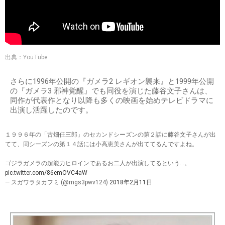
出典：YouTube
さらに1996年公開の『ガメラ2 レギオン襲来』と1999年公開
の『ガメラ3 邪神覚醒』でも同役を演じた藤谷文子さんは、
同作が代表作となり以降も多くの映画を始めテレビドラマに
出演し活躍したのです。
１９９６年の「古畑任三郎」のセカンドシーズンの第２話に藤谷文子さんが出
てて、同シーズンの第１４話には小高恵美さんが出ててるんですよね。
ゴジラガメラの超能力ヒロインであるお二人が出演してるという…。
pic.twitter.com/86emOVC4aW
— スガワラタカフミ (@mgs3pwv124)
2018年2月11日