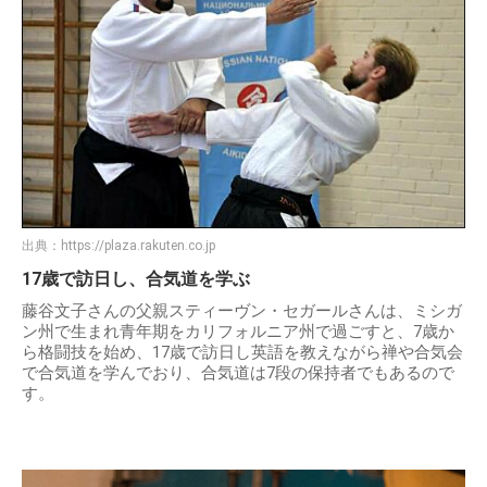
出典：
https://plaza.rakuten.co.jp
17歳で訪日し、合気道を学ぶ
藤谷文子さんの父親スティーヴン・セガールさんは、ミシガ
ン州で生まれ青年期をカリフォルニア州で過ごすと、7歳か
ら格闘技を始め、17歳で訪日し英語を教えながら禅や合気会
で合気道を学んでおり、合気道は7段の保持者でもあるので
す。