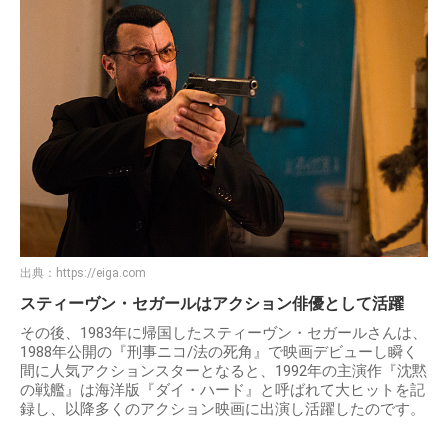
出典：
https://eiga.com
スティーヴン・セガールはアクション俳優として活躍
その後、1983年に帰国したスティーヴン・セガールさんは、
1988年公開の『刑事ニコ/法の死角』で映画デビューし瞬く
間に人気アクションスターとなると、1992年の主演作『沈黙
の戦艦』は海洋版『ダイ・ハード』と呼ばれて大ヒットを記
録し、以降多くのアクション映画に出演し活躍したのです。