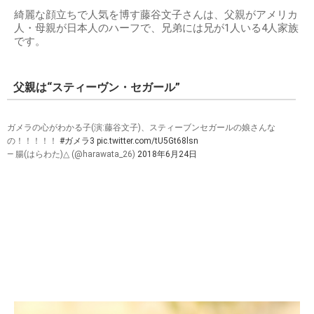
綺麗な顔立ちで人気を博す藤谷文子さんは、父親がアメリカ
人・母親が日本人のハーフで、兄弟には兄が1人いる4人家族
です。
父親は“スティーヴン・セガール”
ガメラの心がわかる子(演:藤谷文子)、スティーブンセガールの娘さんな
の！！！！！
#ガメラ3
pic.twitter.com/tU5Gt68lsn
— 腸(はらわた)△ (@harawata_26)
2018年6月24日