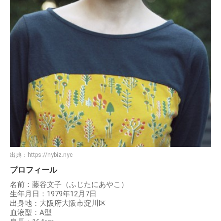
出典：
https://nybiz.nyc
プロフィール
名前：藤谷文子（ふじたにあやこ）
生年月日：1979年12月7日
出身地：大阪府大阪市淀川区
血液型：A型