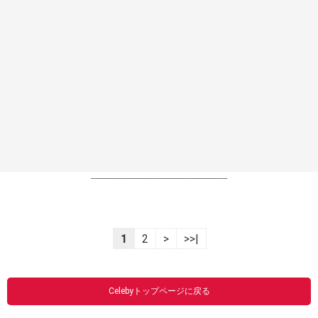
----------------------------------------------------------------
1
2
>
>>|
Celebyトップページに戻る