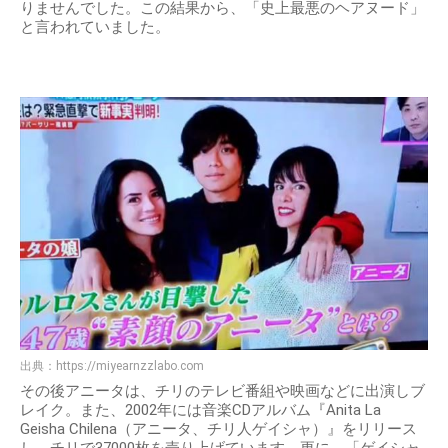
りませんでした。この結果から、「史上最悪のヘアヌード」
と言われていました。
出典：
https://miyearnzzlabo.com
その後アニータは、チリのテレビ番組や映画などに出演しブ
レイク。また、2002年には音楽CDアルバム『Anita La
Geisha Chilena（アニータ、チリ人ゲイシャ）』をリリース