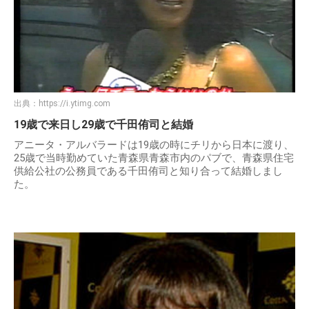
出典：
https://i.ytimg.com
19歳で来日し29歳で千田侑司と結婚
アニータ・アルバラードは19歳の時にチリから日本に渡り、
25歳で当時勤めていた青森県青森市内のパブで、青森県住宅
供給公社の公務員である千田侑司と知り合って結婚しまし
た。