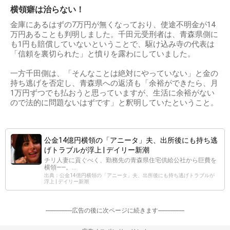
横領癖は治らない！
金庫にあるはずの7万円が無くなっており、使途不明金が14
万円あることも判明しました。千田元受刑者は、青森県側に
も1円も賠償していないということで、駆け込み寺の代表は
「信頼を裏切られた」と憤りを露わにしていました。
一方千田側は、「そんなことは絶対にやっていない」と金の
持ち逃げを否定し、青森県への返済も「余裕ができたら、月
1万円ずつでも払おうと思っていますが、生活に余裕がない
ので法的に問題ないはずです」と釈明していたということ。
公金14億円横領の「アニータ」夫、出所後にも持ち逃
げトラブルが浮上 | デイリー新潮
チリ人妻に貢ぐべく、勤務先の青森県住宅供給公社から巨費を
横領――。…
出典：公金14億円横領の「アニータ」夫、出所後にも持ち逃げトラブルが
浮上 | デイリー新潮
-----------------広告の後に次ページに続きます-----------------