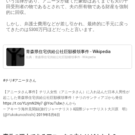
いう法律があり、アニータが建てた豪邸はあくまでも夫の千
田受刑者の物であるとされて、夫の所有物である財産を強制
的に回収。
しかし、弁護士費用などが差し引かれ、最終的に手元に戻っ
てきたのは5300万円ほどだったと言います。
青森県住宅供給公社巨額横領事件 - Wikipedia
出典：青森県住宅供給公社巨額横領事件 - Wikipedia
#チリ
#アニータさん
【アニータさん事件】チリ人女性（アニータさん）に入れ込んだ日本人男性が
起こした青森県住宅供給公社巨額横領事件！チリのサンティアゴから発信
https://t.co/YLrjmN2Ny7
@YouTube
さんから
— アキーラ海外見聞録(旅行ジャーナリスト&国際ジャーナリスト大川原 明）
(@Yukokunoshishi)
2019年5月6日