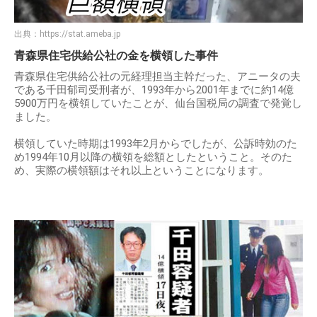
出典：
https://stat.ameba.jp
青森県住宅供給公社の金を横領した事件
青森県住宅供給公社の元経理担当主幹だった、アニータの夫
である千田郁司受刑者が、1993年から2001年までに約14億
5900万円を横領していたことが、仙台国税局の調査で発覚し
ました。
横領していた時期は1993年2月からでしたが、公訴時効のた
め1994年10月以降の横領を総額としたということ。そのた
め、実際の横領額はそれ以上ということになります。