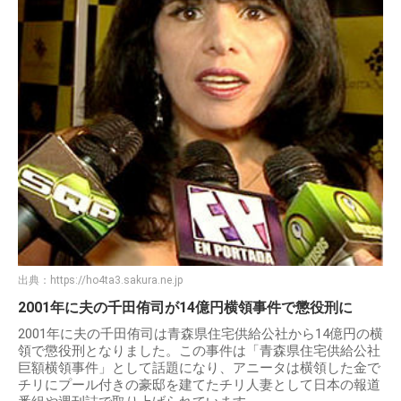
出典：
https://ho4ta3.sakura.ne.jp
2001年に夫の千田侑司が14億円横領事件で懲役刑に
2001年に夫の千田侑司は青森県住宅供給公社から14億円の横
領で懲役刑となりました。この事件は「青森県住宅供給公社
巨額横領事件」として話題になり、アニータは横領した金で
チリにプール付きの豪邸を建てたチリ人妻として日本の報道