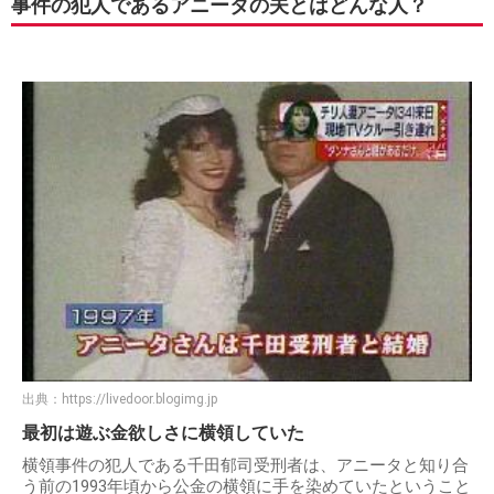
事件の犯人であるアニータの夫とはどんな人？
出典：
https://livedoor.blogimg.jp
最初は遊ぶ金欲しさに横領していた
横領事件の犯人である千田郁司受刑者は、アニータと知り合
う前の1993年頃から公金の横領に手を染めていたということ