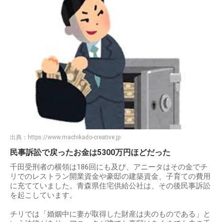
出典：
https://www.machikado-creative.jp
民事訴訟で戻ったお金は5300万円ほどだった
千田受刑者の横領は186回にも及び、アニータはその金でチ
リでのレストラン開業資金や豪邸の建築資金、子育ての費用
に充てていました。青森県住宅供給公社は、その後民事訴訟
を起こしています。
チリでは「婚姻中に妻が取得した財産は夫のものである」と