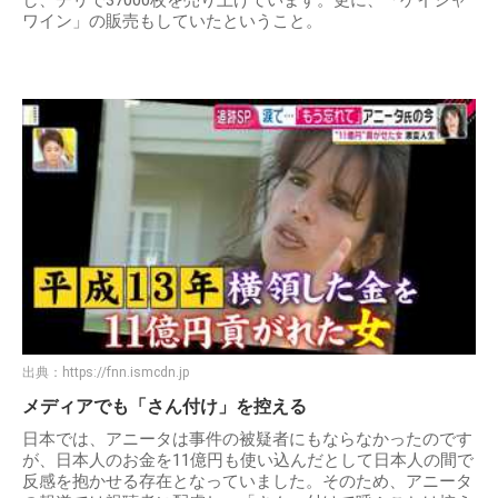
し、チリで37000枚を売り上げています。更に、「ゲイシャ
ワイン」の販売もしていたということ。
出典：
https://fnn.ismcdn.jp
メディアでも「さん付け」を控える
日本では、アニータは事件の被疑者にもならなかったのです
が、日本人のお金を11億円も使い込んだとして日本人の間で
反感を抱かせる存在となっていました。そのため、アニータ