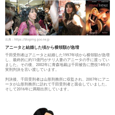
出典：
https://blogimg.goo.ne.jp
アニータと結婚した頃から横領額が急増
千田受刑者はアニータと結婚した1997年頃から横領額が急増
し、最終的に約11億円がチリ人妻のアニータの手に渡ってい
ました。その後、2002年に青森地裁は千田被告に懲役14年の
実刑判決を言い渡しています。
判決後、千田受刑者は山形刑務所に収監され、2007年にアニ
ータが山形刑務所に訪れて千田受刑者と面会していました。
そして2016年に満期出所しています。