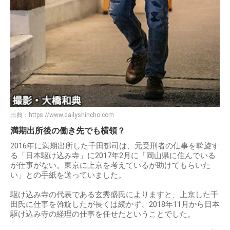
出典：
https://www.dailyshincho.com
満期出所後の働き先でも横領？
2016年に満期出所した千田郁司は、元受刑者の仕事を斡旋す
る「日本駆け込み寺」に2017年2月に「岡山県に住んでいる
が仕事がない。東京に上京を考えているが助けてもらいた
い」との手紙を送っていました。
駆け込み寺の代表である玄秀盛氏によりますと、上京した千
田氏に仕事を斡旋したが長くは続かず、2018年11月から日本
駆け込み寺の経理の仕事を任せたということでした。