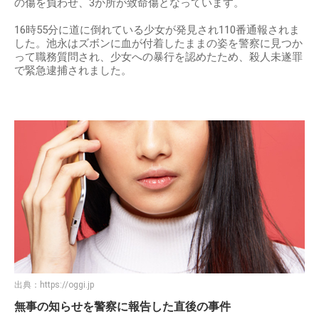
の傷を負わせ、3か所が致命傷となっています。
16時55分に道に倒れている少女が発見され110番通報されま
した。池永はズボンに血が付着したままの姿を警察に見つか
って職務質問され、少女への暴行を認めたため、殺人未遂罪
で緊急逮捕されました。
出典：
https://oggi.jp
無事の知らせを警察に報告した直後の事件