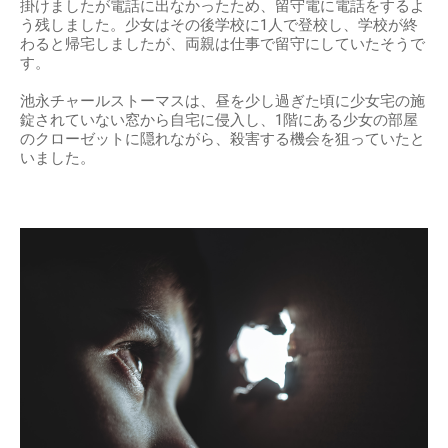
掛けましたが電話に出なかったため、留守電に電話をするよ
う残しました。少女はその後学校に1人で登校し、学校が終
わると帰宅しましたが、両親は仕事で留守にしていたそうで
す。
池永チャールストーマスは、昼を少し過ぎた頃に少女宅の施
錠されていない窓から自宅に侵入し、1階にある少女の部屋
のクローゼットに隠れながら、殺害する機会を狙っていたと
いました。