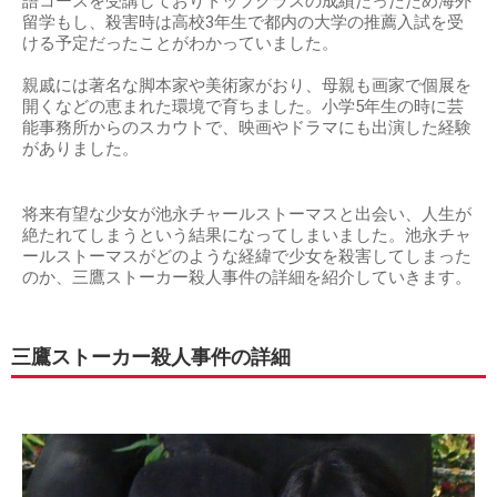
語コースを受講しておりトップクラスの成績だったため海外
留学もし、殺害時は高校3年生で都内の大学の推薦入試を受
ける予定だったことがわかっていました。
親戚には著名な脚本家や美術家がおり、母親も画家で個展を
開くなどの恵まれた環境で育ちました。小学5年生の時に芸
能事務所からのスカウトで、映画やドラマにも出演した経験
がありました。
将来有望な少女が池永チャールストーマスと出会い、人生が
絶たれてしまうという結果になってしまいました。池永チャ
ールストーマスがどのような経緯で少女を殺害してしまった
のか、三鷹ストーカー殺人事件の詳細を紹介していきます。
三鷹ストーカー殺人事件の詳細