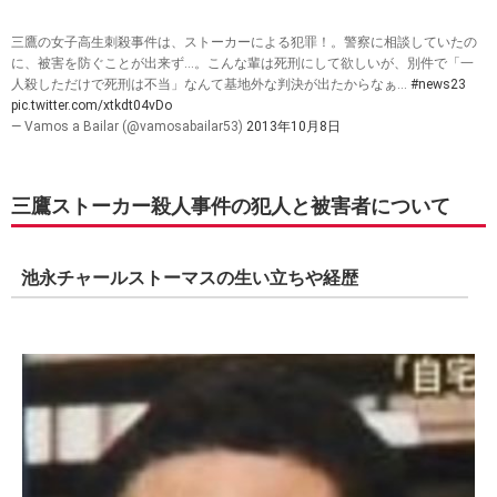
三鷹の女子高生刺殺事件は、ストーカーによる犯罪！。警察に相談していたの
に、被害を防ぐことが出来ず…。こんな輩は死刑にして欲しいが、別件で「一
人殺しただけで死刑は不当」なんて基地外な判決が出たからなぁ…
#news23
pic.twitter.com/xtkdt04vDo
— Vamos a Bailar (@vamosabailar53)
2013年10月8日
三鷹ストーカー殺人事件の犯人と被害者について
池永チャールストーマスの生い立ちや経歴