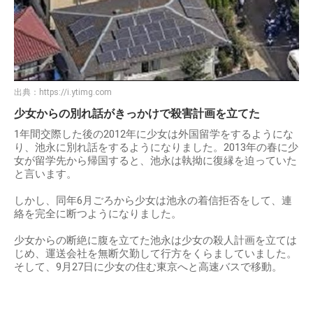
出典：
https://i.ytimg.com
少女からの別れ話がきっかけで殺害計画を立てた
1年間交際した後の2012年に少女は外国留学をするようにな
り、池永に別れ話をするようになりました。2013年の春に少
女が留学先から帰国すると、池永は執拗に復縁を迫っていた
と言います。
しかし、同年6月ごろから少女は池永の着信拒否をして、連
絡を完全に断つようになりました。
少女からの断絶に腹を立てた池永は少女の殺人計画を立ては
じめ、運送会社を無断欠勤して行方をくらましていました。
そして、9月27日に少女の住む東京へと高速バスで移動。