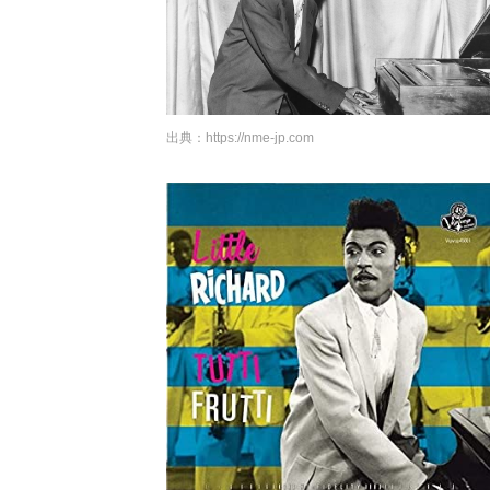
出典：
https://nme-jp.com