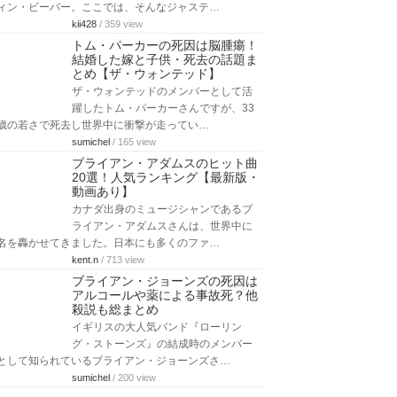
ィン・ビーバー。ここでは、そんなジャステ…
kii428
/ 359 view
トム・パーカーの死因は脳腫瘍！
結婚した嫁と子供・死去の話題ま
とめ【ザ・ウォンテッド】
ザ・ウォンテッドのメンバーとして活
躍したトム・パーカーさんですが、33
歳の若さで死去し世界中に衝撃が走ってい…
sumichel
/ 165 view
ブライアン・アダムスのヒット曲
20選！人気ランキング【最新版・
動画あり】
カナダ出身のミュージシャンであるブ
ライアン・アダムスさんは、世界中に
名を轟かせてきました。日本にも多くのファ…
kent.n
/ 713 view
ブライアン・ジョーンズの死因は
アルコールや薬による事故死？他
殺説も総まとめ
イギリスの大人気バンド『ローリン
グ・ストーンズ』の結成時のメンバー
として知られているブライアン・ジョーンズさ…
sumichel
/ 200 view