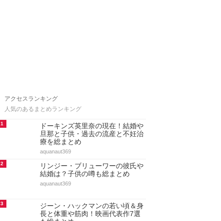
アクセスランキング
人気のあるまとめランキング
1
ドーキンズ英里奈の現在！結婚や
旦那と子供・過去の流産と不妊治
療を総まとめ
aquanaut369
2
リンジー・ブリューワーの彼氏や
結婚は？子供の噂も総まとめ
aquanaut369
3
ジーン・ハックマンの若い頃＆身
長と体重や筋肉！映画代表作7選