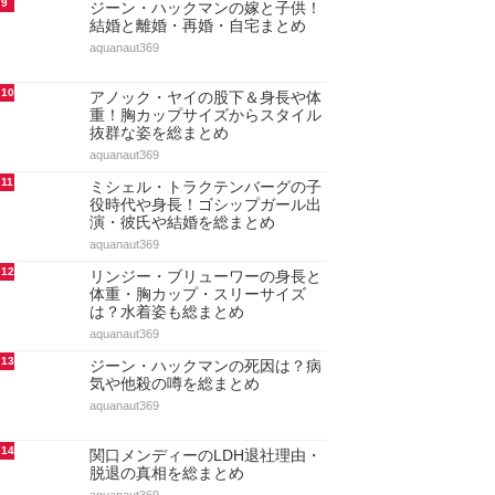
9
ジーン・ハックマンの嫁と子供！
結婚と離婚・再婚・自宅まとめ
aquanaut369
10
アノック・ヤイの股下＆身長や体
重！胸カップサイズからスタイル
抜群な姿を総まとめ
aquanaut369
11
ミシェル・トラクテンバーグの子
役時代や身長！ゴシップガール出
演・彼氏や結婚を総まとめ
aquanaut369
12
リンジー・ブリューワーの身長と
体重・胸カップ・スリーサイズ
は？水着姿も総まとめ
aquanaut369
13
ジーン・ハックマンの死因は？病
気や他殺の噂を総まとめ
aquanaut369
14
関口メンディーのLDH退社理由・
脱退の真相を総まとめ