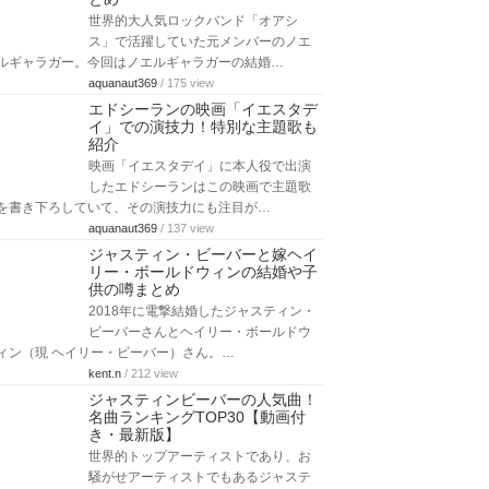
世界的大人気ロックバンド「オアシ
ス」で活躍していた元メンバーのノエ
ルギャラガー。今回はノエルギャラガーの結婚…
aquanaut369
/ 175 view
エドシーランの映画「イエスタデ
イ」での演技力！特別な主題歌も
紹介
映画「イエスタデイ」に本人役で出演
したエドシーランはこの映画で主題歌
を書き下ろしていて、その演技力にも注目が…
aquanaut369
/ 137 view
ジャスティン・ビーバーと嫁ヘイ
リー・ボールドウィンの結婚や子
供の噂まとめ
2018年に電撃結婚したジャスティン・
ビーバーさんとヘイリー・ボールドウ
ィン（現 ヘイリー・ビーバー）さん。…
kent.n
/ 212 view
ジャスティンビーバーの人気曲！
名曲ランキングTOP30【動画付
き・最新版】
世界的トップアーティストであり、お
騒がせアーティストでもあるジャステ