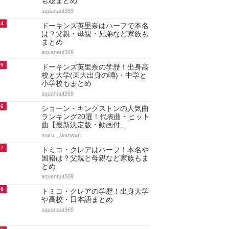
も総まとめ
aquanaut369
4
ドーキンズ英里奈はハーフで本名
は？父親・母親・兄弟など家族も
まとめ
aquanaut369
5
ドーキンズ英里奈の学歴！出身高
校と大学(東大出身の噂)・中学と
小学校もまとめ
aquanaut369
6
ショーン・キングストンの人気曲
ランキング20選！代表曲・ヒット
曲【最新決定版・動画付…
maru._.wanwan
7
トミコ・クレアはハーフ！本名や
国籍は？父親と母親など家族もま
とめ
aquanaut369
8
トミコ・クレアの学歴！出身大学
や高校・日本語まとめ
aquanaut369