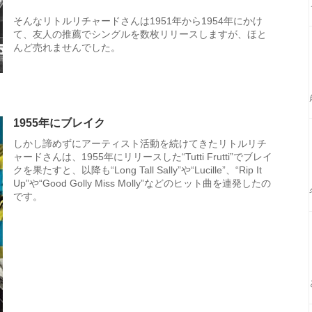
そんなリトルリチャードさんは1951年から1954年にかけ
て、友人の推薦でシングルを数枚リリースしますが、ほと
んど売れませんでした。
1955年にブレイク
しかし諦めずにアーティスト活動を続けてきたリトルリチ
ャードさんは、1955年にリリースした“Tutti Frutti”でブレイ
クを果たすと、以降も“Long Tall Sally”や“Lucille”、“Rip It
Up”や“Good Golly Miss Molly”などのヒット曲を連発したの
です。