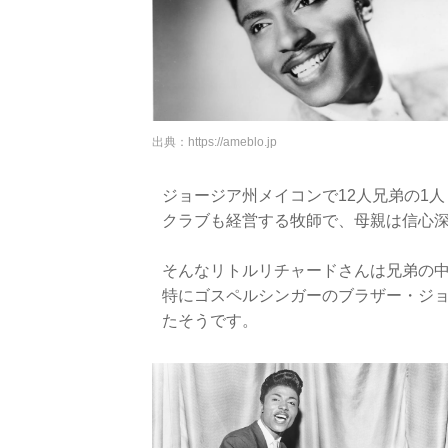
出典：
https://ameblo.jp
ジョージア州メイコンで12人兄弟の1
クラブも経営する牧師で、母親は信心
そんなリトルリチャードさんは兄弟の
特にゴスペルシンガーのブラザー・ジ
たそうです。