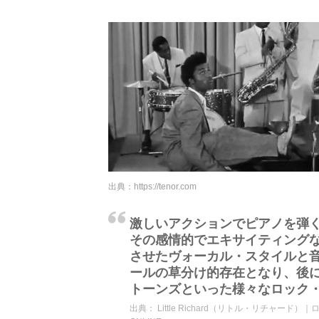
出典：
https://tenor.com
激しいアクションでピアノを弾
その感情的でエキサイティング
させたヴォーカル・スタイルと
ールの草分け的存在となり、後
トーンズといった様々なロック
出典：
Little Richard（リトル・リチャード）