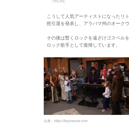
ONLINE
こうして人気アーティストになったリト
然引退を発表し、アラバマ州のオーク
その後は暫くロックを遠ざけゴスペルを
ロック歌手として復帰しています。
出典：
https://itsyowyow.com