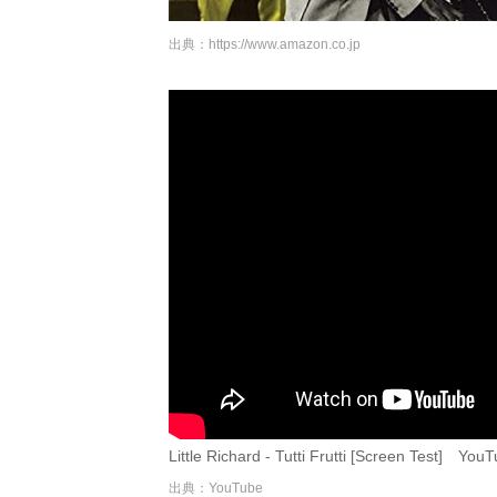
出典：
https://www.amazon.co.jp
Little Richard - Tutti Frutti [Screen Test] You
出典：YouTube