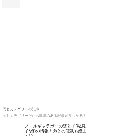
同じカテゴリーの記事
同じカテゴリーだから興味のある記事が見つかる！
ノエルギャラガーの嫁と子供(息
子/娘)の情報！弟との確執も総ま
とめ