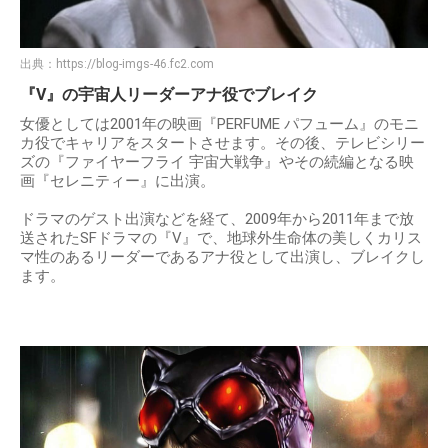
出典：
https://blog-imgs-46.fc2.com
『V』の宇宙人リーダーアナ役でブレイク
女優としては2001年の映画『PERFUME パフューム』のモニ
カ役でキャリアをスタートさせます。その後、テレビシリー
ズの『ファイヤーフライ 宇宙大戦争』やその続編となる映
画『セレニティー』に出演。
ドラマのゲスト出演などを経て、2009年から2011年まで放
送されたSFドラマの『V』で、地球外生命体の美しくカリス
マ性のあるリーダーであるアナ役として出演し、ブレイクし
ます。