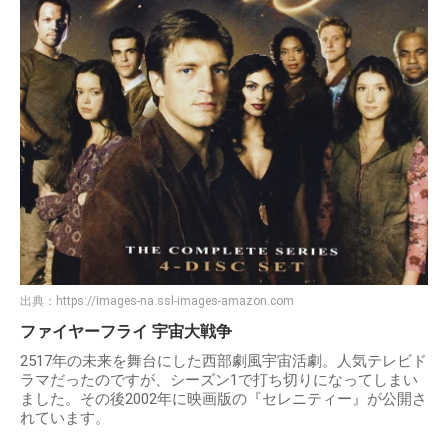
出典：
https://images-na.ssl-images-amazon.com
ファイヤーフライ 宇宙大戦争
2517年の未来を舞台にした西部劇風宇宙活劇。人気テレビド
ラマだったのですが、シーズン1で打ち切りになってしまい
ました。その後2002年に映画版の『セレニティー』が公開さ
れています。