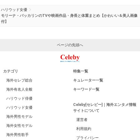
ハリウッド女優
モリーナ・バッカリンのTVや映画作品・身長と体重まとめ【かわいい＆美人画像
付】
ページの先頭へ
カテゴリ
特集一覧
海外セレブ総合
キュレーター一覧
海外有名人全般
キーワード一覧
ハリウッド俳優
Celeby[セレビー]｜海外エンタメ情報
ハリウッド女優
サイトについて
海外男性モデル
運営者
海外女性モデル
利用規約
海外男性歌手
プライバシー