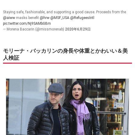
Staying safe, fashionable, and supporting a good cause. Proceeds from the
@aiww
masks benefit
@hrw
@MSF_USA
@RefugeesIntl
pic.twitter.com/Nj9SAMbGBm
— Morena Baccarin (@missmorenab)
2020年6月29日
モリーナ・バッカリンの身長や体重とかわいい＆美
人検証