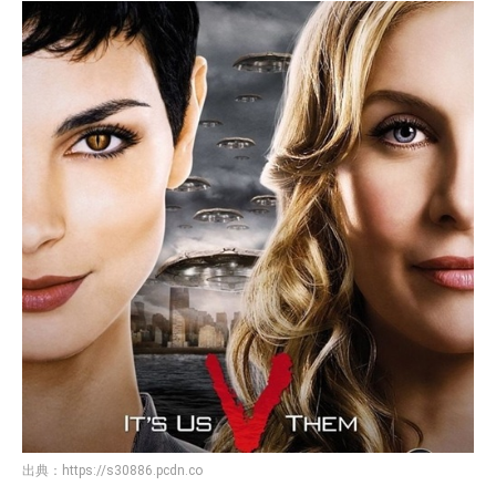
出典：
https://s30886.pcdn.co