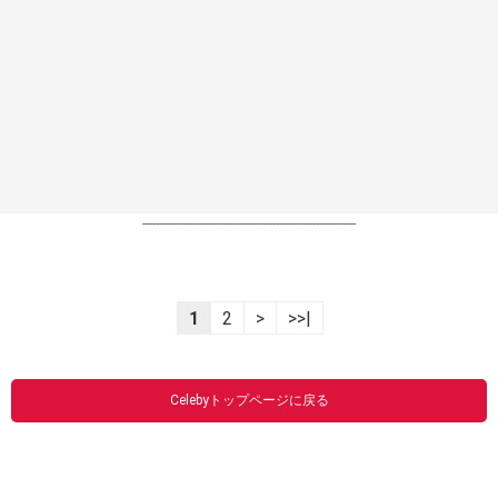
----------------------------------------------------------------
1
2
>
>>|
Celebyトップページに戻る