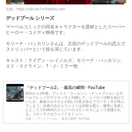
出典：
https://cdn-ak.f.st-hatena.com
デッドプール シリーズ
マーベルコミックの同名キャラクターを題材としたスーパー
ヒーロー・コメディ映画です。
モリーナ・バッカリンさんは、主役のデッドプールの恋人で
ストリッパーという役を演じています。
キャスト：ライアン・レイノルズ、モリーナ・バッカリン、
エド・スクライン、T・J・ミラー他
『デッドプール2』 - 最高の瞬間 - YouTube
前作から2年後。ウェイド・ウィルソン（デッドプール）はガ
ールフレンドのヴァネッサと同棲して、ヒーロー活動を続けて
いたが、麻薬カルテルとの戦いの巻き添えでヴァネッサが死ん
でしまう。自責の念からウェイドは自殺を図り、爆死に失敗し
たところでX-MENのメンバーのコロッサスによって保護され
る。コロッサスはウェイドをミュー...
出典：『デッドプール2』 - 最高の瞬間 - YouTube