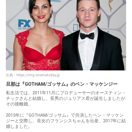
出典：
https://img.cinematoday.jp
旦那は『GOTHAM/ゴッサム』のベン・マッケンジー
私生活では、2011年11月にプロデューサーのオースティン・
チックさんと結婚し、長男のジュリアス君が誕生しましたが
その後離婚。
2015年に『GOTHAM/ゴッサム』で共演したベン・マッケン
ジーと交際し、長女のフランシスちゃんを出産、2017年に結
婚しました。