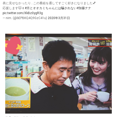
表に見せなかったり…この番組を通してすごく好きになりました💕
応援します🐱🌷
#月とオオカミちゃんには騙されない
#加藤ナナ
pic.twitter.com/XkBz0ygR3g
— nim. (@bEPBKQ4Q9GzC41u)
2020年3月31日