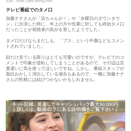
出典：
https://pbs.twimg.com
テレビ番組でのタメ口
加藤ナナさんが「浜ちゃんが！」や「水曜日のダウンタウ
ン」に出演した時に、年上の方や先輩に対しても終始タメ口
だったことが視聴者の気分を害したようでした。
タメ口だけならまだしも、「ブス」という中傷などもコメン
トされていました。
顔だけ見ている限りはとても可愛いのですが、テレビでのコ
メントで印象が逆転してしまうことがあるので、その辺は言
葉遣いに気を使ってほしいですね。しかし、番組スタッフが
面白おかしく演出している場合もあるので、一概に加藤ナナ
さんの性格には結びつかないかもしれません。