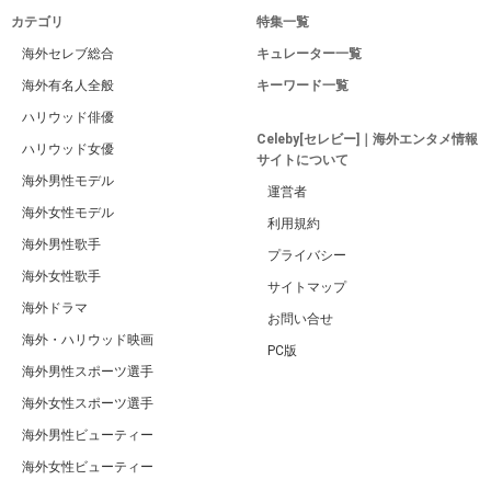
カテゴリ
特集一覧
海外セレブ総合
キュレーター一覧
海外有名人全般
キーワード一覧
ハリウッド俳優
Celeby[セレビー]｜海外エンタメ情報
ハリウッド女優
サイトについて
海外男性モデル
運営者
海外女性モデル
利用規約
海外男性歌手
プライバシー
海外女性歌手
サイトマップ
海外ドラマ
お問い合せ
海外・ハリウッド映画
PC版
海外男性スポーツ選手
海外女性スポーツ選手
海外男性ビューティー
海外女性ビューティー