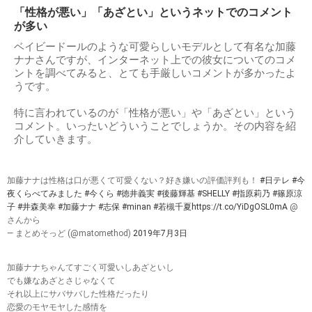
「性格が悪い」「あざとい」というネットでのコメント
が多い
ベイビードールのような可愛らしいモデルとして有名な加藤
ナナさんですが、インターネット上での彼女についてのコメ
ントを調べてみると、とても手厳しいコメントが多かったよ
うです。
特に言われているのが「性格が悪い」や「あざとい」という
コメント。いったいどういうことでしょうか。その内容を紹
介していきます。
加藤ナナは性格は口が悪くて可愛くない？好き嫌いの評価評判も！
#日テレ
#今
夜くらべてみました
#今くら
#徳井義実
#後藤輝基
#SHELLY
#指原莉乃
#篠原涼
子
#井森美幸
#加藤ナナ
#志保
#minan
#若槻千夏
https://t.co/YiDgOSL0mA
@
さんから
— まとめそっど (@matomethod)
2019年7月3日
加藤ナナちゃんてすごく可愛いしあざといし
でも嫌なあざとさじゃなくて
それ以上にサバサバした性格だったり
恋愛のモヤモヤした感情を