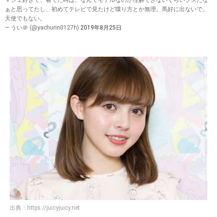
マジェ好きで、着てた時は、なんでモデルなのか理解できないくらいブスだな
ぁと思ってたし、初めてテレビで見たけど喋り方とか無理。馬好に出ないで。
天使でもない。
— うい＠ (@yachurin0127h)
2019年8月25日
出典：
https://juicyjuicy.net