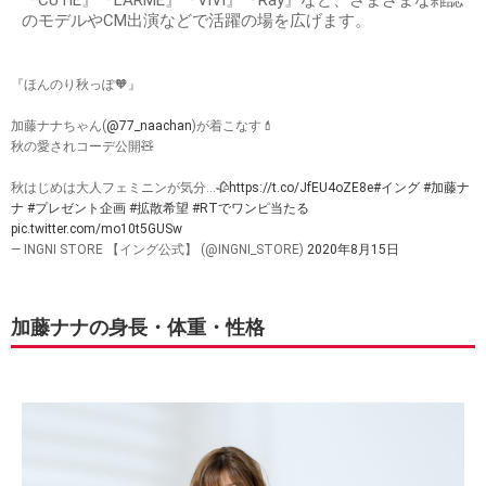
『CUTiE』『LARME』『ViVi』『Ray』など、さまざまな雑誌
のモデルやCM出演などで活躍の場を広げます。
『ほんのり秋っぽ🧡』
加藤ナナちゃん(
@77_naachan
)が着こなす💄
秋の愛されコーデ公開🧸
秋はじめは大人フェミニンが気分…🥀
https://t.co/JfEU4oZE8e
#イング
#加藤ナ
ナ
#プレゼント企画
#拡散希望
#RTでワンピ当たる
pic.twitter.com/mo10t5GUSw
— INGNI STORE 【イング公式】 (@INGNI_STORE)
2020年8月15日
加藤ナナの身長・体重・性格