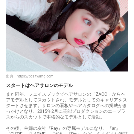
出典：
https://pbs.twimg.com
スタートはヘアサロンのモデル
また同年、フェイスブックでヘアサロンの「ZACC」からヘ
アモデルとしてスカウトされ、モデルとしてのキャリアをス
タートさせます。サロンの看板やヘアカタログへの掲載がき
っかけとなり、2015年2月に芸能プロダクションのエープラ
スからのスカウトで本格的なモデルとして活動。
その後、主婦の友社『Ray』の専属モデルになり、『ar』