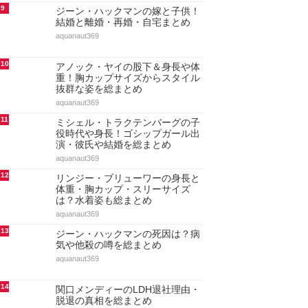
9
ジーン・ハックマンの嫁と子供！
結婚と離婚・再婚・自宅まとめ
aquanaut369
10
アノック・ヤイの股下＆身長や体
重！胸カップサイズからスタイル
抜群な姿を総まとめ
aquanaut369
11
ミシェル・トラクテンバーグの子
役時代や身長！ゴシップガール出
演・彼氏や結婚を総まとめ
aquanaut369
12
リンジー・ブリューワーの身長と
体重・胸カップ・スリーサイズ
は？水着姿も総まとめ
aquanaut369
13
ジーン・ハックマンの死因は？病
気や他殺の噂を総まとめ
aquanaut369
14
関口メンディーのLDH退社理由・
脱退の真相を総まとめ