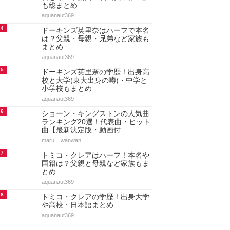
も総まとめ
aquanaut369
4
ドーキンズ英里奈はハーフで本名
は？父親・母親・兄弟など家族も
まとめ
aquanaut369
5
ドーキンズ英里奈の学歴！出身高
校と大学(東大出身の噂)・中学と
小学校もまとめ
aquanaut369
6
ショーン・キングストンの人気曲
ランキング20選！代表曲・ヒット
曲【最新決定版・動画付…
maru._.wanwan
7
トミコ・クレアはハーフ！本名や
国籍は？父親と母親など家族もま
とめ
aquanaut369
8
トミコ・クレアの学歴！出身大学
や高校・日本語まとめ
aquanaut369