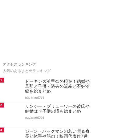
アクセスランキング
人気のあるまとめランキング
1
ドーキンズ英里奈の現在！結婚や
旦那と子供・過去の流産と不妊治
療を総まとめ
aquanaut369
2
リンジー・ブリューワーの彼氏や
結婚は？子供の噂も総まとめ
aquanaut369
3
ジーン・ハックマンの若い頃＆身
長と体重や筋肉！映画代表作7選