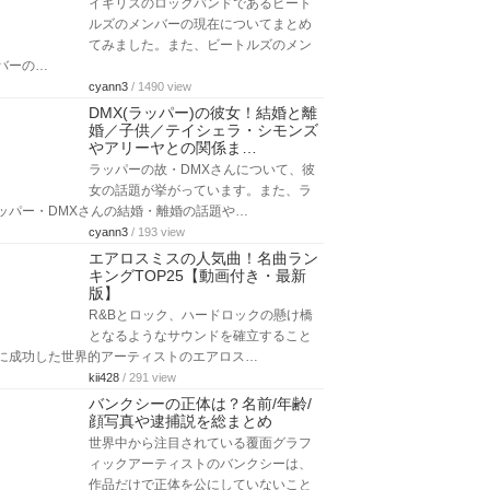
イギリスのロックバンドであるビート
ルズのメンバーの現在についてまとめ
てみました。また、ビートルズのメン
バーの…
cyann3
/ 1490 view
DMX(ラッパー)の彼女！結婚と離
婚／子供／テイシェラ・シモンズ
やアリーヤとの関係ま…
ラッパーの故・DMXさんについて、彼
女の話題が挙がっています。また、ラ
ッパー・DMXさんの結婚・離婚の話題や…
cyann3
/ 193 view
エアロスミスの人気曲！名曲ラン
キングTOP25【動画付き・最新
版】
R&Bとロック、ハードロックの懸け橋
となるようなサウンドを確立すること
に成功した世界的アーティストのエアロス…
kii428
/ 291 view
バンクシーの正体は？名前/年齢/
顔写真や逮捕説を総まとめ
世界中から注目されている覆面グラフ
ィックアーティストのバンクシーは、
作品だけで正体を公にしていないこと