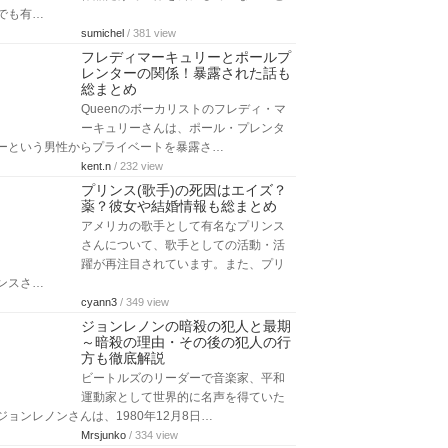
でも有…
sumichel
/ 381 view
フレディマーキュリーとポールプ
レンターの関係！暴露された話も
総まとめ
Queenのボーカリストのフレディ・マ
ーキュリーさんは、ポール・プレンタ
ーという男性からプライベートを暴露さ…
kent.n
/ 232 view
プリンス(歌手)の死因はエイズ？
薬？彼女や結婚情報も総まとめ
アメリカの歌手として有名なプリンス
さんについて、歌手としての活動・活
躍が再注目されています。また、プリ
ンスさ…
cyann3
/ 349 view
ジョンレノンの暗殺の犯人と最期
～暗殺の理由・その後の犯人の行
方も徹底解説
ビートルズのリーダーで音楽家、平和
運動家として世界的に名声を得ていた
ジョンレノンさんは、1980年12月8日…
Mrsjunko
/ 334 view