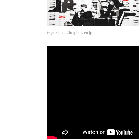
出典：
https://img.hmv.co.jp