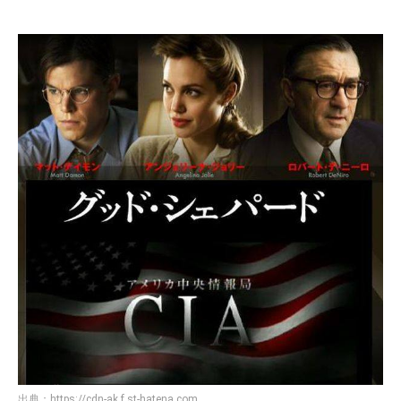
出典：
https://cdn-ak.f.st-hatena.com