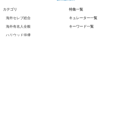
カテゴリ
特集一覧
海外セレブ総合
キュレーター一覧
海外有名人全般
キーワード一覧
ハリウッド俳優
Celeby[セレビー]｜海外エンタメ情報
ハリウッド女優
サイトについて
海外男性モデル
運営者
海外女性モデル
利用規約
海外男性歌手
プライバシー
海外女性歌手
サイトマップ
海外ドラマ
お問い合せ
海外・ハリウッド映画
PC版
海外男性スポーツ選手
海外女性スポーツ選手
海外男性ビューティー
海外女性ビューティー