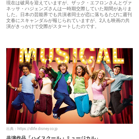
現在は破局を迎えていますが、ザック・エフロンさんとヴァ
ネッサ・ハジェンズさんは一時期交際していた期間がありま
した。日本の芸能界でも共演者同士が恋に落ちるたびに週刊
文春にスキャンダルが報じられていますが、2人も映画の共
演がきっかけで交際がスタートしたのです。
出典：
https://dlife.disney.co.jp
共演作品「ハイスクール・ミュージカル」