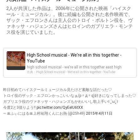
2人が共演した作品は、2006年に公開された映画「ハイスク
ール・ミュージカル」。後に続編も公開された名作映画で、
ザック・エフロンさんは主人公のトロイ・ボルトン役を、ヴ
ァネッサ・ハジェンズさんはヒロインのガブリエラ・モンテ
ス役を演じていました。
High School musical - We're all in this together -
YouTube
high school musical - we're all in this together east high
出典：High School musical - We're all in this together - YouTube
昨日初めてハイスクールミュージカル見たけど素敵な話だった♡
トロイ役のザック・エフロンかっこいいなぁ(p〃д〃q)好きになってしまった♡
ガブリエラ役のヴァネッサ・ハジェンズもかわいいし歌上手い꒰ ´͈ω`͈꒱
今度2と3借りよう‼︎
pic.twitter.com/QyEeIU6tXX
— 🎀ふぃにはる🎀上村祐翔くんにお熱 (@25h49)
2015年4月11日