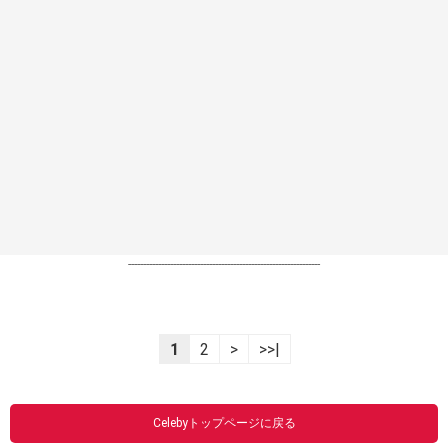
----------------------------------------------------------------
1
2
>
>>|
Celebyトップページに戻る