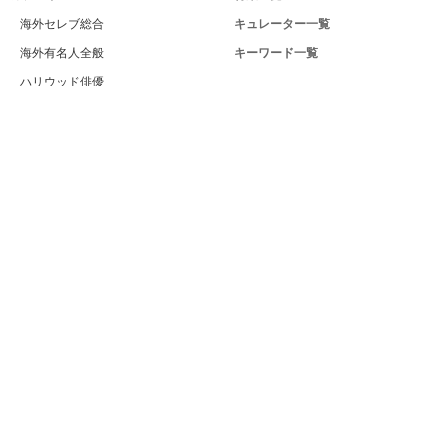
海外セレブ総合
キュレーター一覧
海外有名人全般
キーワード一覧
ハリウッド俳優
Celeby[セレビー]｜海外エンタメ情報
ハリウッド女優
サイトについて
海外男性モデル
運営者
海外女性モデル
利用規約
海外男性歌手
プライバシー
海外女性歌手
サイトマップ
海外ドラマ
お問い合せ
海外・ハリウッド映画
PC版
海外男性スポーツ選手
海外女性スポーツ選手
海外男性ビューティー
海外女性ビューティー
日本の外国人・ハーフ