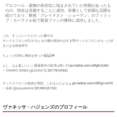
アルコール・薬物の依存症に悩まされていた時期があったも
のの、現在は克服することに成功。俳優として好調な活躍を
続けており、映画「グレイテスト・ショーマン」のフィリッ
プ・カーライル役で新規ファンの獲得に成功しました。
これ、すっごいパリピだった😹🤘🏻
ザックエフロンがDJするときの腕の筋肉やばすぎ😻ザックエフロンがもっと好
きになる映画🌈😚
ちょっとEDMに興味を持った🎧💻🎚🌟
よし、はよ返しにいこ😹最新作の延滞は怖い💥
pic.twitter.com/sIRpEn2zBn
— CHIHIRO SHIIBA (@25chii73)
2017年3月8日
ザックエフロンの筋肉が理想。これなんだよなぁ
pic.twitter.com/nSF8g1vmYX
— 余裕 (@yoyudesho)
2019年5月19日
ヴァネッサ・ハジェンズのプロフィール